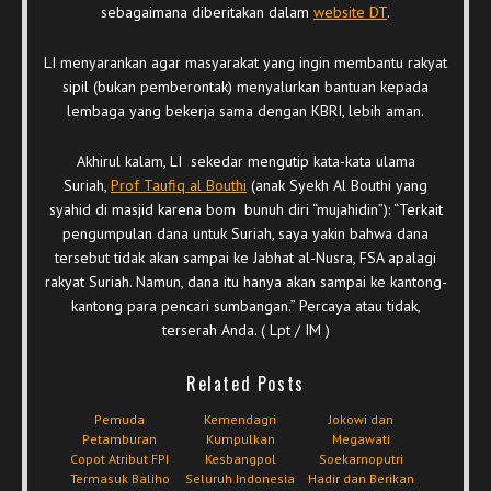
sebagaimana diberitakan dalam
website DT
.
LI menyarankan agar masyarakat yang ingin membantu rakyat
sipil (bukan pemberontak) menyalurkan bantuan kepada
lembaga yang bekerja sama dengan KBRI, lebih aman.
Akhirul kalam, LI sekedar mengutip kata-kata ulama
Suriah,
Prof Taufiq al Bouthi
(anak Syekh Al Bouthi yang
syahid di masjid karena bom bunuh diri “mujahidin”): “Terkait
pengumpulan dana untuk Suriah, saya yakin bahwa dana
tersebut tidak akan sampai ke Jabhat al-Nusra, FSA apalagi
rakyat Suriah. Namun, dana itu hanya akan sampai ke kantong-
kantong para pencari sumbangan.” Percaya atau tidak,
terserah Anda. ( Lpt / IM )
Related Posts
Pemuda
Kemendagri
Jokowi dan
Petamburan
Kumpulkan
Megawati
Copot Atribut FPI
Kesbangpol
Soekarnoputri
Termasuk Baliho
Seluruh Indonesia
Hadir dan Berikan