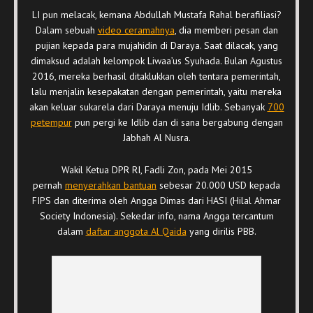
LI pun melacak, kemana Abdullah Mustafa Rahal berafiliasi?
Dalam sebuah
video ceramahnya
, dia memberi pesan dan
pujian kepada para mujahidin di Daraya. Saat dilacak, yang
dimaksud adalah kelompok Liwaa’us Syuhada. Bulan Agustus
2016, mereka berhasil ditaklukkan oleh tentara pemerintah,
lalu menjalin kesepakatan dengan pemerintah, yaitu mereka
akan keluar sukarela dari Daraya menuju Idlib. Sebanyak
700
petempur
pun pergi ke Idlib dan di sana bergabung dengan
Jabhah Al Nusra.
Wakil Ketua DPR RI, Fadli Zon, pada Mei 2015
pernah
menyerahkan bantuan
sebesar 20.000 USD kepada
FIPS dan diterima oleh Angga Dimas dari HASI (Hilal Ahmar
Society Indonesia). Sekedar info, nama Angga tercantum
dalam
daftar anggota Al Qaida
yang dirilis PBB.