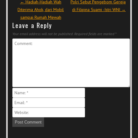
Post navigation
←
Hadiah-Hadiah Wah
Polri Sebut Pengebom Gereja
Diterima Ahok, dari Mobil
di Filipina Suami -Istri WNI
→
sampai Rumah Mewah
Leave a Reply
Your email address will not be published.
Required fields are marked
*