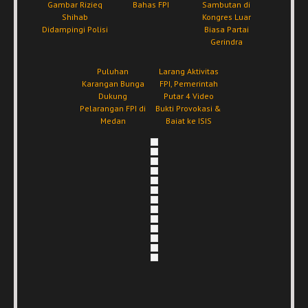
Gambar Rizieq
Bahas FPI
Sambutan di
Shihab
Kongres Luar
Didampingi Polisi
Biasa Partai
Gerindra
Puluhan
Larang Aktivitas
Karangan Bunga
FPI, Pemerintah
Dukung
Putar 4 Video
Pelarangan FPI di
Bukti Provokasi &
Medan
Baiat ke ISIS