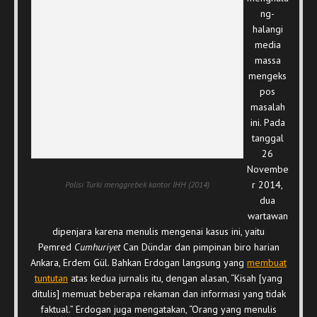
ng-
halangi
media
massa
mengeks
pos
masalah
ini. Pada
tanggal
26
Novembe
r 2014,
Polisi Turki menggrebek kantor IHH (2014)
dua
wartawan
dipenjara karena menulis mengenai kasus ini, yaitu
Pemred
Cumhuriyet
Can Dündar dan pimpinan biro harian
Ankara, Erdem Gül. Bahkan Erdogan langsung yang
membuat
tuntutan
atas kedua jurnalis itu, dengan alasan, “Kisah [yang
ditulis] memuat beberapa rekaman dan informasi yang tidak
faktual.” Erdogan juga mengatakan, “Orang yang menulis