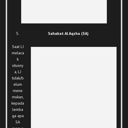
Sahabat Al Aqsha (SA)
Saat LI
melaca
k
situsny
a, LI
tidak/b
elum
mene
mukan,
kepada
lemba
ga apa
SA