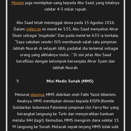
Muslim
juga menitipkan uang kepada Abu Saad, yang totalnya
sekitar 4-5 miliar rupiah.
Abu Saad telah meninggal dunia pada 15 Agustus 2016.
Dalam
video ini
ini menit ke 5:55, Abu Saad menyebut Ahrar
Sham sebagai “mujahidin”. Dan pada menit ke 6:35 ia berkata,
“Saya saksikan sendiri ISIS membunuh salah satu pimpinan
Jabhah Nusrah di wilayah Idlib, padahal dia terkenal sebagai
orang yang akhlaknya mulia…” Di sini jelas Abu Saad
berafiliasi dengan kelompok bersenjata Ahrar Syam dan
Jabhah Nusrah.
Misi Medis Suriah (MMS)
Menurut
situsnya
, MMS didirikan oleh Fathi Yazid Attamimi.
Awalnya, MMS menitipkan donasi kepada KISPA (Komite
Solidaritas Indonesia Palestina) pimpinan Ust. Ferry Nur yang
berangkat langsung ke Turki dan menyerahkan bantuan
melalui IHH (lagi!). Kemudian, MMS mengirim dana sekitar 15
M langsung ke Suriah. Melacak sepak terjang MMS tidak sulit