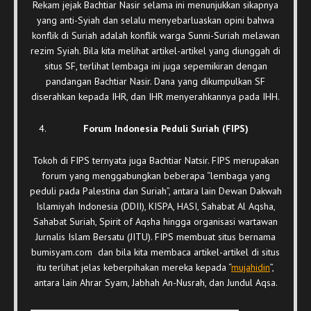
Rekam jejak Bachtiar Nasir selama ini menunjukkan sikapnya
yang anti-Syiah dan selalu menyebarluaskan opini bahwa
konflik di Suriah adalah konflik warga Sunni-Suriah melawan
rezim Syiah. Bila kita melihat artikel-artikel yang diunggah di
situs SF, terlihat lembaga ini juga sepemikiran dengan
pandangan Bachtiar Nasir. Dana yang dikumpulkan SF
diserahkan kepada IHR, dan IHR menyerahkannya pada IHH.
Forum Indonesia Peduli Suriah (FIPS)
Tokoh di FIPS ternyata juga Bachtiar Natsir. FIPS merupakan
forum yang menggabungkan beberapa “lembaga yang
peduli pada Palestina dan Suriah”, antara lain Dewan Dakwah
Islamiyah Indonesia (DDII), KISPA, HASI, Sahabat Al Aqsha,
Sahabat Suriah, Spirit of Aqsha hingga organisasi wartawan
Jurnalis Islam Bersatu (JITU). FIPS membuat situs bernama
bumisyam.com dan bila kita membaca artikel-artikel di situs
itu terlihat jelas keberpihakan mereka kepada “
mujahidin
”,
antara lain Ahrar Syam, Jabhah An-Nusrah, dan Jundul Aqsa.