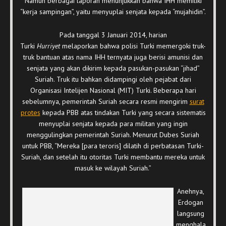
Namun berbagai laporan menunjukkan bahwa IHH memiliki
“kerja sampingan”, yaitu menyuplai senjata kepada “mujahidin”.
Pada tanggal 3 Januari 2014, harian
Turki
Hurriyet
melaporkan bahwa polisi Turki memergoki truk-
truk bantuan atas nama IHH ternyata juga berisi amunisi dan
senjata yang akan dikirim kepada pasukan-pasukan “jihad”
Suriah. Truk itu bahkan didampingi oleh pejabat dari
Organisasi Intelijen Nasional (MIT) Turki. Beberapa hari
sebelumnya, pemerintah Suriah secara resmi mengirim
surat
protes
kepada PBB atas tindakan Turki yang secara sistematis
menyuplai senjata kepada para militan yang ingin
menggulingkan pemerintah Suriah. Menurut Dubes Suriah
untuk PBB, “Mereka [para teroris] dilatih di perbatasan Turki-
Suriah, dan setelah itu otoritas Turki membantu mereka untuk
masuk ke wilayah Suriah.”
Anehnya,
Erdogan
langsung
menghala