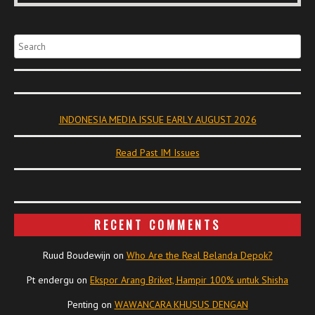
Search
INDONESIA MEDIA ISSUE EARLY AUGUST 2026
Read Past IM Issues
RECENT COMMENTS
Ruud Boudewijn
on
Who Are the Real Belanda Depok?
Pt endergu
on
Ekspor Arang Briket, Hampir 100% untuk Shisha
Penting
on
WAWANCARA KHUSUS DENGAN