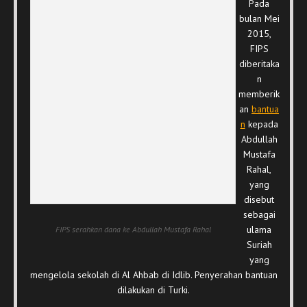
Pada
bulan Mei
2015,
FIPS
diberitaka
n
memberik
an
bantua
n
kepada
Abdullah
Mustafa
Rahal,
yang
disebut
sebagai
ulama
FIPS serahkan dana ke Abdullah Mustafa Rahal
Suriah
yang
mengelola sekolah di Al Ahbab di Idlib. Penyerahan bantuan
dilakukan di Turki.