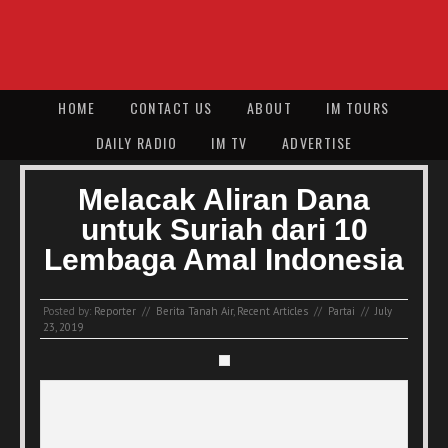
HOME
CONTACT US
ABOUT
IM TOURS
DAILY RADIO
IM TV
ADVERTISE
Melacak Aliran Dana
untuk Suriah dari 10
Lembaga Amal Indonesia
Posted by:
Reporter
//
Berita Tanah Air
,
Recent Articles
//
Partai
//
July
23, 2019