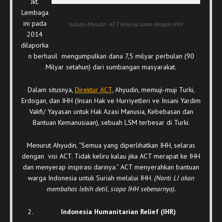
Jkt.
Lembaga
ini pada
tulisan Ahyudin: ACT bekerja sama dengan IHH
2014
dilaporka
n berhasil mengumpulkan dana 7,5 milyar perbulan (90
Milyar setahun) dari sumbangan masyarakat.
Dalam situsnya,
Direktur ACT
, Ahyudin, memuji-muji Turki,
Erdogan, dan IHH (Insan Hak ve Hurriyetleri ve Insani Yardim
Vakfi/ Yayasan untuk Hak Azasi Manusia, Kebebasan dan
Bantuan Kemanusiaan), sebuah LSM terbesar di Turki.
Menurut Ahyudin, “Semua yang diperlihatkan IHH, selaras
dengan visi ACT. Tidak keliru kalau jika ACT merapat ke IHH
dan menyerap inspirasi darinya.” ACT menyerahkan bantuan
warga Indonesia untuk Suriah melalui IHH.
(Nanti LI akan
membahas lebih detil, siapa IHH sebenarnya).
Indonesia Humanitarian Relief (IHR)