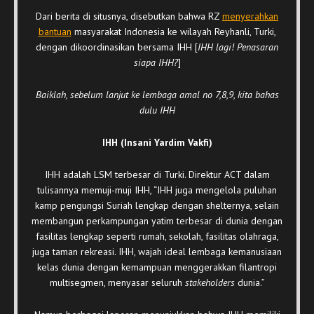
Dari berita di situsnya, disebutkan bahwa RZ
menyerahkan
bantuan
masyarakat Indonesia ke wilayah Reyhanli, Turki,
dengan dikoordinasikan bersama IHH [
IHH lagi! Penasaran
siapa IHH?
]
Baiklah, sebelum lanjut ke lembaga amal no 7,8,9, kita bahas
dulu IHH
IHH (Insani Yardim Vakfi)
IHH adalah LSM terbesar di Turki. Direktur ACT dalam
tulisannya memuji-muji IHH, “IHH juga mengelola puluhan
kamp pengungsi Suriah lengkap dengan shelternya, selain
membangun perkampungan yatim terbesar di dunia dengan
fasilitas lengkap seperti rumah, sekolah, fasilitas olahraga,
juga taman rekreasi. IHH, wajah ideal lembaga kemanusiaan
kelas dunia dengan kemampuan menggerakkan filantropi
multisegmen, menyasar seluruh
stakeholders
dunia.”