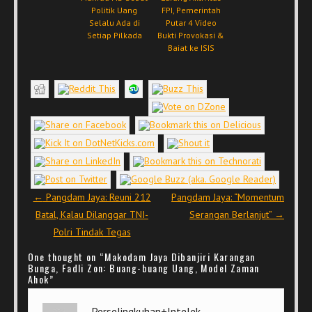
Politik Uang
FPI, Pemerintah
Selalu Ada di
Putar 4 Video
Setiap Pilkada
Bukti Provokasi &
Baiat ke ISIS
Post navigation
←
Pangdam Jaya: Reuni 212
Pangdam Jaya: “Momentum
Batal, Kalau Dilanggar TNI-
Serangan Berlanjut”
→
Polri Tindak Tegas
One thought on “
Makodam Jaya Dibanjiri Karangan
Bunga, Fadli Zon: Buang-buang Uang, Model Zaman
Ahok
”
Perselingkuhan+Intelek