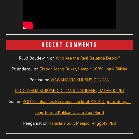
RECENT COMMENTS
Ruud Boudewijn
on
Who Are the Real Belanda Depok?
Pt endergu
on
Ekspor Arang Briket, Hampir 100% untuk Shisha
Penting
on
WAWANCARA KHUSUS DENGAN
PENGUSAHA SHIPYARD DI TANJUNGPINANG, BATAM KEPRI
Gun
on
POD St Johannes Berchmans School PIK 2 Digelar dengan
Janji Terima Kritikan Orang Tua Murid
Pengamat
on
Palestina Sulit Menjadi Anggota PBB