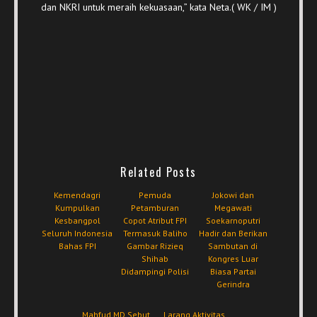
dan NKRI untuk meraih kekuasaan,” kata Neta.( WK / IM )
Related Posts
Kemendagri
Pemuda
Jokowi dan
Kumpulkan
Petamburan
Megawati
Kesbangpol
Copot Atribut FPI
Soekarnoputri
Seluruh Indonesia
Termasuk Baliho
Hadir dan Berikan
Bahas FPI
Gambar Rizieq
Sambutan di
Shihab
Kongres Luar
Didampingi Polisi
Biasa Partai
Gerindra
Mahfud MD Sebut
Larang Aktivitas