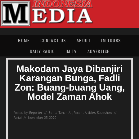
HOME
CONTACT US
ABOUT
IM TOURS
DAILY RADIO
IM TV
ADVERTISE
Makodam Jaya Dibanjiri
Karangan Bunga, Fadli
Zon: Buang-buang Uang,
Model Zaman Ahok
Posted by:
Reporter
//
Berita Tanah Air
,
Recent Articles
,
Slideshow
//
Partai
//
November 23, 2020