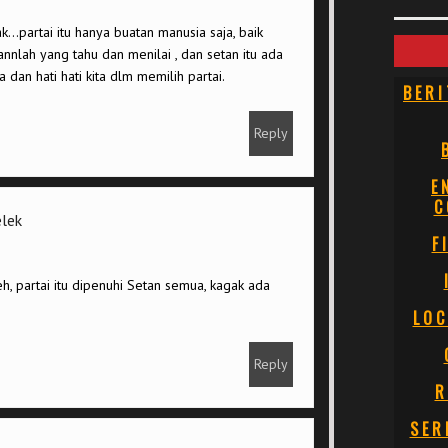
ak…partai itu hanya buatan manusia saja, baik
hannlah yang tahu dan menilai , dan setan itu ada
dan hati hati kita dlm memilih partai.
BERI
Reply
E
C
elek
F
h, partai itu dipenuhi Setan semua, kagak ada
LOC
Reply
R
SER