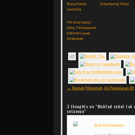
Biasa Partai
Didampingi Polisi
Gerindra
PSI Usai Kasus
Edhy: Penyegaran
Kabinet Layak
Dilakukan
Post navigation
←
Rupiah Melemah, Ini Penjelasan BI
3 thoughts on “
Mahfud sebut tak a
setannya
”
Joni Kurniawan