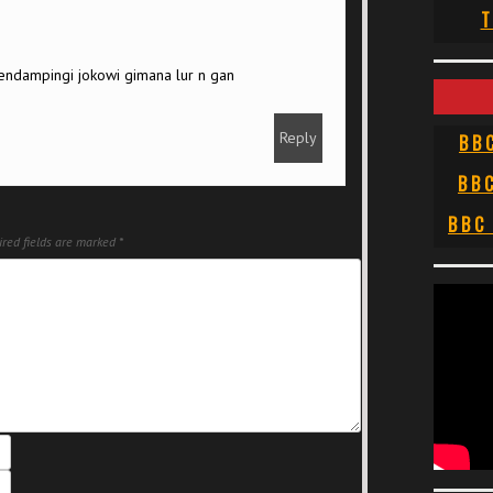
T
endampingi jokowi gimana lur n gan
Reply
BB
BB
BBC
red fields are marked
*