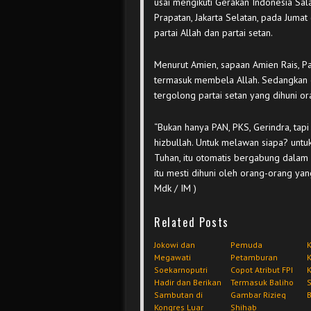
usai mengikuti Gerakan Indonesia Sa
Prapatan, Jakarta Selatan, pada Juma
partai Allah dan partai setan.
Menurut Amien, sapaan Amien Rais, Pa
termasuk membela Allah. Sedangkan di
tergolong partai setan yang dihuni o
“Bukan hanya PAN, PKS, Gerindra, ta
hizbullah. Untuk melawan siapa? untu
Tuhan, itu otomatis bergabung dalam pa
itu mesti dihuni oleh orang-orang yang
Mdk / IM )
Related Posts
Jokowi dan
Pemuda
Megawati
Petamburan
Soekarnoputri
Copot Atribut FPI
Hadir dan Berikan
Termasuk Baliho
S
Sambutan di
Gambar Rizieq
B
Kongres Luar
Shihab