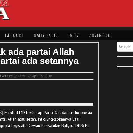
IM TOURS
DAILY RADIO
IM TV
ADVERTISE
Search
k ada partai Allah
artai ada setannya
 Articles
//
Partai
//
April 22, 2018
K) Mahfud MD berharap Partai Solidaritas Indonesia
rtai Allah atau setan. Ini diungkapkannya usai
nggota legislatif Dewan Perwakilan Rakyat (DPR) RI