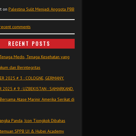
t
on
Palestina Sulit Menjadi Anggota PBB
 recent comments
RECENT POSTS
Tenaga Medis, Tenaga Kesehatan yang
kum dan Berintegritas
R 2025 # 3 : COLOGNE, GERMANY.
 2025 # 9 : UZBEKISTAN : SAMARKAND.
Bersama Atase Marinir Amerika Serikat di
ngka Panda, Icon Tiongkok Dibahas
rtemuan SPPB UI & Hubei Academy