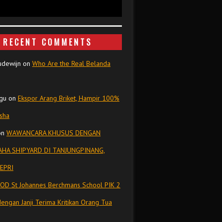
RECENT COMMENTS
udewijn
on
Who Are the Real Belanda
gu
on
Ekspor Arang Briket, Hampir 100%
isha
on
WAWANCARA KHUSUS DENGAN
HA SHIPYARD DI TANJUNGPINANG,
EPRI
OD St Johannes Berchmans School PIK 2
dengan Janji Terima Kritikan Orang Tua