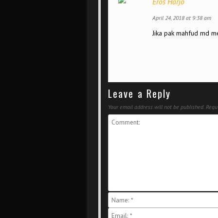
Eros Harjo
April 24, 2018 at 9:38 am
Jika pak mahfud md m
Leave a Reply
Your email address will not be published.
Requi