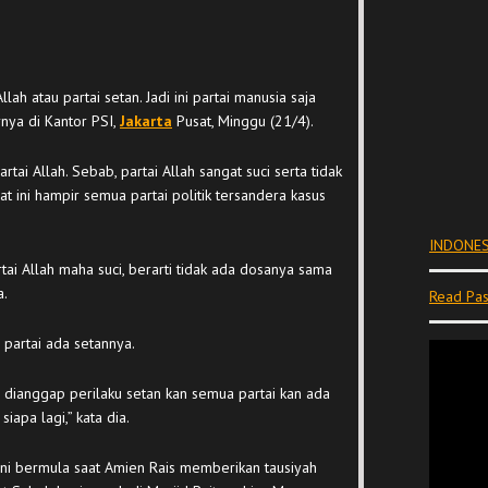
llah atau partai setan. Jadi ini partai manusia saja
rnya di Kantor PSI,
Jakarta
Pusat, Minggu (21/4).
rtai Allah. Sebab, partai Allah sangat suci serta tidak
at ini hampir semua partai politik tersandera kasus
INDONES
rtai Allah maha suci, berarti tidak ada dosanya sama
a.
Read Pas
partai ada setannya.
tu dianggap perilaku setan kan semua partai kan ada
iapa lagi,” kata dia.
 ini bermula saat Amien Rais memberikan tausiyah