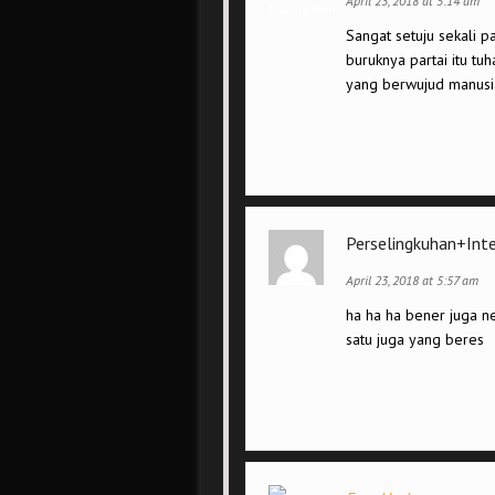
April 23, 2018 at 5:14 am
Sangat setuju sekali p
buruknya partai itu tu
yang berwujud manusia 
Perselingkuhan+Int
April 23, 2018 at 5:57 am
ha ha ha bener juga ne
satu juga yang beres