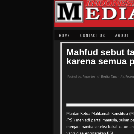
HOME
CONTACT US
ABOUT
Mahfud sebut ta
karena semua p
Posted by:
Reporter
//
Berita Tanah Air
,
Recent
Mantan Ketua Mahkamah Konstitusi (M
(PSI) menjadi partai manusia, bukan pa
menjadi panitia seleksi bakal calon a
yang diselenggarakan PSI