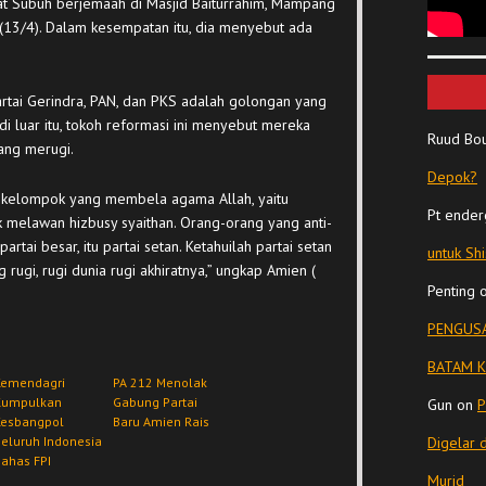
lat Subuh berjemaah di Masjid Baiturrahim, Mampang
t (13/4). Dalam kesempatan itu, dia menyebut ada
rtai Gerindra, PAN, dan PKS adalah golongan yang
 luar itu, tokoh reformasi ini menyebut mereka
Ruud Bo
rang merugi.
Depok?
pi kelompok yang membela agama Allah, yaitu
Pt ender
k melawan hizbusy syaithan. Orang-orang yang anti-
rtai besar, itu partai setan. Ketahuilah partai setan
untuk Sh
 rugi, rugi dunia rugi akhiratnya,” ungkap Amien (
Penting
PENGUSA
BATAM K
Kemendagri
PA 212 Menolak
Kumpulkan
Gabung Partai
Gun
on
P
Kesbangpol
Baru Amien Rais
eluruh Indonesia
Digelar 
ahas FPI
Murid