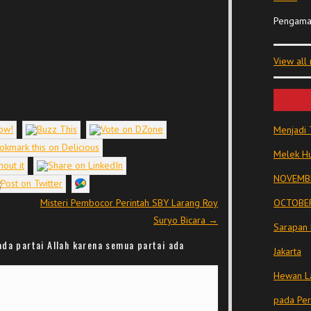
Pengama
View all
Menjadi 
Melek Hu
NOVEMBE
Misteri Pembocor Perintah SBY Larang Roy
OCTOBER
Suryo Bicara
→
Sarapan 
da partai Allah karena semua partai ada
Jakarta
Hewan La
pada Pe