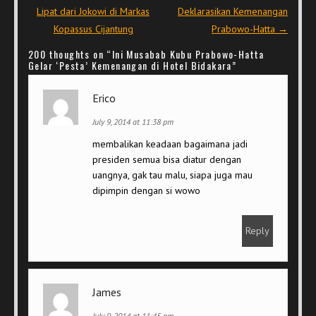
Lipat dari Jokowi di Markas
Deklarasikan Kemenangan
Kopassus Cijantung
Prabowo-Hatta
→
200 thoughts on “
Ini Musabab Kubu Prabowo-Hatta
Gelar ‘Pesta’ Kemenangan di Hotel Bidakara
”
Erico
July 9, 2014 at 11:38 pm
membalikan keadaan bagaimana jadi
presiden semua bisa diatur dengan
uangnya, gak tau malu, siapa juga mau
dipimpin dengan si wowo
Reply
James
July 9, 2014 at 11:45 pm