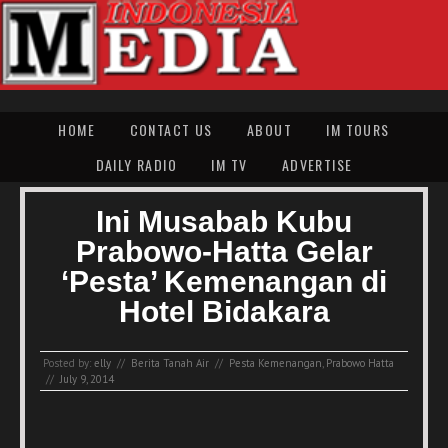
HOME
CONTACT US
ABOUT
IM TOURS
DAILY RADIO
IM TV
ADVERTISE
Ini Musabab Kubu
Prabowo-Hatta Gelar
‘Pesta’ Kemenangan di
Hotel Bidakara
Posted by:
elly
//
Berita Tanah Air
//
Pesta Kemenangan
,
Prabowo Hatta
//
July 9, 2014