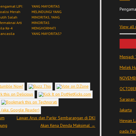
engamat LIPI:
YANG MAYORITAS
Pengama
oalisi Merah
MELINDUNGI YANG
utih Salah
MINORITAS, YANG
emaknai Arti
MINORITAS
View all
ila Ke-4
MENGHORMATI
ancasila
YANG MAYORITAS?
Menjadi 
Melek Hu
NOVEMBE
OCTOBER
Sarapan 
Jakarta
lum
Lawan Arus dan Parkir Sembarangan di DKI
Hewan La
gung
Akan Kena Denda Maksimal
→
pada Pe