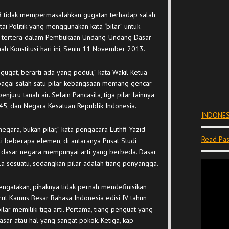
R tidak mempermasalahkan gugatan terhadap salah
i Politik yang menggunakan kata “pilar” untuk
ti tertera dalam Pembukaan Undang-Undang Dasar
ah Konstitusi hari ini, Senin 11 November 2013.
ugat, berarti ada yang peduli,” kata Wakil Ketua
ebagai salah satu pilar kebangsaan memang gencar
njuru tanah air. Selain Pancasila, tiga pilar lainnya
45, dan Negara Kesatuan Republik Indonesia.
INDONES
egara, bukan pilar,” kata pengacara Luthfi Yazid
Read Pas
i beberapa elemen, di antaranya Pusat Studi
n dasar negara mempunyai arti yang berbeda. Dasar
a sesuatu, sedangkan pilar adalah tiang penyangga.
ngatakan, pihaknya tidak pernah mendefinisikan
rut Kamus Besar Bahasa Indonesia edisi IV tahun
lar memiliki tiga arti. Pertama, tiang penguat yang
asar atau hal yang sangat pokok. Ketiga, kap