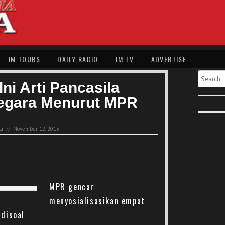
IM TOURS
DAILY RADIO
IM TV
ADVERTISE
Search
ni Arti Pancasila
Negara Menurut MPR
la
//
November 12, 2013
MPR gencar
menyosialisasikan empat
 disoal