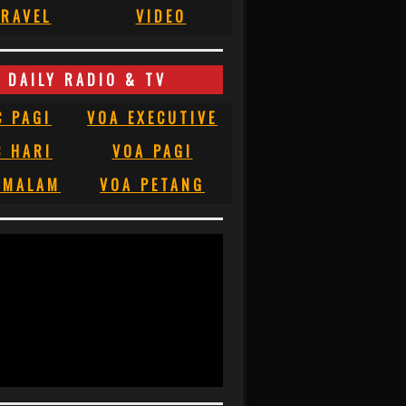
RAVEL
VIDEO
DAILY RADIO & TV
C PAGI
VOA EXECUTIVE
C HARI
VOA PAGI
 MALAM
VOA PETANG