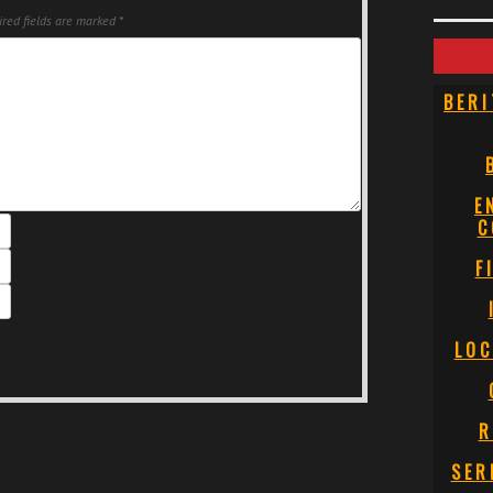
red fields are marked
*
BERI
E
C
F
LOC
R
SER