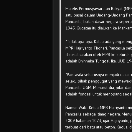
Majelis Permusyawaratan Rakyat (MP
satu pasal dalam Undang-Undang Parta
Pancasila, bukan dasar negara seper
1945. Gugatan itu diajukan ke Mahkam
“Tidak apa-apa. Kalau ada yang mengg
MPR Hajriyanto Thohari. Pancasila s
disosialisasikan oleh MPR ke seluruh pe
adalah Bhinneka Tunggal Ika, UUD 19
“Pancasila seharusnya menjadi dasar n
selaku pihak penggugat yang mewakil
Pancasila UGM. Menurut dia, pilar da
adalah fondasi untuk menopang segal
Namun Wakil Ketua MPR Hajriyanto me
Pancasila sebagai tiang negara. Menu
2009 halaman 1073, ujar Hajriyanto, pi
terbuat dari batu atau beton. Kedua, d