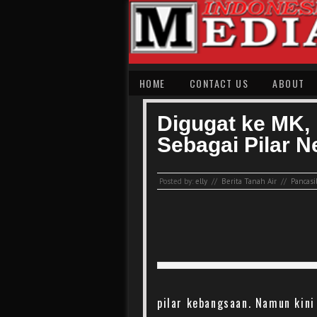
HOME
CONTACT US
ABOUT
Digugat ke MK, I
Sebagai Pilar 
Posted by:
elly
//
Berita Tanah Air
//
Pancasi
pilar kebangsaan. Namun kini