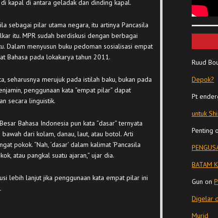
di kapal di antara geladak dan dinding kapal.
a sebagai pilar utama negara, itu artinya Pancasila
Golkar itu. MPR sudah berdiskusi dengan berbagai
” itu. Dalam menyusun buku pedoman sosialisasi empat
sat Bahasa pada lokakarya tahun 2011.
Ruud Bo
ata, seharusnya merujuk pada istilah baku, bukan pada
Depok?
menjamin, penggunaan kata “empat pilar” dapat
Pt ender
 secara linguistik.
untuk Sh
esar Bahasa Indonesia pun kata “dasar” ternyata
Penting
 bawah dari kolam, danau, laut, atau botol. Arti
ngat pokok. “Nah, ‘dasar’ dalam kalimat ‘Pancasila
PENGUSA
kok, atau pangkal suatu ajaran,” ujar dia.
BATAM K
 lebih lanjut jika penggunaan kata empat pilar ini
Gun
on
P
.
Digelar 
Murid