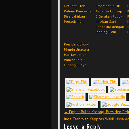
Hati-hati! Tak
Prof Mahfud MD
P
Paham Pancasila
Akhirnya Ungkap
K
Bisa Lahirkan
3 Gerakan Politik
P
Perselisihan
Ini Akan Ganti
M
Pancasila dengan
S
Ideologi Lain
P
Presiden Jokowi
Pimpin Upacara
Hari Kesaktian
Pancasila di
Lubang Buaya
Post navigation
←
Empat Bulan Kosong, Presiden Be
Juga Terbitkan Keppres Wakil Jaksa A
Leave a Reply