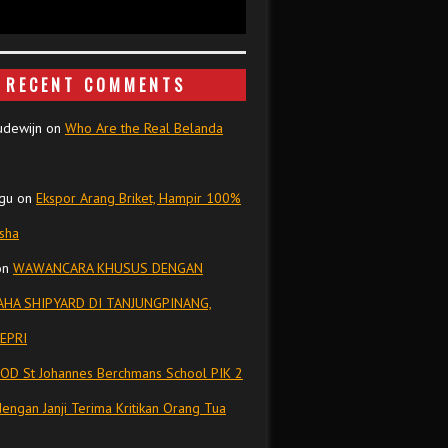
RECENT COMMENTS
udewijn
on
Who Are the Real Belanda
gu
on
Ekspor Arang Briket, Hampir 100%
isha
on
WAWANCARA KHUSUS DENGAN
HA SHIPYARD DI TANJUNGPINANG,
EPRI
OD St Johannes Berchmans School PIK 2
dengan Janji Terima Kritikan Orang Tua