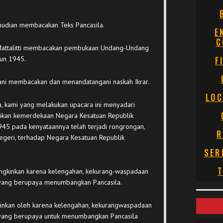
udian membacakan Teks Pancasila.
E
C
a Mattalitti membacakan pembukaan Undang-Undang
hun 1945.
F
rani membacakan dan menandatangani naskah Ikrar.
LOC
 kami yang melakukan upacara ini menyadari
ikan kemerdekaan Negara Kesatuan Republik
945 pada kenyataannya telah terjadi rongrongan,
R
egeri, terhadap Negara Kesatuan Republik
SER
T
ungkinkan karena kelengahan, kekurang-waspadaan
 yang berupaya menumbangkan Pancasila.
inkan oleh karena kelengahan, kekurangwaspadaan
 yang berupaya untuk menumbangkan Pancasila