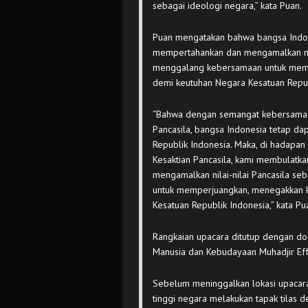
sebagai ideologi negara,” kata Puan.
Puan mengatakan bahwa bangsa Indon
mempertahankan dan mengamalkan nila
menggalang kebersamaan untuk memp
demi keutuhan Negara Kesatuan Repub
“Bahwa dengan semangat kebersamaan 
Pancasila, bangsa Indonesia tetap d
Republik Indonesia. Maka, di hadapa
Kesaktian Pancasila, kami membulatk
mengamalkan nilai-nilai Pancasila s
untuk memperjuangkan, menegakkan k
Kesatuan Republik Indonesia,” kata Pu
Rangkaian upacara ditutup dengan d
Manusia dan Kebudayaan Muhadjir Ef
Sebelum meninggalkan lokasi upacara
tinggi negara melakukan tapak tilas