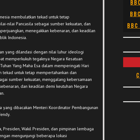
BB
BB
esia membulatkan tekad untuk tetap
i-nilai Pancasila sebagai sumber kekuatan, dan
BBC
erjuangkan, menegakkan kebenaran, dan keadilan
lik Indonesia.
yang dilandasi dengan nilai luhur ideologi
apat memperkukuh tegaknya Negara Kesatuan
n Tuhan Yang Maha Esa dalam memperingati Hari
an tekad untuk tetap mempertahankan dan
C
ebagai sumber kekuatan, menggalang kebersamaan
ebenaran, dan keadilan demi keutuhan Negara
an.
oa yang dibacakan Menteri Koordinator Pembangunan
fendy.
, Presiden, Wakil Presiden, dan pimpinan lembaga
 dengan mengunjungi beberapa lokasi