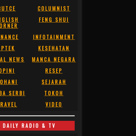
BUTCE
COLUMNIST
NGLISH
FENG SHUI
ORNER
INANCE
INFOTAINMENT
IPTEK
KESEHATAN
AL NEWS
MANCA NEGARA
OPINI
RESEP
OHANI
SEJARAH
BA SERBI
TOKOH
RAVEL
VIDEO
DAILY RADIO & TV