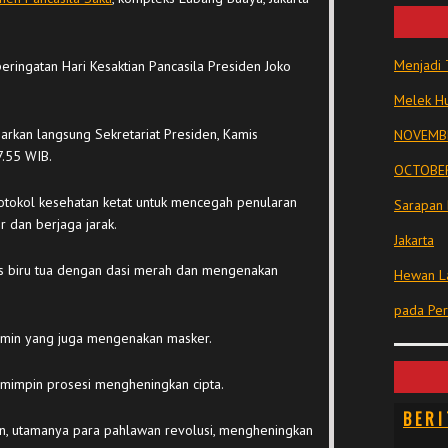
Menjadi 
eringatan Hari Kesaktian Pancasila Presiden Joko
Melek Hu
arkan langsung Sekretariat Presiden, Kamis
NOVEMBE
7.55 WIB.
OCTOBER
tokol kesehatan ketat untuk mencegah penularan
Sarapan 
 dan berjaga jarak.
Jakarta
as biru tua dengan dasi merah dan mengenakan
Hewan La
pada Pe
 Amin yang juga mengenakan masker.
emimpin prosesi mengheningkan cipta.
BERI
n, utamanya para pahlawan revolusi, mengheningkan