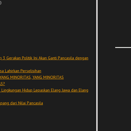
)
3 Gerakan Politik Ini Akan Ganti Pancasila dengan
sa Lahirkan Perselisihan
YANG MINORITAS, YANG MINORITAS
AS?
an Lingkungan Hidup Lepaskan Elang Jawa dan Elang
ng dari Nilai Pancasila