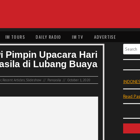
IM TOURS
DAILY RADIO
IM TV
ADVERTISE
Search
i Pimpin Upacara Hari
asila di Lubang Buaya
r
,
Recent Articles
,
Slideshow
//
Pancasila
//
October 1, 2020
INDONES
Read Pas