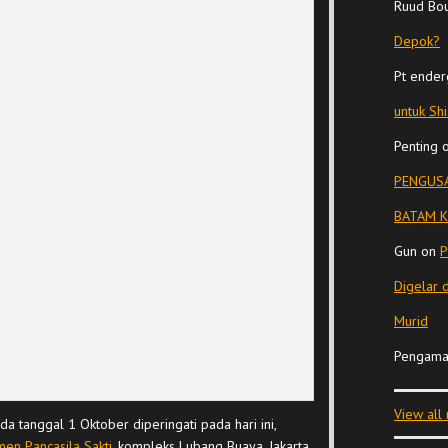
Ruud Bo
Depok?
Pt ender
untuk Sh
Penting
PENGUSA
BATAM K
Gun
on
P
Digelar 
Murid
Pengama
View all
da tanggal 1 Oktober diperingati pada hari ini,
en Pancasila Sakti
, kompleks Lubang Buaya, Jakarta