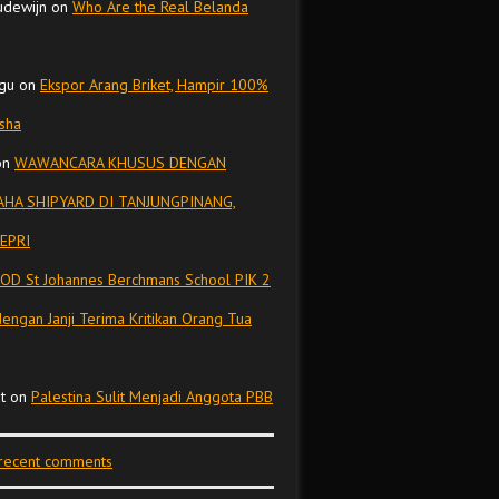
udewijn
on
Who Are the Real Belanda
gu
on
Ekspor Arang Briket, Hampir 100%
isha
on
WAWANCARA KHUSUS DENGAN
HA SHIPYARD DI TANJUNGPINANG,
EPRI
OD St Johannes Berchmans School PIK 2
dengan Janji Terima Kritikan Orang Tua
t
on
Palestina Sulit Menjadi Anggota PBB
 recent comments