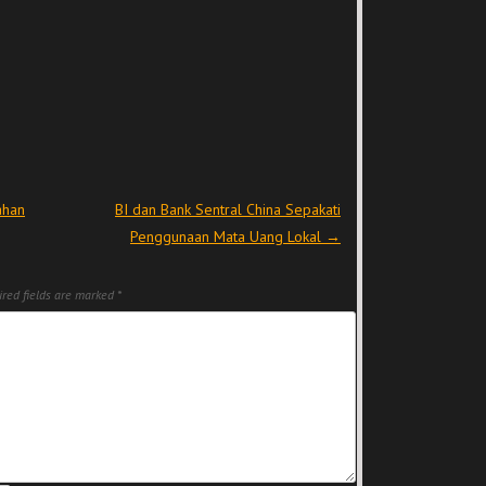
ahan
BI dan Bank Sentral China Sepakati
Penggunaan Mata Uang Lokal
→
red fields are marked
*