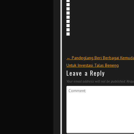
Post navigation
←
Pandeglang Beri Berbagai Kemud
Untuk Investasi Talas Beneng
Leave a Reply
Your email address will not be published.
Requi