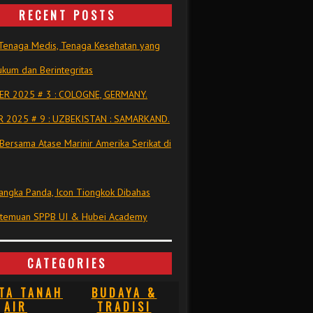
RECENT POSTS
Tenaga Medis, Tenaga Kesehatan yang
kum dan Berintegritas
R 2025 # 3 : COLOGNE, GERMANY.
 2025 # 9 : UZBEKISTAN : SAMARKAND.
Bersama Atase Marinir Amerika Serikat di
ngka Panda, Icon Tiongkok Dibahas
rtemuan SPPB UI & Hubei Academy
CATEGORIES
TA TANAH
BUDAYA &
AIR
TRADISI