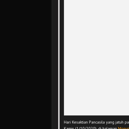
Hari Kesaktian Pancasila yang jatuh pa
Kamis (1/10/2020), di halaman
Monum