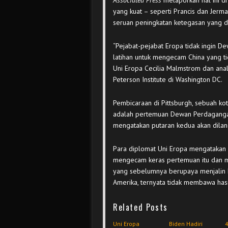
Associated Press
melaporkan hal ini d
yang kuat – seperti Prancis dan Jer
seruan peningkatan ketegasan yang d
“Pejabat-pejabat Eropa tidak ingin 
latihan untuk mengecam China yang ti
Uni Eropa Cecilia Malmstrom dan ana
Peterson Institute di Washington DC.
Pembicaraan di Pittsburgh, sebuah ko
adalah pertemuan Dewan Perdagangan
mengatakan putaran kedua akan dila
Para diplomat Uni Eropa mengatakan 
mengecam keras pertemuan itu dan m
yang sebelumnya berupaya menjalin
Amerika, ternyata tidak membawa hasi
Related Posts
Uni Eropa
Biden Hadiri