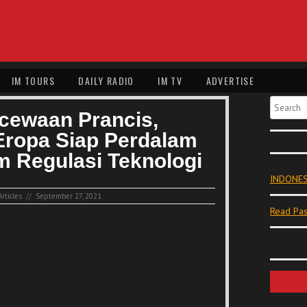
IM TOURS
DAILY RADIO
IM TV
ADVERTISE
Search
cewaan Prancis,
Eropa Siap Perdalam
 Regulasi Teknologi
INDONES
rticles
//
September 27, 2021
Read Pas