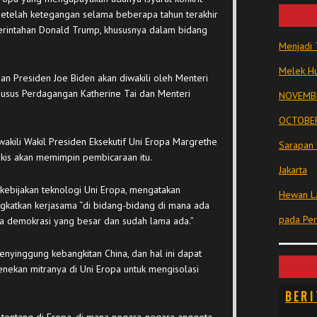
 setelah ketegangan selama beberapa tahun terakhir
erintahan Donald Trump, khususnya dalam bidang
Menjadi 
Melek Hu
n Presiden Joe Biden akan diwakili oleh Menteri
husus Perdagangan Katherine Tai dan Menteri
NOVEMBE
OCTOBER
wakili Wakil Presiden Eksekutif Uni Eropa Margrethe
Sarapan 
kis akan memimpin pembicaraan itu.
Jakarta
 kebijakan teknologi Uni Eropa, mengatakan
Hewan La
gkatkan kerjasama “di bidang-bidang di mana ada
pada Pe
ra demokrasi yang besar dan sudah lama ada.”
enyinggung kebangkitan China, dan hal ini dapat
nekan mitranya di Uni Eropa untuk mengisolasi
BERI