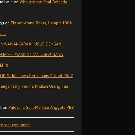
udewijn
on
Who Are the Real Belanda
gu
on
Ekspor Arang Briket, Hampir 100%
isha
on
WAWANCARA KHUSUS DENGAN
HA SHIPYARD DI TANJUNGPINANG,
EPRI
OD St Johannes Berchmans School PIK 2
dengan Janji Terima Kritikan Orang Tua
t
on
Palestina Sulit Menjadi Anggota PBB
 recent comments