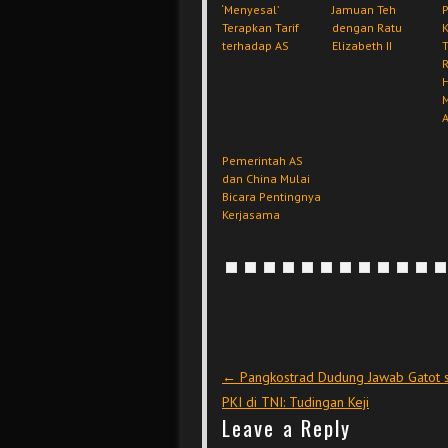
‘Menyesal’
Jamuan Teh
P
Terapkan Tarif
dengan Ratu
terhadap AS
Elizabeth II
R
H
Pemerintah AS
dan China Mulai
Bicara Pentingnya
Kerjasama
Post navigation
←
Pangkostrad Dudung Jawab Gatot 
PKI di TNI: Tudingan Keji
Leave a Reply