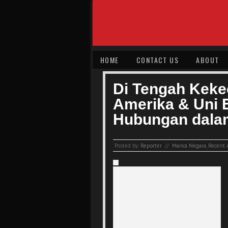
HOME
CONTACT US
ABOUT
Di Tengah Keke
Amerika & Uni 
Hubungan dalam
Posted by:
Reporter
//
Manca Negara
,
Recent A