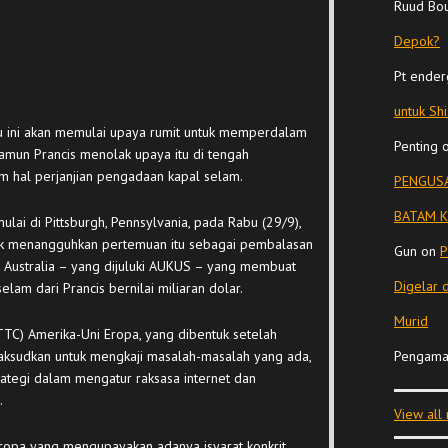
Ruud Bo
Depok?
Pt ender
untuk Sh
u ini akan memulai upaya rumit untuk memperdalam
Penting
amun Prancis menolak upaya itu di tengah
m hal perjanjian pengadaan kapal selam.
PENGUSA
BATAM K
mulai di Pittsburgh, Pennsylvania, pada Rabu (29/9),
tuk menangguhkan pertemuan itu sebagai pembalasan
Gun
on
P
an Australia – yang dijuluki AUKUS – yang membuat
Digelar 
lam dari Prancis bernilai miliaran dolar.
Murid
C) Amerika-Uni Eropa, yang dibentuk setelah
maksudkan untuk mengkaji masalah-masalah yang ada,
Pengama
tegi dalam mengatur raksasa internet dan
.
View all
Eropa yang mengupayakan adanya isyarat konkrit