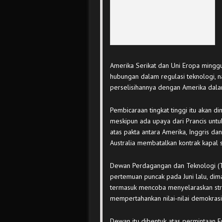
Amerika Serikat dan Uni Eropa mingg
hubungan dalam regulasi teknologi, n
perselisihannya dengan Amerika dala
Pembicaraan tingkat tinggi itu akan di
meskipun ada upaya dari Prancis un
atas pakta antara Amerika, Inggris d
Australia membatalkan kontrak kapal se
Dewan Perdagangan dan Teknologi (TT
pertemuan puncak pada Juni lalu, di
termasuk mencoba menyelaraskan stra
mempertahankan nilai-nilai demokrasi
Dewan itu dibentuk atas permintaan 