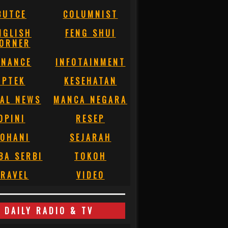
BUTCE
COLUMNIST
NGLISH
FENG SHUI
ORNER
INANCE
INFOTAINMENT
IPTEK
KESEHATAN
AL NEWS
MANCA NEGARA
OPINI
RESEP
OHANI
SEJARAH
BA SERBI
TOKOH
RAVEL
VIDEO
DAILY RADIO & TV