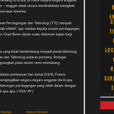
i tentang di Eropa, di mana negara-negara anggota
man – enggan untuk secara membabibuta mengikuti
iserukan Amerika.
E
C
Dewan Perdagangan dan Teknologi (TTC) menjadi
dak efektif,” ujar mantan kepala urusan perdagangan
F
lis Chad Bown dalam suatu dokumen kajian bagi
LOC
ta yang telah berkembang menjadi pusat teknologi,
 dan Teknologi putaran pertama. Vestager
ngsungkan pada musim semi mendatang.
R
dalam pertemuan hari Jumat (24/9), Prancis
SER
engingatkan negara-negara anggota Uni Eropa
 hubungan perdagangan yang lebih dalam dengan
T
l apa-apa. ( VOA/ IM )
4 Mantan
Nama Presiden