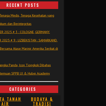
RECENT POSTS
Tenaga Medis, Tenaga Kesehatan yang
kum dan Berintegritas
R 2025 # 3 : COLOGNE, GERMANY.
 2025 # 9 : UZBEKISTAN : SAMARKAND.
Bersama Atase Marinir Amerika Serikat di
ngka Panda, Icon Tiongkok Dibahas
rtemuan SPPB UI & Hubei Academy
CATEGORIES
TA TANAH
BUDAYA &
AIR
TRADISI