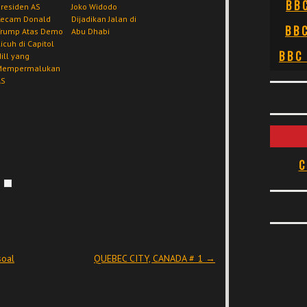
BB
residen AS
Joko Widodo
Kecam Donald
Dijadikan Jalan di
BB
Trump Atas Demo
Abu Dhabi
icuh di Capitol
BBC
ill yang
Mempermalukan
AS
C
soal
QUEBEC CITY, CANADA # 1
→