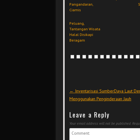
Pangandaran,
S
Ciamis
Peluang,
Tantangan Wisata
Halal Disikapi
Beragam
Post navigation
←
Inventarisasi SumberDaya Laut De
Menggunakan Penginderaan Jauh
Leave a Reply
Your email address will not be published.
Requi