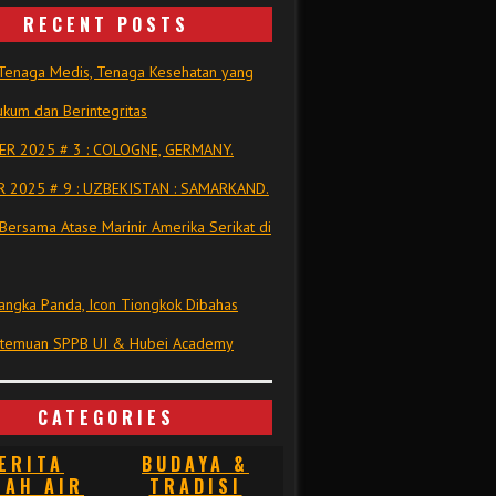
RECENT POSTS
Tenaga Medis, Tenaga Kesehatan yang
kum dan Berintegritas
R 2025 # 3 : COLOGNE, GERMANY.
 2025 # 9 : UZBEKISTAN : SAMARKAND.
Bersama Atase Marinir Amerika Serikat di
ngka Panda, Icon Tiongkok Dibahas
rtemuan SPPB UI & Hubei Academy
CATEGORIES
ERITA
BUDAYA &
NAH AIR
TRADISI