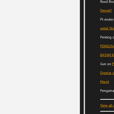
Ruud Bo
Depok?
Pt ender
untuk Sh
Penting
PENGUSA
BATAM K
Gun
on
P
Digelar 
Murid
Pengama
View all