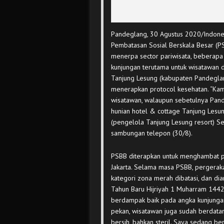
Pandeglang, 30 Agustus 2020/Indones
Pembatasan Sosial Berskala Besar (P
menerpa sector pariwisata, beberapa
kunjungan terutama untuk wisatawan do
Tanjung Lesung (kabupaten Pandeglan
menerapkan protocol kesehatan. “Kam
wisatawan, walaupun sebetulnya Pand
hunian hotel & cottage Tanjung Lesu
(pengelola Tanjung Lesung resort) S
sambungan telepon (30/8).
PSBB diterapkan untuk menghambat p
Jakarta. Selama masa PSBB, pergera
kategori zona merah dibatasi, dan dian
Tahun Baru Hijriyah 1 Muharram 1442
berdampak baik pada angka kunjungan
pekan, wisatawan juga sudah berdatan
bersih, bahkan steril. Saya sedang be