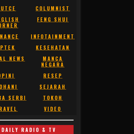
BUTCE
COLUMNIST
NGLISH
FENG SHUI
ORNER
INANCE
INFOTAINMENT
IPTEK
KESEHATAN
AL NEWS
MANCA
NEGARA
OPINI
RESEP
OHANI
SEJARAH
BA SERBI
TOKOH
RAVEL
VIDEO
DAILY RADIO & TV