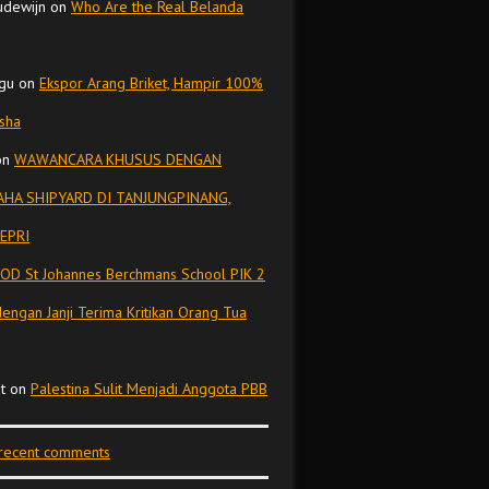
udewijn
on
Who Are the Real Belanda
gu
on
Ekspor Arang Briket, Hampir 100%
isha
on
WAWANCARA KHUSUS DENGAN
HA SHIPYARD DI TANJUNGPINANG,
EPRI
OD St Johannes Berchmans School PIK 2
dengan Janji Terima Kritikan Orang Tua
t
on
Palestina Sulit Menjadi Anggota PBB
 recent comments