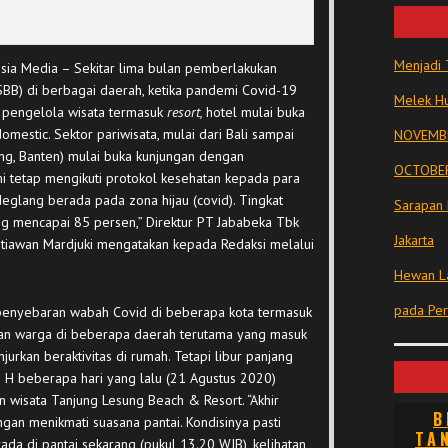
Menjadi 
ia Media – Sekitar lima bulan pemberlakukan
SBB) di berbagai daerah, ketika pandemi Covid-19
Melek Hu
 pengelola wisata termasuk
resort,
hotel mulai buka
mestic. Sektor pariwisata, mulai dari Bali sampai
NOVEMBE
g, Banten) mulai buka kunjungan dengan
OCTOBER
i tetap mengikuti protokol kesehatan kepada para
eglang berada pada zona hijau (covid). Tingkat
Sarapan 
ng mencapai 85 persen,” Direktur PT Jababeka Tbk
Jakarta
etiawan Mardjuki mengatakan kepada Redaksi melalui
Hewan La
pada Pe
enyebaran wabah Covid di beberapa kota termasuk
kan warga di beberapa daerah terutama yang masuk
jurkan beraktivitas di rumah. Tetapi libur panjang
 H beberapa hari yang lalu (21 Agustus 2020)
 wisata Tanjung Lesung Beach & Resort. “Akhir
B
gan menikmati suasana pantai. Kondisinya pasti
TA
rada di pantai sekarang (pukul 13.20 WIB), kelihatan