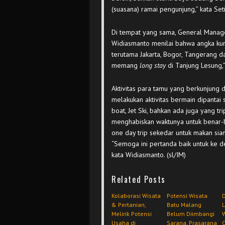
(suasana) ramai pengunjung,” kata Set
Di tempat yang sama, General Manag
Widiasmanto menilai bahwa angka kun
terutama Jakarta, Bogor, Tangerang da
memang
long stay
di Tanjung Lesung
Aktivitas para tamu yang berkunjung 
melakukan aktivitas bermain dipantai 
boat, Jet Ski, bahkan ada juga yang t
menghabiskan waktunya untuk benar-b
one day trip sekedar untuk makan sia
“Semoga ini pertanda baik untuk ke de
kata Widiasmanto. (sl/IM)
Related Posts
Kolaborasi Wisata
Potensi Wisata
& Pertanian,
Batu Malang
Melirik Potensi
Belum Diimbangi
W
Usaha di
Sarana, Prasarana