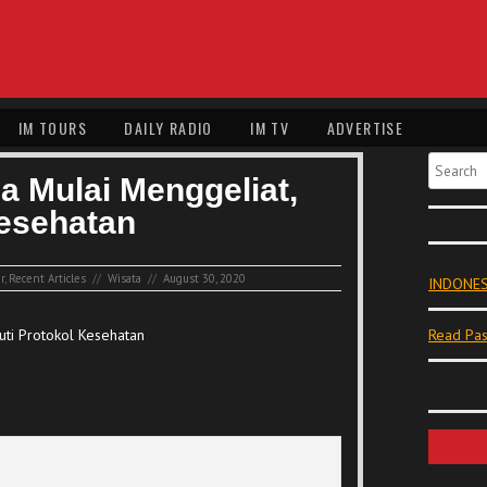
IM TOURS
DAILY RADIO
IM TV
ADVERTISE
Search
a Mulai Menggeliat,
Kesehatan
r
,
Recent Articles
//
Wisata
//
August 30, 2020
INDONES
uti Protokol Kesehatan
Read Pas