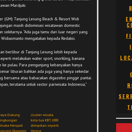
iawan Mardjuki.
E
er (GM) Tanjung Lesung Beach & Resort Widi
C
jungan masih didominasi wisatawan domestic
n sekitarnya. “Ada juga tamu dari luar negeri yang
F
,” Widiasmanto mengatakan kepada Redaksi.
dan berlibur di Tanjung Lesung lebih kepada
LOC
seperti melakukan water sport, snorkling, banana
rip ke pulau. Para pengunjung kebanyakan hanya
enar liburan bahkan ada juga yang hanya sekedar
ng bersama atau babacakan digazebo pinggir pantai.
pan, terutama untuk sector pariwisata Indonesia,”
R
SER
T
Daya Dukung
cluster wisata
Lingkungan
kota tua KBT, KBB
isata Menjadi
diimpikan seperti
Concern Ekonomi
Venice,