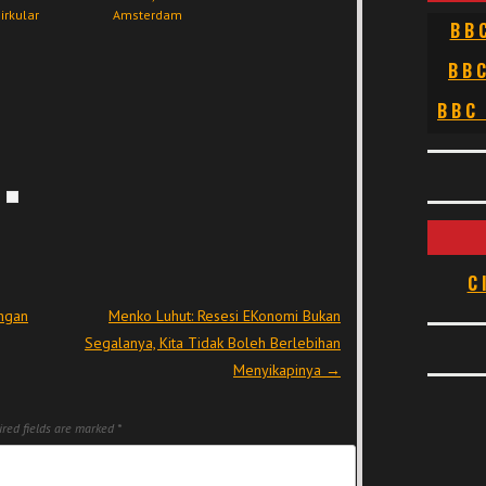
irkular
Amsterdam
BB
BB
BBC
C
ngan
Menko Luhut: Resesi EKonomi Bukan
Segalanya, Kita Tidak Boleh Berlebihan
Menyikapinya
→
red fields are marked
*