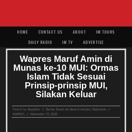
HOME
CONTACT US
ABOUT
IM TOURS
DAILY RADIO
IM TV
ADVERTISE
Wapres Maruf Amin di
Munas ke-10 MUI: Ormas
Islam Tidak Sesuai
Prinsip-prinsip MUI,
Silakan Keluar
Posted by:
Reporter
//
Berita Tanah Air
,
Recent Articles
,
Slideshow
//
WAPRES
//
November 25, 2020