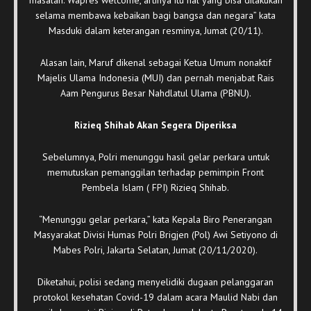
masalah. Wapres welcome, artinya itu hal yang bisa dilakukan
selama membawa kebaikan bagi bangsa dan negara” kata
Masduki dalam keterangan resminya, Jumat (20/11).
Alasan lain, Maruf dikenal sebagai Ketua Umum nonaktif
Majelis Ulama Indonesia (MUI) dan pernah menjabat Rais
Aam Pengurus Besar Nahdlatul Ulama (PBNU).
Rizieq Shihab Akan Segera Diperiksa
Sebelumnya, Polri menunggu hasil gelar perkara untuk
memutuskan pemanggilan terhadap pemimpin Front
Pembela Islam ( FPI) Rizieq Shihab.
“Menunggu gelar perkara,” kata Kepala Biro Penerangan
Masyarakat Divisi Humas Polri Brigjen (Pol) Awi Setiyono di
Mabes Polri, Jakarta Selatan, Jumat (20/11/2020).
Diketahui, polisi sedang menyelidiki dugaan pelanggaran
protokol kesehatan Covid-19 dalam acara Maulid Nabi dan