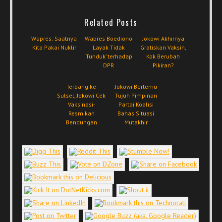
Related Posts
Wapres: Saatnya
Wapres Boediono
Jokowi Akhirnya
Kita Pakai Nuklir
Layak Tidak
Gratiskan Vaksin,
‘Tunduk’ terhadap
Kok Berubah
DPR
Pikiran?
Terbang ke
Jokowi Bertemu
Sulsel, Jokowi Cek
Tujuh Pimpinan
Vaksinasi-
Partai Koalisi
Resmikan
Bahas Situasi
Bendungan
Mutakhir