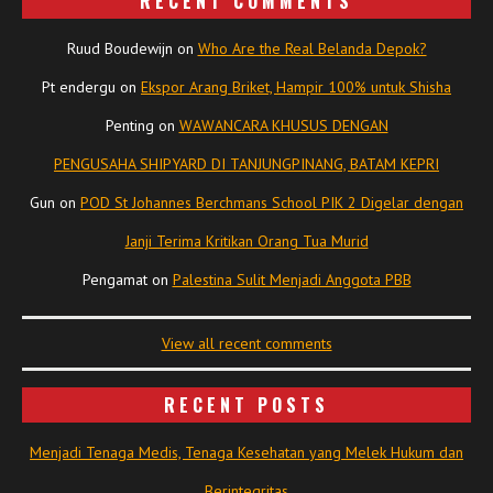
RECENT COMMENTS
Ruud Boudewijn
on
Who Are the Real Belanda Depok?
Pt endergu
on
Ekspor Arang Briket, Hampir 100% untuk Shisha
Penting
on
WAWANCARA KHUSUS DENGAN
PENGUSAHA SHIPYARD DI TANJUNGPINANG, BATAM KEPRI
Gun
on
POD St Johannes Berchmans School PIK 2 Digelar dengan
Janji Terima Kritikan Orang Tua Murid
Pengamat
on
Palestina Sulit Menjadi Anggota PBB
View all recent comments
RECENT POSTS
Menjadi Tenaga Medis, Tenaga Kesehatan yang Melek Hukum dan
Berintegritas