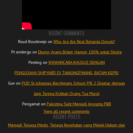
RECENT COMMENTS
Ruud Boudewijn
on
Who Are the Real Belanda Depok?
Pt endergu
on
Ekspor Arang Briket, Hampir 100% untuk Shisha
Penting
on
WAWANCARA KHUSUS DENGAN
PENGUSAHA SHIPYARD DI TANJUNGPINANG, BATAM KEPRI
Gun
on
POD St Johannes Berchmans School PIK 2 Digelar dengan
Janji Terima Kritikan Orang Tua Murid
Pengamat
on
Palestina Sulit Menjadi Anggota PBB
View all recent comments
RECENT POSTS
Menjadi Tenaga Medis, Tenaga Kesehatan yang Melek Hukum dan