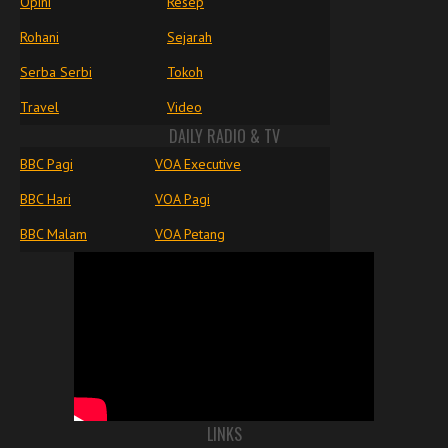
Opini
Resep
Rohani
Sejarah
Serba Serbi
Tokoh
Travel
Video
DAILY RADIO & TV
BBC Pagi
VOA Executive
BBC Hari
VOA Pagi
BBC Malam
VOA Petang
LINKS