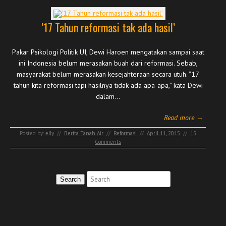
’17 Tahun reformasi tak ada hasil’
Pakar Psikologi Politik UI, Dewi Haroen mengatakan sampai saat
ini Indonesia belum merasakan buah dari reformasi. Sebab,
masyarakat belum merasakan kesejahteraan secara utuh. “17
tahun kita reformasi tapi hasilnya tidak ada apa-apa,” kata Dewi
dalam…
Read more →
Posted by:
elly
//
Berita Tanah Air
//
Reformasi
//
April 11, 2015
//
15
Comments
Search