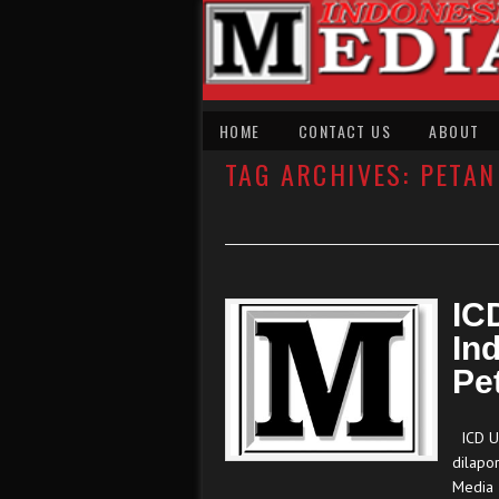
HOME
CONTACT US
ABOUT
TAG ARCHIVES:
PETAN
IC
In
Pe
ICD Up
dilapo
Media 