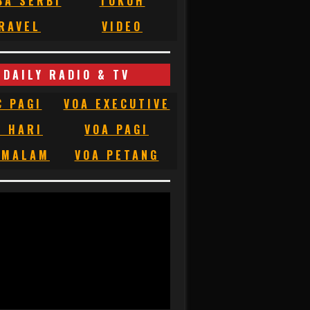
BA SERBI
TOKOH
RAVEL
VIDEO
DAILY RADIO & TV
C PAGI
VOA EXECUTIVE
C HARI
VOA PAGI
 MALAM
VOA PETANG