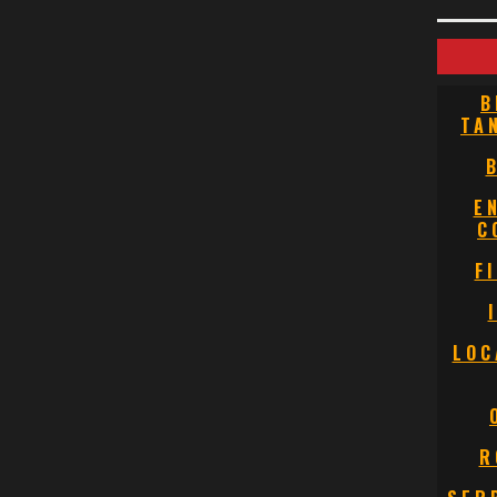
B
TA
E
C
F
LOC
R