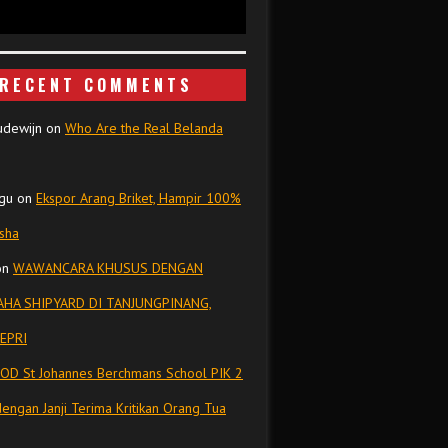
RECENT COMMENTS
udewijn
on
Who Are the Real Belanda
gu
on
Ekspor Arang Briket, Hampir 100%
isha
on
WAWANCARA KHUSUS DENGAN
HA SHIPYARD DI TANJUNGPINANG,
EPRI
OD St Johannes Berchmans School PIK 2
dengan Janji Terima Kritikan Orang Tua