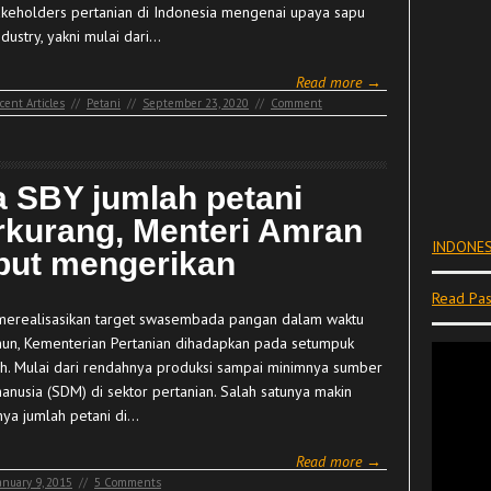
akeholders pertanian di Indonesia mengenai upaya sapu
ndustry, yakni mulai dari…
Read more →
cent Articles
//
Petani
//
September 23, 2020
//
Comment
a SBY jumlah petani
rkurang, Menteri Amran
INDONES
but mengerikan
Read Pas
merealisasikan target swasembada pangan dalam waktu
ahun, Kementerian Pertanian dihadapkan pada setumpuk
h. Mulai dari rendahnya produksi sampai minimnya sumber
anusia (SDM) di sektor pertanian. Salah satunya makin
tnya jumlah petani di…
Read more →
anuary 9, 2015
//
5 Comments