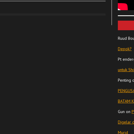
Ruud Bo
Depok?
Pt ender
untuk Sh
Penting
PENGUSA
BATAM K
Gun
on
P
Digelar 
Murid