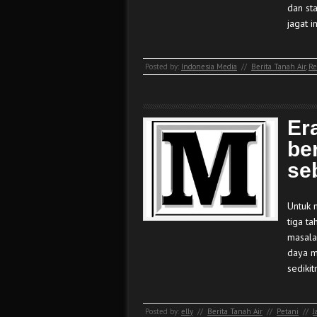
dan st
jagat i
Posted by:
Indonesia Media
//
Berita Tanah Air
,
Re
Er
be
se
Untuk 
tiga t
masala
daya m
sediki
Posted by:
elly
//
Berita Tanah Air
//
Petani
//
J