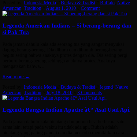
Posted by:
Indonesia Media
//
Budaya & Tradisi
//
Buffalo
,
Native
American
,
Tradition
//
August 1, 2010
//
Comment
Legenda American Indians – Si berang-berang dan
si Pak Tua
Pada jaman dahulu kala ada seorang tua yang sangat menyukai
daging berang-berang. Dia diburu dan dibunuh berang-berang
begitu sering bahwa anaknya protes dengan dia. Dia sering pergi
berburu berang-berang sehingga anaknya protes. Anaknya
mengatakan bahwa…
Read more →
Posted by:
Indonesia Media
//
Budaya & Tradisi
//
legend
,
Native
American
,
Tradition
//
July 18, 2010
//
3 Comments
Legenda Bangsa Indian Apache â€“ Asal Usul Api.
Pada jaman dahulu kala binatang dan pohon bisa berbicara satu
sama lain, tetapi pada waktu itu tidak ada api. Rubah adalah
binatang yang paling pandai dan dia mencoba memikirkan cara