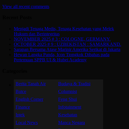
View all recent comments
Recent Posts
Menjadi Tenaga Medis, Tenaga Kesehatan yang Melek
Hukum dan Berintegritas
NOVEMBER 2025 # 3 : COLOGNE, GERMANY.
OCTOBER 2025 # 9 : UZBEKISTAN : SAMARKAND.
Sarapan Bersama Atase Marinir Amerika Serikat di Jakarta
Hewan Langka Panda, Icon Tiongkok Dibahas pada
Pertemuan SPPB UI & Hubei Academy
Categories
Berita Tanah Air
Budaya & Tradisi
Butce
Columnist
English Corner
Feng Shui
Finance
Infotainment
Iptek
Kesehatan
Local News
Manca Negara