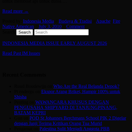
untuk membuat api untuk dunia.…
Read more →
Posted by:
Indonesia Media
//
Budaya & Tradisi
//
Apache
,
Fire
,
Native American
//
July 3, 2010
//
Comment
Search
INDONESIA MEDIA ISSUE EARLY AUGUST 2026
Read Past IM Issues
Recent Comments
Ruud Boudewijn
on
Who Are the Real Belanda Depok?
Pt endergu
on
Ekspor Arang Briket, Hampir 100% untuk
Shisha
Penting
on
WAWANCARA KHUSUS DENGAN
PENGUSAHA SHIPYARD DI TANJUNGPINANG,
BATAM KEPRI
Gun
on
POD St Johannes Berchmans School PIK 2 Digelar
dengan Janji Terima Kritikan Orang Tua Murid
Pengamat
on
Palestina Sulit Menjadi Anggota PBB