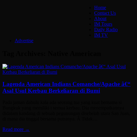
Home
Contact Us
About
IM Tours
Daily Radio
IM TV
Advertise
Tag Archives:
Native American
Lagenda American Indians Comanche/Apache â€“
Asal Usul Kerbau Berkeliaran di Bumi
Pada jaman dahulu kala ada seorang tua yang kuat bernama si
Bungkuk yang memiliki i semua kerbau. Dia menempatkannya
didalam kandang di sebuah pegunungan disebelah utara San Juan,
di mana dia tinggal bersama putranya. Â Tidak…
Read more →