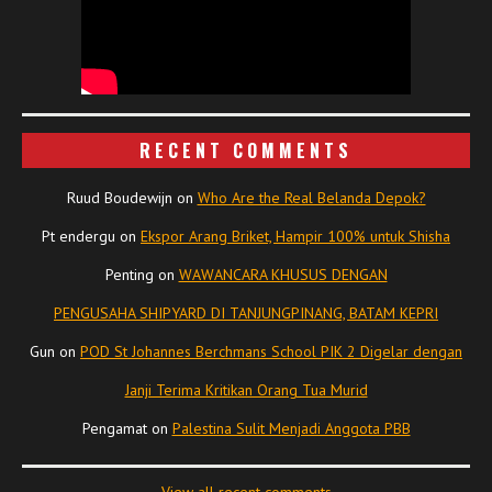
RECENT COMMENTS
Ruud Boudewijn
on
Who Are the Real Belanda Depok?
Pt endergu
on
Ekspor Arang Briket, Hampir 100% untuk Shisha
Penting
on
WAWANCARA KHUSUS DENGAN
PENGUSAHA SHIPYARD DI TANJUNGPINANG, BATAM KEPRI
Gun
on
POD St Johannes Berchmans School PIK 2 Digelar dengan
Janji Terima Kritikan Orang Tua Murid
Pengamat
on
Palestina Sulit Menjadi Anggota PBB
View all recent comments