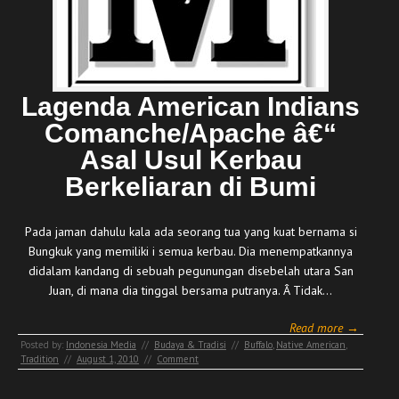
Lagenda American Indians
Comanche/Apache â€“
Asal Usul Kerbau
Berkeliaran di Bumi
Pada jaman dahulu kala ada seorang tua yang kuat bernama si
Bungkuk yang memiliki i semua kerbau. Dia menempatkannya
didalam kandang di sebuah pegunungan disebelah utara San
Juan, di mana dia tinggal bersama putranya. Â Tidak…
Read more →
Posted by:
Indonesia Media
//
Budaya & Tradisi
//
Buffalo
,
Native American
,
Tradition
//
August 1, 2010
//
Comment