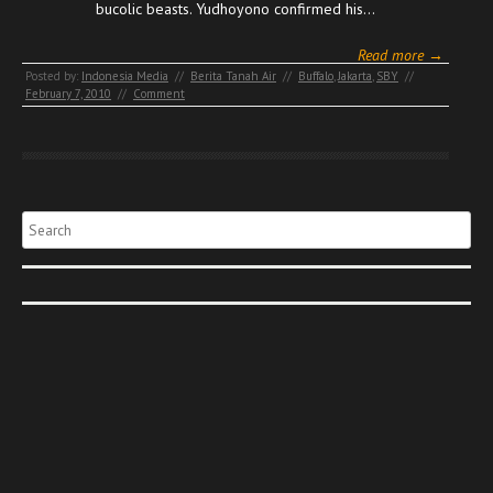
bucolic beasts. Yudhoyono confirmed his…
Read more →
Posted by:
Indonesia Media
//
Berita Tanah Air
//
Buffalo
,
Jakarta
,
SBY
//
February 7, 2010
//
Comment
Search