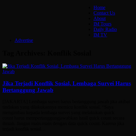
Home
Contact Us
About
IM Tours
Daily Radio
IM TV
Advertise
Tag Archives:
Konflik Sosial
Jika Terjadi Konflik Sosial, Lembaga Survei Harus
Bertanggung Jawab
[JAKARTA] Lembaga survei harus bertanggung jawab jika akibat
tindakan yang dilakukannya memicu konflik sosial. “Saya
mengimbau kepada lembaga survei yang melakukan quick
count harus mempertanggungjawabkan hasil quick count secara
ilmiah. Jangan main-main dengan data quick count. Karena jika
terjadi konflik sosial…