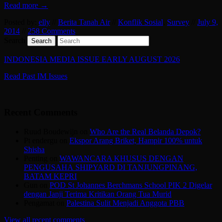
Read more →
Posted by:
elly
//
Berita Tanah Air
//
Konflik Sosial
,
Survey
//
July 9,
2014
//
258 Comments
Search
INDONESIA MEDIA ISSUE EARLY AUGUST 2026
Read Past IM Issues
Recent Comments
Ruud Boudewijn
on
Who Are the Real Belanda Depok?
Pt endergu
on
Ekspor Arang Briket, Hampir 100% untuk
Shisha
Penting
on
WAWANCARA KHUSUS DENGAN
PENGUSAHA SHIPYARD DI TANJUNGPINANG,
BATAM KEPRI
Gun
on
POD St Johannes Berchmans School PIK 2 Digelar
dengan Janji Terima Kritikan Orang Tua Murid
Pengamat
on
Palestina Sulit Menjadi Anggota PBB
View all recent comments