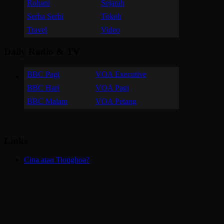
Rohani
Sejarah
Serba Serbi
Tokoh
Travel
Video
Daily Radio & TV
BBC Pagi
VOA Executive
BBC Hari
VOA Pagi
BBC Malam
VOA Petang
Links
Cina atau Tionghoa?