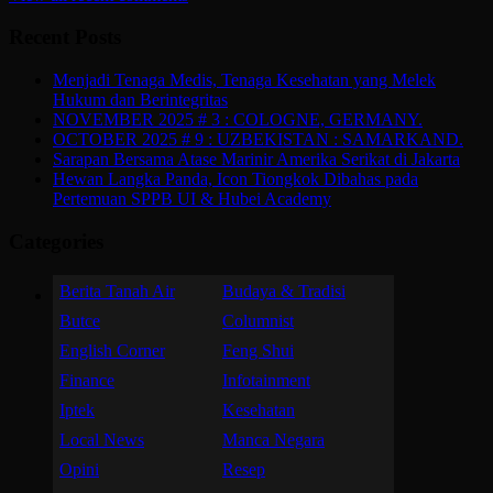
Recent Posts
Menjadi Tenaga Medis, Tenaga Kesehatan yang Melek
Hukum dan Berintegritas
NOVEMBER 2025 # 3 : COLOGNE, GERMANY.
OCTOBER 2025 # 9 : UZBEKISTAN : SAMARKAND.
Sarapan Bersama Atase Marinir Amerika Serikat di Jakarta
Hewan Langka Panda, Icon Tiongkok Dibahas pada
Pertemuan SPPB UI & Hubei Academy
Categories
Berita Tanah Air
Budaya & Tradisi
Butce
Columnist
English Corner
Feng Shui
Finance
Infotainment
Iptek
Kesehatan
Local News
Manca Negara
Opini
Resep