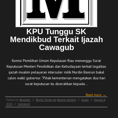
KPU Tunggu SK
Mendikbud Terkait Ijazah
Cawagub
Komisi Pemilihan Umum Kepulauan Riau menunggu Surat
Keputusan Menteri Pendidikan dan Kebudayaan terkait legalitas
ijazah mualim pelayaran intersuler milik Nurdin Basirun bakal
calon wakil gubernur. “Pihak kementerian mengatakan dua hari
surat keputusan itu diserahkan kepada…
Read more →
Posted by:
Reporter
//
Berita Tanah Air
,
Recent Articles
//
Ijazah
//
August 8,
2015
//
Comment