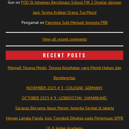
Gun
on
POD St Johannes Berchmans School PIK 2 Digelar dengan
Janji Terima Kritikan Orang Tua Murid
Pengamat
on
Palestina Sulit Menjadi Anggota PBB
View all recent comments
RECENT POSTS
Menjadi Tenaga Medis, Tenaga Kesehatan yang Melek Hukum dan
Berintegritas
NOVEMBER 2025 # 3 : COLOGNE, GERMANY.
OCTOBER 2025 # 9 : UZBEKISTAN : SAMARKAND.
Sarapan Bersama Atase Marinir Amerika Serikat di Jakarta
Hewan Langka Panda, Icon Tiongkok Dibahas pada Pertemuan SPPB
UI & Hubei Academy