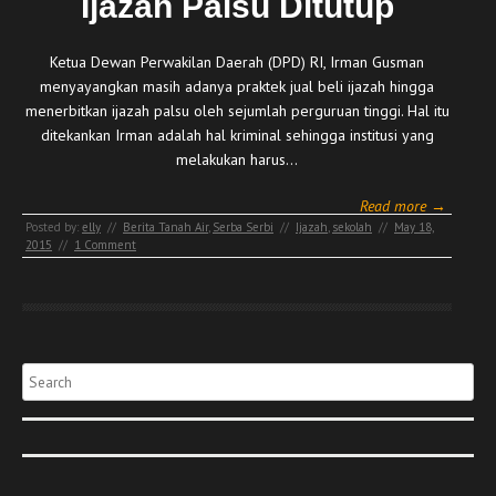
Ijazah Palsu Ditutup
Ketua Dewan Perwakilan Daerah (DPD) RI, Irman Gusman
menyayangkan masih adanya praktek jual beli ijazah hingga
menerbitkan ijazah palsu oleh sejumlah perguruan tinggi. Hal itu
ditekankan Irman adalah hal kriminal sehingga institusi yang
melakukan harus…
Read more →
Posted by:
elly
//
Berita Tanah Air
,
Serba Serbi
//
Ijazah
,
sekolah
//
May 18,
2015
//
1 Comment
Search