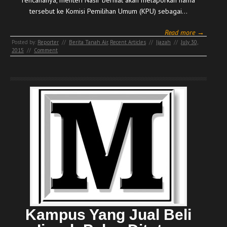
tersebut ke Komisi Pemilihan Umum (KPU) sebagai…
Read more →
Posted by:
Reporter
//
Berita Tanah Air
,
Recent Articles
//
Ijazah
//
July 30,
2015
//
Comment
Kampus Yang Jual Beli