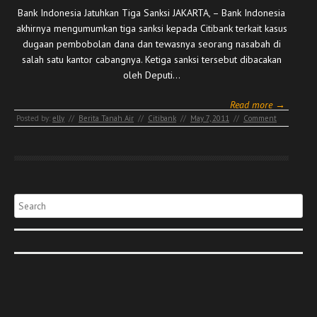
Bank Indonesia Jatuhkan Tiga Sanksi JAKARTA, – Bank Indonesia
akhirnya mengumumkan tiga sanksi kepada Citibank terkait kasus
dugaan pembobolan dana dan tewasnya seorang nasabah di
salah satu kantor cabangnya. Ketiga sanksi tersebut dibacakan
oleh Deputi…
Read more →
Posted by:
elly
//
Berita Tanah Air
//
Citibank
//
May 7, 2011
//
Comment
Search