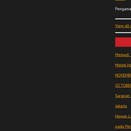
Pengama
View all
Menjadi 
Melek Hu
NOVEMBE
OCTOBER
Sarapan 
Jakarta
Hewan La
pada Pe