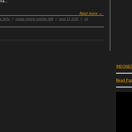
rena…
Read more →
a Serbi
//
celular phone number 888
//
June 13, 2010
//
14
INDONES
Read Pas