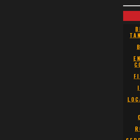
B
TA
E
C
F
LOC
R