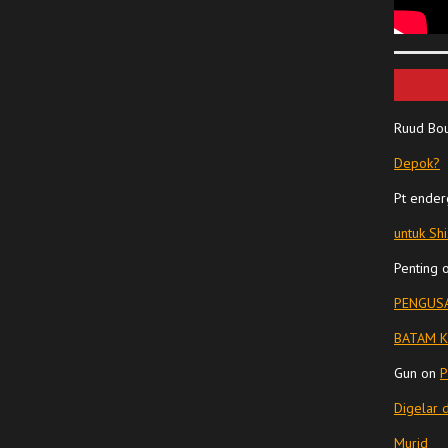
Ruud Bo
Depok?
Pt ender
untuk Sh
Penting
PENGUSA
BATAM K
Gun
on
P
Digelar 
Murid