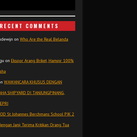
RECENT COMMENTS
udewijn
on
Who Are the Real Belanda
gu
on
Ekspor Arang Briket, Hampir 100%
isha
on
WAWANCARA KHUSUS DENGAN
HA SHIPYARD DI TANJUNGPINANG,
EPRI
OD St Johannes Berchmans School PIK 2
dengan Janji Terima Kritikan Orang Tua