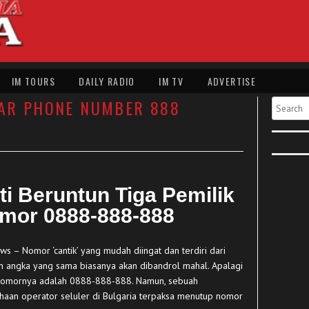
IM TOURS
DAILY RADIO
IM TV
ADVERTISE
AR PHONE NUMBER 888
Search
ti Beruntun Tiga Pemilik
mor 0888-888-888
ws – Nomor ‘cantik’ yang mudah diingat dan terdiri dari
n angka yang sama biasanya akan dibandrol mahal. Apalagi
nomornya adalah 0888-888-888. Namun, sebuah
haan operator seluler di Bulgaria terpaksa menutup nomor