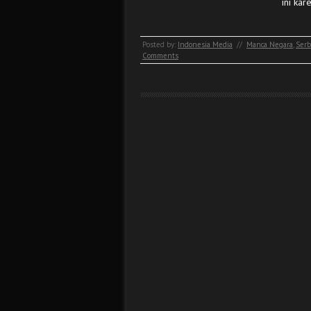
ini ka
Posted by:
Indonesia Media
//
Manca Negara
,
Serb
Comments