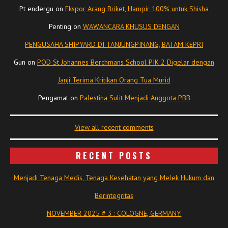
Pt endergu
on
Ekspor Arang Briket, Hampir 100% untuk Shisha
Penting
on
WAWANCARA KHUSUS DENGAN
PENGUSAHA SHIPYARD DI TANJUNGPINANG, BATAM KEPRI
Gun
on
POD St Johannes Berchmans School PIK 2 Digelar dengan
Janji Terima Kritikan Orang Tua Murid
Pengamat
on
Palestina Sulit Menjadi Anggota PBB
View all recent comments
RECENT POSTS
Menjadi Tenaga Medis, Tenaga Kesehatan yang Melek Hukum dan
Berintegritas
NOVEMBER 2025 # 3 : COLOGNE, GERMANY.