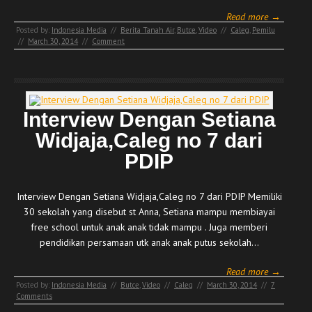
Read more →
Posted by:
Indonesia Media
//
Berita Tanah Air
,
Butce
,
Video
//
Caleg
,
Pemilu
//
March 30, 2014
//
Comment
Interview Dengan Setiana
Widjaja,Caleg no 7 dari
PDIP
Interview Dengan Setiana Widjaja,Caleg no 7 dari PDIP Memiliki
30 sekolah yang disebut st Anna, Setiana mampu membiayai
free school untuk anak anak tidak mampu . Juga memberi
pendidikan persamaan utk anak anak putus sekolah…
Read more →
Posted by:
Indonesia Media
//
Butce
,
Video
//
Caleg
//
March 30, 2014
//
7
Comments