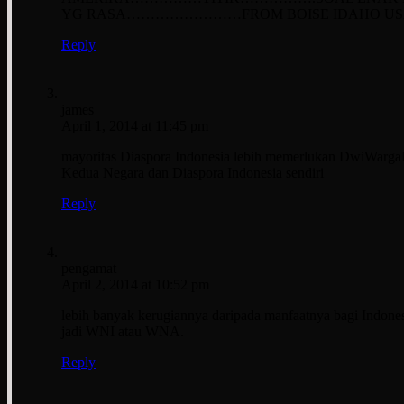
YG RASA……………………FROM BOISE IDAHO US
Reply
james
April 1, 2014 at 11:45 pm
mayoritas Diaspora Indonesia lebih memerlukan DwiWarg
Kedua Negara dan Diaspora Indonesia sendiri
Reply
pengamat
April 2, 2014 at 10:52 pm
lebih banyak kerugiannya daripada manfaatnya bagi Indonesi
jadi WNI atau WNA.
Reply