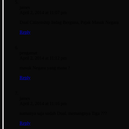
james
April 2, 2014 at 11:07 pm
Dual Citizenship Indag Berguna, Pajak Masuk Negara
Reply
pengamat
April 2, 2014 at 11:12 pm
masuk Negara yang mana ?
Reply
james
April 2, 2014 at 11:16 pm
namanya saja sudah Dual. memangnya Tiga ???
Reply