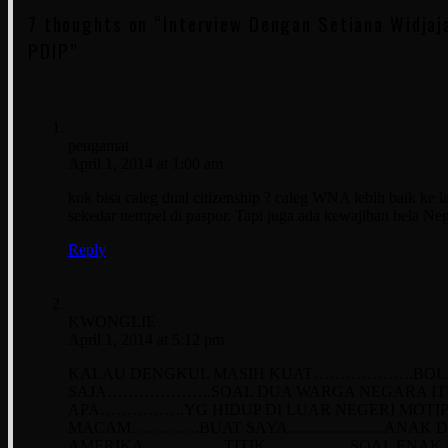
7 thoughts on “
Interview Dengan Setiana Widjaja
PDIP
”
pengamat
April 1, 2014 at 1:00 am
kok bisa caleg dual citizenship ? caleg WNA lebih baik ke la
sekedar nempel di paspor. Tapi juga ada kewajiban bela Nega
Reply
KWONGLIE
April 1, 2014 at 5:12 pm
KALAU DENGKUL MASIH KUAT……………….BOLA
SAJA………………..SOAL DUA WARGA NEGARA ITU,,,,,
APA…………….YG HIDUP DI LUAR NEGERI MOTI
MACAM………….BUAT SAYA………………ANAK D
AMERIKA……………TITIK…………….SOAL ENAK NG