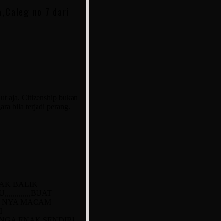
,Caleg no 7 dari
ut aja. Citizenship bukan
ra bila terjadi perang.
K BALIK
,,,,,,,,BUAT
P NYA MACAM
I
A ENAK SENDIRI