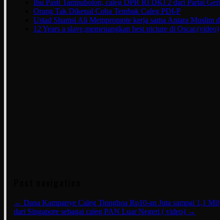
Ibu Pasti Tampubolon, caleg DPR RI DKI 2 dari Partai Ger
Orang Tak Dikenal Coba Tembak Caleg PDI-P
Ustad Shamsi Ali Mempromote kerja sama Antara Muslim d
12 Years a slave,memenangkan best picture di Oscar.(video)
Post navigation
←
Dana Kampanye Caleg Tionghoa Rp10-an Juta sampai 1,1 Mil
dari Singapore sebagai caleg PAN Luar Negeri ( video)
→