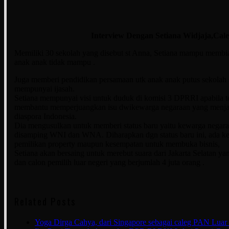
Interview Dengan Setiana Widjaja,Cale
Memiliki 30 sekolah yang disebut st Anna, Setiana mampu membia
anak anak tidak mampu .
Juga memberi pendidikan persamaan utk anak anak putus sekolah 
mempunyai ijasah.
Setiana mempunyai visi untuk duduk di komisi 3 DPRRI apabila te
membantu memperjuangkan isu dwikewarga negaraan yang menjad
diaspora Indonesia.
Dia mengusulkan untuk memberi status baru yaitu kewarga negara
disamping WNI dan WNA. Diharapkan dgn status baru ini, ada ke
pemilikan property maupun kesempatan untuk membuka bisnis,
Setiana akan bersaing untuk merebut suara dari Jakarta Selatan ya
dan calon pemilih luar negeri yang berjumlah 4 juta orang .
Related Posts
Yoga Dirga Cahya, dari Singapore sebagai caleg PAN Luar 