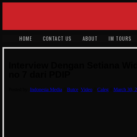
HOME
CONTACT US
ABOUT
IM TOURS
Interview Dengan Setiana Wid
no 7 dari PDIP
Posted by:
Indonesia Media
//
Butce
,
Video
//
Caleg
//
March 30, 