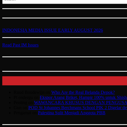
INDONESIA MEDIA ISSUE EARLY AUGUST 2026
Read Past IM Issues
Ruud Boudewijn
on
Who Are the Real Belanda Depok?
Pt endergu
on
Ekspor Arang Briket, Hampir 100% untuk Shish
Penting
on
WAWANCARA KHUSUS DENGAN PENGUSAHA
Gun
on
POD St Johannes Berchmans School PIK 2 Digelar den
Pengamat
on
Palestina Sulit Menjadi Anggota PBB