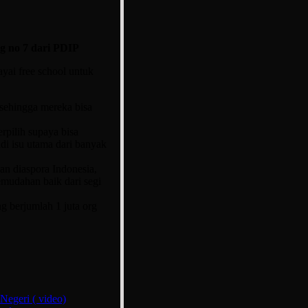
g no 7 dari PDIP
yai free school untuk
sehingga mereka bisa
rpilih supaya bisa
i isu utama dari banyak
an diaspora Indonesia,
mudahan baik dari segi
ng berjumlah 1 juta org
Negeri ( video)