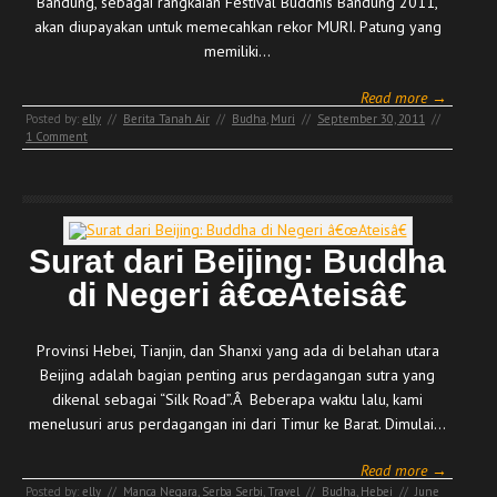
Bandung, sebagai rangkaian Festival Buddhis Bandung 2011,
akan diupayakan untuk memecahkan rekor MURI. Patung yang
memiliki…
Read more →
Posted by:
elly
//
Berita Tanah Air
//
Budha
,
Muri
//
September 30, 2011
//
1 Comment
Surat dari Beijing: Buddha
di Negeri â€œAteisâ€
Provinsi Hebei, Tianjin, dan Shanxi yang ada di belahan utara
Beijing adalah bagian penting arus perdagangan sutra yang
dikenal sebagai “Silk Road”.Â Beberapa waktu lalu, kami
menelusuri arus perdagangan ini dari Timur ke Barat. Dimulai…
Read more →
Posted by:
elly
//
Manca Negara
,
Serba Serbi
,
Travel
//
Budha
,
Hebei
//
June