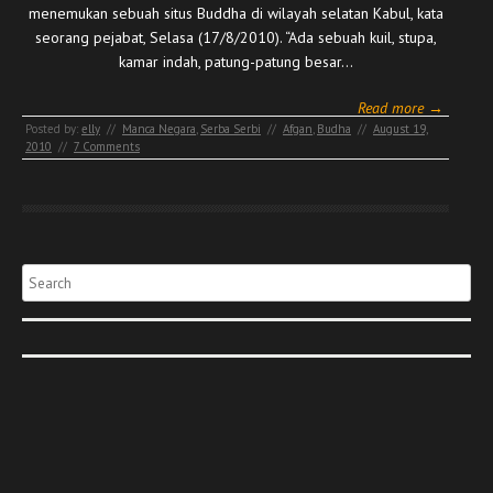
menemukan sebuah situs Buddha di wilayah selatan Kabul, kata
seorang pejabat, Selasa (17/8/2010). “Ada sebuah kuil, stupa,
kamar indah, patung-patung besar…
Read more →
Posted by:
elly
//
Manca Negara
,
Serba Serbi
//
Afgan
,
Budha
//
August 19,
2010
//
7 Comments
Search