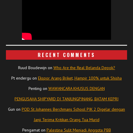
RECENT COMMENTS
Ruud Boudewijn
on
Who Are the Real Belanda Depok?
Pt endergu
on
Ekspor Arang Briket, Hampir 100% untuk Shisha
Penting
on
WAWANCARA KHUSUS DENGAN
PENGUSAHA SHIPYARD DI TANJUNGPINANG, BATAM KEPRI
Gun
on
POD St Johannes Berchmans School PIK 2 Digelar dengan
Janji Terima Kritikan Orang Tua Murid
Pengamat
on
Palestina Sulit Menjadi Anggota PBB