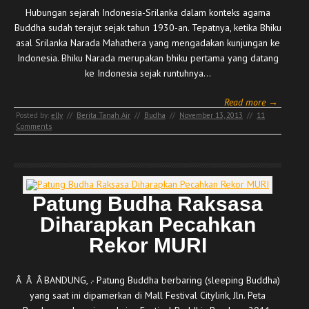
Hubungan sejarah Indonesia-Srilanka dalam konteks agama
Buddha sudah terajut sejak tahun 1930-an. Tepatnya, ketika Bhiku
asal Srilanka Narada Mahathera yang mengadakan kunjungan ke
Indonesia. Bhiku Narada merupakan bhiku pertama yang datang
ke Indonesia sejak runtuhnya…
Read more →
Posted by:
elly
//
Berita Tanah Air
//
Budha
//
November 13, 2013
//
11
Comments
Patung Budha Raksasa
Diharapkan Pecahkan
Rekor MURI
Â Â Â BANDUNG, .- Patung Buddha berbaring (sleeping Buddha)
yang saat ini dipamerkan di Mall Festival Citylink, Jln. Peta