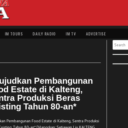
IM TOURS
DAILY RADIO
IM TV
ADVERTISE
S
Search
ujudkan Pembangunan
od Estate di Kalteng,
ntra Produksi Beras
isting Tahun 80-an*
kan Pembangunan Food Estate di Kalteng, Sentra Produksi
Existing Tahun 80-an* Dilaporkan: Setiawan Liu KALTENG,