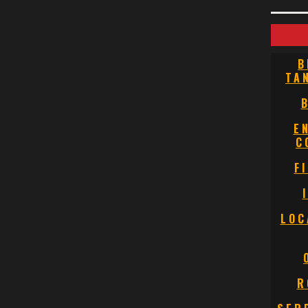
B
TA
E
C
F
LOC
R