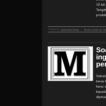
10 Jul
Tengah
produk
Posted by:
Indonesia Media
//
Berita Tanah Air
,
Re
So
in
pe
Sekret
beras h
harus 
kepada
diperju