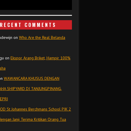
RECENT COMMENTS
udewijn
on
Who Are the Real Belanda
gu
on
Ekspor Arang Briket, Hampir 100%
isha
on
WAWANCARA KHUSUS DENGAN
HA SHIPYARD DI TANJUNGPINANG,
EPRI
OD St Johannes Berchmans School PIK 2
dengan Janji Terima Kritikan Orang Tua