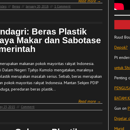
Read more →
icles
//
Beras
//
January 20, 2018
//
1 Comment
ndagri: Beras Plastik
Ruud Bo
aya Makar dan Sabotase
merintah
Depok?
Pt ender
merupakan makanan pokok mayoritas rakyat Indonesia.
untuk Sh
i Dalam Negeri Tjahjo Kumolo mengatakan, maraknya
plastik merupakan masalah serius. Sebab, beras merupakan
Penting
n pokok mayoritas rakyat Indonesia. Mantan Sekjen PDIP
PENGUSA
nduga, peredaran beras plastik…
BATAM K
Read more →
ay 23, 2015
//
Comment
Gun
on
P
Digelar 
Murid