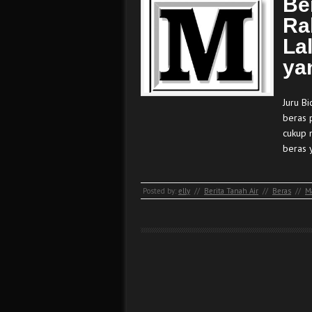
Be
Ra
La
ya
Juru B
beras 
cukup 
beras 
Posted by:
elly
//
Berita Tanah Air
//
Beras
//
M