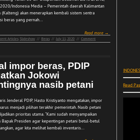
i 2020/Indonesia Media – Pemerintah daerah Kalimantan
 (Kalteng) akan menerapkan kembali sistem sentra
si beras yang pernah…
Read more →
cent Articles
,
Slideshow
//
Beras
//
July 11, 2020
//
Comment
al impor beras, PDIP
INDONES
gatkan Jokowi
ntingnya nasib petani
Read Pas
aris Jenderal PDIP, Hasto Kristiyanto mengatakan, impor
arus menjadi pilihan terakhir pemerintah. Nasib petani
dijadikan prioritas utama. “Kami sudah menyampaikan
 Bapak Presiden agar kepentingan petani betul-betul
angkan, agar kita melihat kembali inventaris…