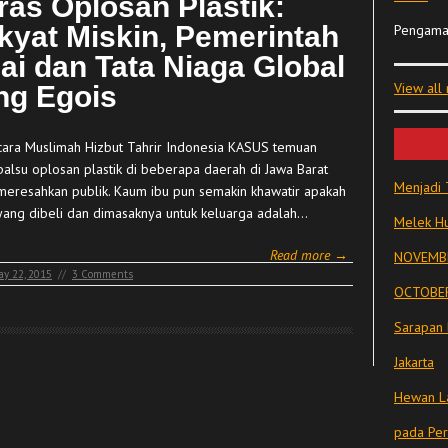
ras Oplosan Plastik:
kyat Miskin, Pemerintah
Pengama
lai dan Tata Niaga Global
View all
ng Egois
icara Muslimah Hizbut Tahrir Indonesia KASUS temuan
palsu oplosan plastik di beberapa daerah di Jawa Barat
Menjadi 
meresahkan publik. Kaum ibu pun semakin khawatir apakah
yang dibeli dan dimasaknya untuk keluarga adalah…
Melek Hu
Read more →
NOVEMBE
ay 22, 2015
//
3 Comments
OCTOBER
Sarapan 
Jakarta
Hewan La
pada Pe