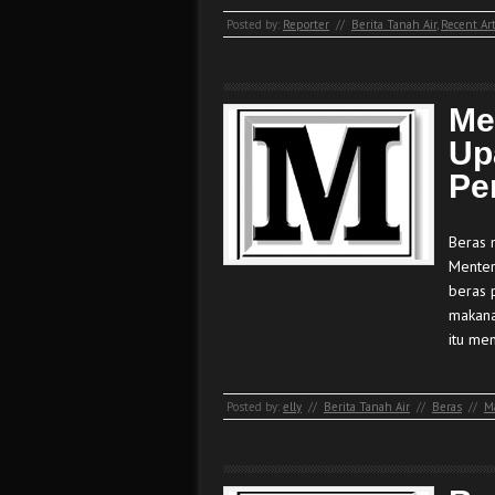
Posted by:
Reporter
//
Berita Tanah Air
,
Recent Art
Me
Up
Pe
Beras 
Menter
beras 
makana
itu me
Posted by:
elly
//
Berita Tanah Air
//
Beras
//
M