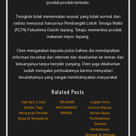
produk-produk tertentu.
Tiongkok tidak menemukan sinynal yang tidak normal dari
radiasi menyusul hancurnya Pembangkit Listrik Tenaga Nuklir
(PLTN) Fukushima Daiichi Jepang. Tetapi, memeriksa produk
makanan impor Jepang.
Chen mengatakan kepada polisi bahwa dia mendapatkan
informasi tersebut dari internet dan disebarkan ke teman dan
keluarganya tanpa berpikir panjang. Chen juga dikabarkan
sudah mengakui perbuatannya karena menyadari
kesalahannya yang sangat membahayakan masyarakat
Related Posts
Gaji Rp1,2 Juta
TELADAN
Cegah Virus
Sehari, Tapi
MASYARAKAT
Corona Masuk,
Menyesal Pernah
JEPANG
Korea Utara
Kerja di Tempat Ini
Perintahkan
Tentara
Perbatasan
Tembak di Tempat