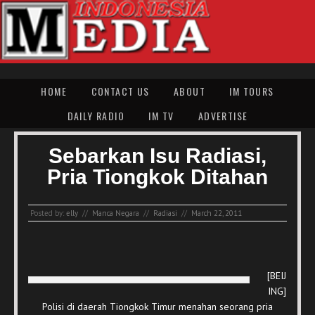
HOME
CONTACT US
ABOUT
IM TOURS
DAILY RADIO
IM TV
ADVERTISE
Sebarkan Isu Radiasi,
Pria Tiongkok Ditahan
Posted by:
elly
//
Manca Negara
//
Radiasi
//
March 22, 2011
[BEIJ
ING]
Polisi di daerah Tiongkok Timur menahan seorang pria