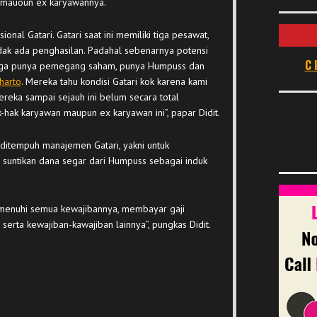
 mauoun ex karyawannya.
onal Gatari. Gatari saat ini memiliki tiga pesawat,
 tidak ada penghasilan. Padahal sebenarnya potensi
C
 juga punya pemegang saham, punya Humpuss dan
harto
. Mereka tahu kondisi Gatari kok karena kami
reka sampai sejauh ini belum secara total
ak karyawan maupun ex karyawan ini”, papar Didit.
 ditempuh manajemen Gatari, yakni untuk
suntikan dana segar dari Humpuss sebagai induk
emenuhi semua kewajibannya, membayar gaji
erta kewajiban-kawajiban lainnya”, pungkas Didit.