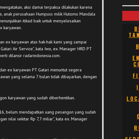
mengatakan, aksi damai terpaksa dilakukan karena
ce, anak perusahaan Humpuss milik Hutomo Mandala
enunjukkan itikad baik untuk menyelesaikan
x karyawan.
B
TA
 dan ex karyawan atas hak-hak kami yang sampai
Gatari Air Service”, kata Iwo, ex. Manager HRD PT
eperti dilansir radarindonesia.com.
E
C
dan ex karyawan PT Gatari menuntut segera
F
yawan yang selama 7 bulan tidak dibayarkan, dengan
gon karyawan yang sudah diberhentikan.
LOC
2016, belum mendapatkan uang pesangon yang sudah
gan nilai sekitar Rp 7,7 miliar”, kata ex. Manager
R