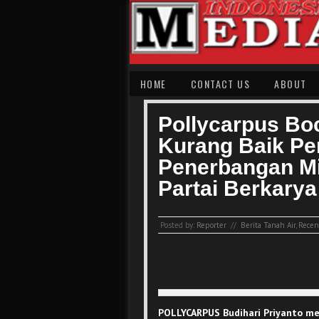
HOME
CONTACT US
ABOUT
Pollycarpus Bo
Kurang Baik P
Penerbangan Mi
Partai Berkarya
Posted by:
Reporter
//
Berita Tanah Air
,
Recent
POLLYCARPUS Budihari Priyanto m