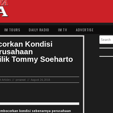
IM TOURS
DAILY RADIO
IM TV
ADVERTISE
Search
corkan Kondisi
erusahaan
lik Tommy Soeharto
 Articles
//
pesawat
//
August 26, 2018
embocorkan kondisi sebenarnya perusahaan