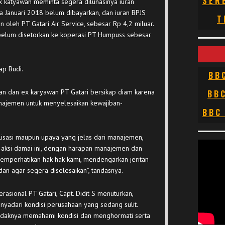
SER
 ex katyawan meminta segera dilunasinya iuran
a Januari 2018 belum dibayarkan, dan iuran BPJS
T
 oleh PT Gatari Air Service, sebesar Rp 4,2 miluar.
belum disetorkan ke koperasi PT Humpuss sebesar
ap Budi.
BB
n dan ex karyawan PT Gatari bersikap diam karena
BB
anajemen untuk menyelesaikan kewajiban-
BBC
alisasi maupun upaya yang jelas dari manajemen,
aksi damai ini, dengan harapan manajemen dan
emperhatikan hak-hak kami, mendengarkan jeritan
an agar segera diselesaikan”, tandasnya.
asional PT Gatari, Capt. Didit S menuturkan,
yadari kondisi perusahaan yang sedang sulit.
daknya memahami kondisi dan menghormati serta