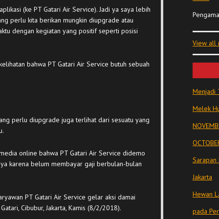
ikasi (ke PT Gatari Air Service). Jadi ya saya lebih
Pengama
ng perlu kita berikan mungkin diupgrade atau
aktu dengan kegiatan yang positif seperti posisi
View all
kelihatan bahwa PT Gatari Air Service butuh sebuah
Menjadi 
Melek Hu
yang perlu diupgrade juga terlihat dari sesuatu yang
NOVEMBE
u.
OCTOBER
 media online bahwa PT Gatari Air Service didemo
Sarapan 
ya karena belum membayar gaji berbulan-bulan
Jakarta
Hewan La
ryawan PT Gatari Air Service gelar aksi damai
atari, Cibubur, Jakarta, Kamis (8/2/2018).
pada Pe