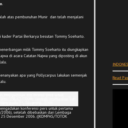
o.
alah atas pembunuhan Munir dan telah menjalani
ai kader Partai Berkarya besutan Tommy Soeharto.
 penerbangan milik Tommy Soeharto itu diungkapkan
ajwa di acara Catatan Najwa yang diposting di akun
alu.
INDONES
menanyakan apa yang Pollycarpus lakukan semenjak
Read Pas
alu.
 mengadakan konferensi pers untuk pertama
12/2006), setelah dibebaskan dari Lembaga
da 25 Desember 2006. ((KOMPAS/TOTOK