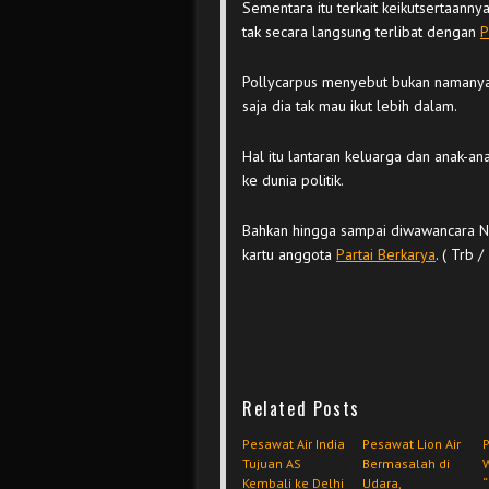
Sementara itu terkait keikutsertaann
tak secara langsung terlibat dengan
P
Pollycarpus menyebut bukan namanya 
saja dia tak mau ikut lebih dalam.
Hal itu lantaran keluarga dan anak-
ke dunia politik.
Bahkan hingga sampai diwawancara N
kartu anggota
Partai Berkarya
. ( Trb /
Related Posts
Pesawat Air India
Pesawat Lion Air
Tujuan AS
Bermasalah di
W
Kembali ke Delhi
Udara,