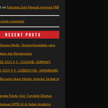
t
on
Palestina Sulit Menjadi Anggota PBB
 recent comments
RECENT POSTS
Tenaga Medis, Tenaga Kesehatan yang
kum dan Berintegritas
R 2025 # 3 : COLOGNE, GERMANY.
 2025 # 9 : UZBEKISTAN : SAMARKAND.
Bersama Atase Marinir Amerika Serikat di
ngka Panda, Icon Tiongkok Dibahas
rtemuan SPPB UI & Hubei Academy