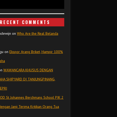
RECENT COMMENTS
udewijn
on
Who Are the Real Belanda
gu
on
Ekspor Arang Briket, Hampir 100%
isha
on
WAWANCARA KHUSUS DENGAN
HA SHIPYARD DI TANJUNGPINANG,
EPRI
OD St Johannes Berchmans School PIK 2
dengan Janji Terima Kritikan Orang Tua