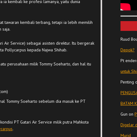
ia kembali ke profesi lamanya, yaitu dunia
 tawaran kembali terbang, tetapi ia lebih memilih
 saja.
Ruud Bo
ari Air Service) sebagai asisten direktur. Itu bergerak
kata Pollycarpus kepada Najwa Shihab.
Depok?
Pt ender
 satu perusahaan milik Tommy Soeharto, dan hal itu
untuk Sh
Penting
.com)
PENGUSA
nal Tommy Soeharto sebelum dia masuk ke PT
BATAM K
Gun
on
P
kondisi PT Gatari Air Service milik putra Mahkota
Digelar 
ycarpus
.
Murid