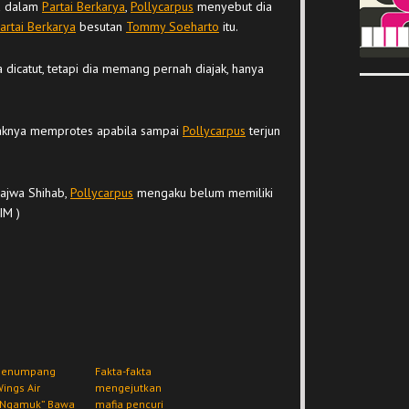
ya dalam
Partai Berkarya
,
Pollycarpus
menyebut dia
artai Berkarya
besutan
Tommy Soeharto
itu.
dicatut, tetapi dia memang pernah diajak, hanya
anaknya memprotes apabila sampai
Pollycarpus
terjun
ajwa Shihab,
Pollycarpus
mengaku belum memiliki
 IM )
Penumpang
Fakta-fakta
ings Air
mengejutkan
“Ngamuk” Bawa
mafia pencuri