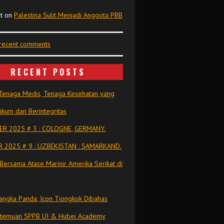
t
on
Palestina Sulit Menjadi Anggota PBB
 recent comments
RECENT POSTS
Tenaga Medis, Tenaga Kesehatan yang
kum dan Berintegritas
R 2025 # 3 : COLOGNE, GERMANY.
 2025 # 9 : UZBEKISTAN : SAMARKAND.
Bersama Atase Marinir Amerika Serikat di
ngka Panda, Icon Tiongkok Dibahas
rtemuan SPPB UI & Hubei Academy