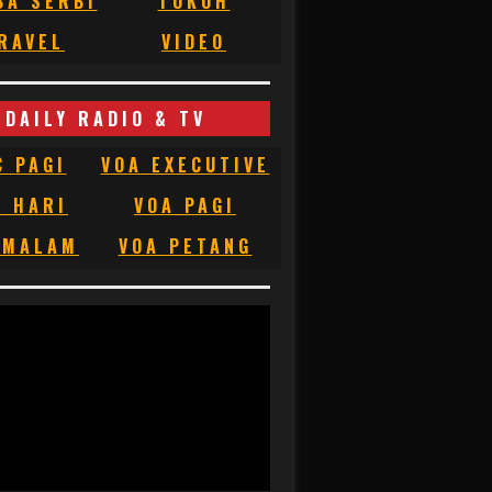
BA SERBI
TOKOH
RAVEL
VIDEO
DAILY RADIO & TV
C PAGI
VOA EXECUTIVE
C HARI
VOA PAGI
 MALAM
VOA PETANG