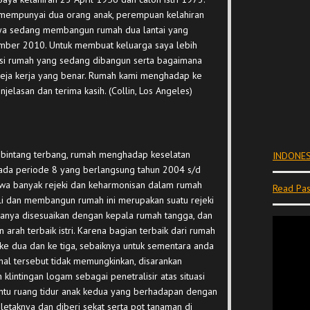
a mempunyai dua orang anak, perempuan kelahiran
Saya sedang membangun rumah dua lantai yang
ember 2010. Untuk membuat keluarga saya lebih
si rumah yang sedang dibangun serta bagaimana
 meja kerja yang benar. Rumah kami menghadap ke
jelasan dan terima kasih. (Collin, Los Angeles)
 bintang terbang, rumah menghadap keselatan
INDONES
pada periode 8 yang berlangsung tahun 2004 s/d
a banyak rejeki dan keharmonisan dalam rumah
Read Pas
i dan membangun rumah ini merupakan suatu rejeki
iasanya disesuaikan dengan kepala rumah tangga, dan
 arah terbaik istri. Karena bagian terbaik dari rumah
 ke dua dan ke tiga, sebaiknya untuk sementara anda
la hal tersebut tidak memungkinkan, disarankan
klintingan logam sebagai penetralisir atas situasi
ntu ruang tidur anak kedua yang berhadapan dengan
letaknya dan diberi sekat serta pot tanaman di