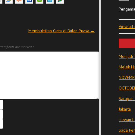
Pengama
View all
Membuktikan Cinta di Bulan Puasa
→
red fields are marked
*
Menjadi 
Melek Hu
NOVEMBE
OCTOBER
Sarapan 
Jakarta
Hewan La
pada Pe