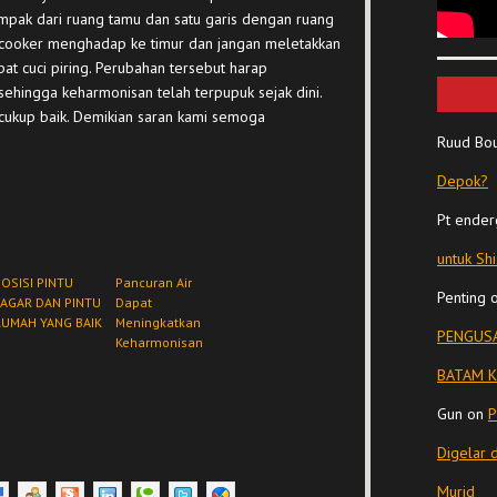
mpak dari ruang tamu dan satu garis dengan ruang
ce cooker menghadap ke timur dan jangan meletakkan
 cuci piring. Perubahan tersebut harap
sehingga keharmonisan telah terpupuk sejak dini.
h cukup baik. Demikian saran kami semoga
Ruud Bo
Depok?
Pt ender
untuk Sh
OSISI PINTU
Pancuran Air
Penting
PAGAR DAN PINTU
Dapat
RUMAH YANG BAIK
Meningkatkan
PENGUSA
Keharmonisan
BATAM K
Gun
on
P
Digelar 
Murid