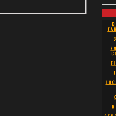
B
TA
E
C
F
LOC
R