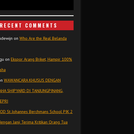
RECENT COMMENTS
udewijn
on
Who Are the Real Belanda
gu
on
Ekspor Arang Briket, Hampir 100%
isha
on
WAWANCARA KHUSUS DENGAN
HA SHIPYARD DI TANJUNGPINANG,
EPRI
OD St Johannes Berchmans School PIK 2
dengan Janji Terima Kritikan Orang Tua