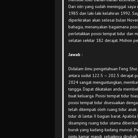
Dari istri yang sudah meninggal say
1985 dan laki-laki kelahiran 1992. 
diperkirakan akan selesai bulan Nov
bahagia, menanyakan bagaimana posi
perletakkan posisi tempat tidur dan
selatan sekitar 182 derajat. Mohon pen
Jawab :
Didalam ilmu pengetahuan Feng Shui
antara sudut 122.5 — 202.5 derajat 
2024 sangat menguntungkan, membaw
tangga. Dapat dikatakan anda membel
buat keluarga. Posisi tempat tidur b
posisi tempat tidur disesuaikan dengan
telah ditempati oleh ruang tidur anak
tidur di lantai II bagian barat. Apabi
disamping ruang tidur utama diberikan 
buruk yang kadang-kadang muncul. Pi
pintu kamar mandi, sebaiknya dirubah 