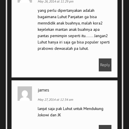
May 26, 2014 at 11:29 pm
yang perlu dipertanyakan adalah
bagaimana Luhut Panjaitan ga bisa
menndidik anak buahnya, malah kora2
kejelekan mantan anak buahnya apa
pantas pemimpin seperti itu……. Jangan2
Luhut hanya iri saja ga bisa populer sperti
prabowo dewasalah pa luhut.
Reply
james
May 27, 2014 at 12:34 am
lanjut saja pak Luhut untuk Mendukung
Jokowi dan JK