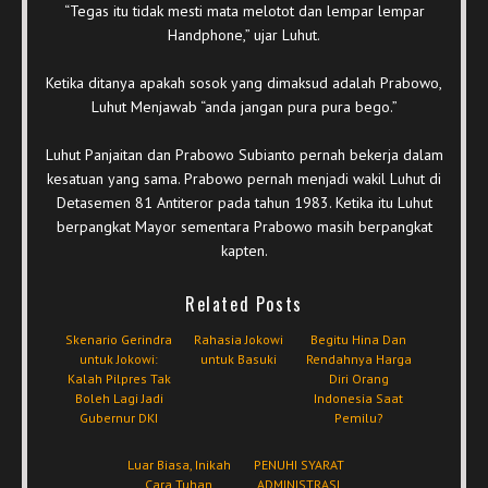
“Tegas itu tidak mesti mata melotot dan lempar lempar
Handphone,” ujar Luhut.
Ketika ditanya apakah sosok yang dimaksud adalah Prabowo,
Luhut Menjawab “anda jangan pura pura bego.”
Luhut Panjaitan dan Prabowo Subianto pernah bekerja dalam
kesatuan yang sama. Prabowo pernah menjadi wakil Luhut di
Detasemen 81 Antiteror pada tahun 1983. Ketika itu Luhut
berpangkat Mayor sementara Prabowo masih berpangkat
kapten.
Related Posts
Skenario Gerindra
Rahasia Jokowi
Begitu Hina Dan
untuk Jokowi:
untuk Basuki
Rendahnya Harga
Kalah Pilpres Tak
Diri Orang
Boleh Lagi Jadi
Indonesia Saat
Gubernur DKI
Pemilu?
Luar Biasa, Inikah
PENUHI SYARAT
Cara Tuhan
ADMINISTRASI