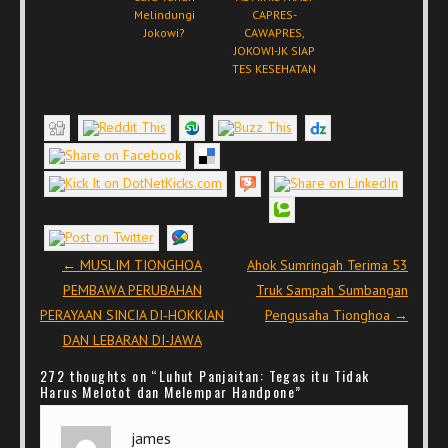
Melindungi
CAPRES-
Jokowi?
CAWAPRES,
JOKOWI-JK SIAP
TES KESEHATAN
Post navigation
←
MUSLIM TIONGHOA
Ahok Sumringah Terima 53
PEMBAWA PERUBAHAN
Truk Sampah Sumbangan
PERAYAAN SINCIA DI-HOKKIAN
Pengusaha Tionghoa
→
DAN LEBARAN DI-JAWA
272 thoughts on “
Luhut Panjaitan: Tegas itu Tidak
Harus Melotot dan Melempar Handpone
”
james