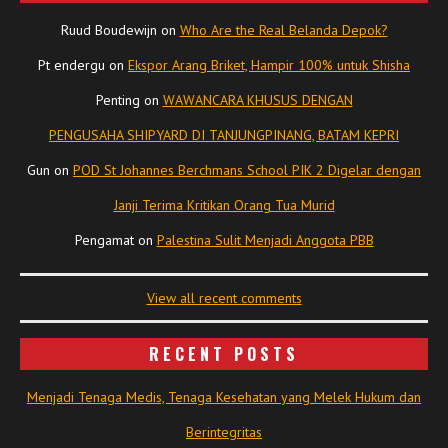
Ruud Boudewijn
on
Who Are the Real Belanda Depok?
Pt endergu
on
Ekspor Arang Briket, Hampir 100% untuk Shisha
Penting
on
WAWANCARA KHUSUS DENGAN
PENGUSAHA SHIPYARD DI TANJUNGPINANG, BATAM KEPRI
Gun
on
POD St Johannes Berchmans School PIK 2 Digelar dengan
Janji Terima Kritikan Orang Tua Murid
Pengamat
on
Palestina Sulit Menjadi Anggota PBB
View all recent comments
RECENT POSTS
Menjadi Tenaga Medis, Tenaga Kesehatan yang Melek Hukum dan
Berintegritas