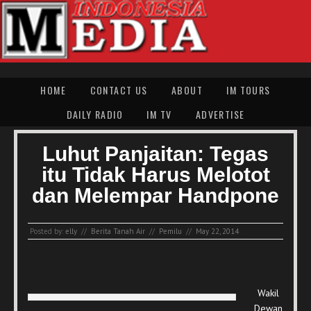
HOME
CONTACT US
ABOUT
IM TOURS
DAILY RADIO
IM TV
ADVERTISE
Luhut Panjaitan: Tegas
itu Tidak Harus Melotot
dan Melempar Handpone
Posted by:
elly
//
Berita Tanah Air
//
Pemilu
//
May 22, 2014
Wakil
Dewan