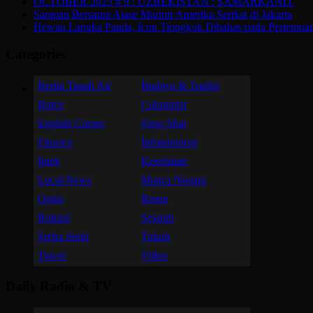
OCTOBER 2025 # 9 : UZBEKISTAN : SAMARKAND.
Sarapan Bersama Atase Marinir Amerika Serikat di Jakarta
Hewan Langka Panda, Icon Tiongkok Dibahas pada Pertemu
Categories
Berita Tanah Air
Budaya & Tradisi
Butce
Columnist
English Corner
Feng Shui
Finance
Infotainment
Iptek
Kesehatan
Local News
Manca Negara
Opini
Resep
Rohani
Sejarah
Serba Serbi
Tokoh
Travel
Video
Daily Radio & TV