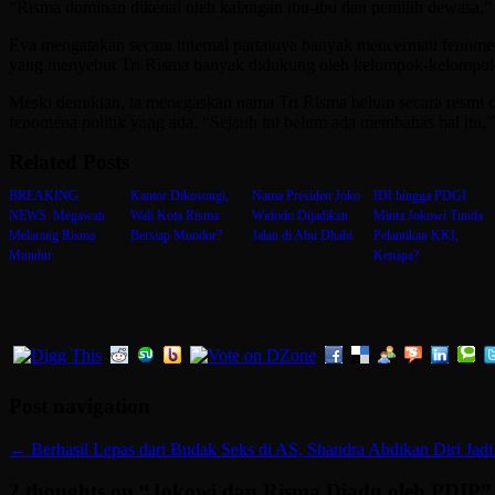
“Risma dominan dikenal oleh kalangan ibu-ibu dan pemilih dewasa,” 
Eva mengatakan secara internal partainya banyak mencermati fenome
yang menyebut Tri Risma banyak didukung oleh kelompok-kelompok Is
Meski demikian, ia menegaskan nama Tri Risma belum secara resmi
fenomena politik yang ada. “Sejauh ini belum ada membahas hal itu,” 
Related Posts
BREAKING
Kantor Dikosongi,
Nama Presiden Joko
IDI hingga PDGI
NEWS: Megawati
Wali Kota Risma
Widodo Dijadikan
Minta Jokowi Tunda
Melarang Risma
Bersiap Mundur?
Jalan di Abu Dhabi
Pelantikan KKI,
Mundur
Kenapa?
Post navigation
←
Berhasil Lepas dari Budak Seks di AS, Shandra Abdikan Diri Jadi
2 thoughts on “
Jokowi dan Risma Diadu oleh PDIP
”