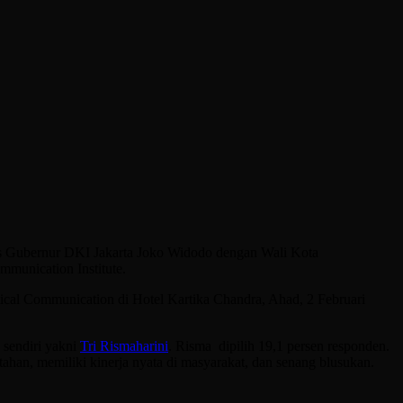
as Gubernur DKI Jakarta Joko Widodo dengan Wali Kota
mmunication Institute.
tical Communication di Hotel Kartika Chandra, Ahad, 2 Februari
 sendiri yakni
Tri Rismaharini
. Risma dipilih 19,1 persen responden.
ahan, memiliki kinerja nyata di masyarakat, dan senang blusukan.