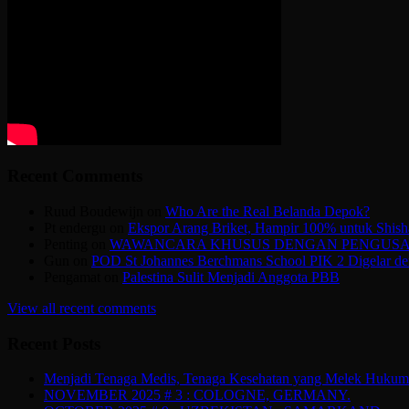
Recent Comments
Ruud Boudewijn
on
Who Are the Real Belanda Depok?
Pt endergu
on
Ekspor Arang Briket, Hampir 100% untuk Shish
Penting
on
WAWANCARA KHUSUS DENGAN PENGUSAHA
Gun
on
POD St Johannes Berchmans School PIK 2 Digelar den
Pengamat
on
Palestina Sulit Menjadi Anggota PBB
View all recent comments
Recent Posts
Menjadi Tenaga Medis, Tenaga Kesehatan yang Melek Hukum d
NOVEMBER 2025 # 3 : COLOGNE, GERMANY.