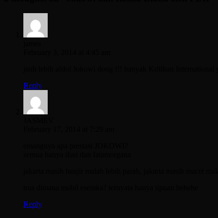
james
February 3, 2014 at 4:45 am
jauh lebih afdol Jokowi dong !!! banyak Kritikan Internationa
Reply
JASMEV
February 17, 2014 at 7:29 am
emangnya apa prestasi JOKOWI?
semua hanya ilusi dan fatamorgana
jakarta masih banjir malah lebih parah, jakarta masih macet mal
trus dimana mobil esemka? ternyata hanya tipuan hehehe
Reply