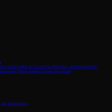
a
 SHIPYARD DI TANJUNGPINANG, BATAM KEPRI
gan Janji Terima Kritikan Orang Tua Murid
an Berintegritas