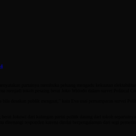
14
menyatakan partainya membuka peluang mengadu kekuatan elektabilit
sma menjadi tokoh pesaing berat Joko Widodo dalam survei Political Co
 bila desakan publik menguat,” kata Eva usai pemamparan survei Poli
erat Jokowi dari kalangan partai politik datang dari tokoh separtainya
a disenangi responden karena dinilai berpengalaman dari segi pemerint