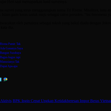
ujar Heri saat memaparkan hasil surveinya.
na survei yang terus menggaungkan nama Tri Risma. Misalnya, kata an
lam garis keras untuk maju sebagai calon presiden. “Ini fenomena yan
 diwacakan oleh partainya sebagai tokoh yang bakal diadu dengan J
kata dia.
Risma Pamit: Tak
Ada Gunanya Saya
Bangun Surabaya
Bagus-bagus tapi
Manusianya Tak
Dapat Apa-apa
 Aktivis
BPK Ingin Cepat Ungkap Ketidakberesan Impor Beras Vietn