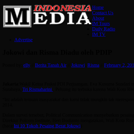
Home
Contact Us
About
IM Tours
Daily Radio
IM TV
Advertise
Jokowi dan Risma Diadu oleh PDIP
Posted by:
elly
//
Berita Tanah Air
//
Jokowi
,
Risma
//
February 2, 20
Jakarta
:Wakil Ketua Fraksi PDI Perjuangan, Eva Kusuma Sundari 
Surabaya,
Tri Rismaharini
. Peluang itu terbuka karena Wali Kota Ri
“Ini adalah temuan masyarakat dan kami tidak mungkin tak merespons
2014.
Dalam survei tersebut, Political Communication menyebutkan pesaing b
Direktur Polcom Institute, Heri Budianto mengatakan, Wali Kota Rism
(baca:
Ini 10 Tokoh Pesaing Berat Jokowi
)