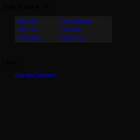
Daily Radio & TV
BBC Pagi
VOA Executive
BBC Hari
VOA Pagi
BBC Malam
VOA Petang
Links
Cina atau Tionghoa?