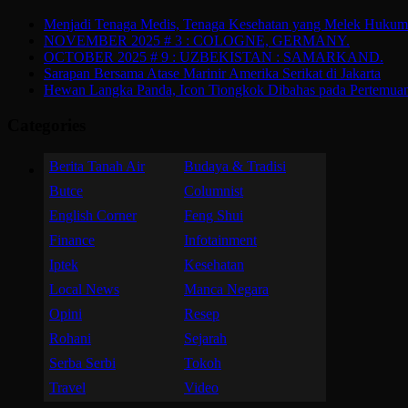
Menjadi Tenaga Medis, Tenaga Kesehatan yang Melek Hukum d
NOVEMBER 2025 # 3 : COLOGNE, GERMANY.
OCTOBER 2025 # 9 : UZBEKISTAN : SAMARKAND.
Sarapan Bersama Atase Marinir Amerika Serikat di Jakarta
Hewan Langka Panda, Icon Tiongkok Dibahas pada Pertemu
Categories
Berita Tanah Air
Budaya & Tradisi
Butce
Columnist
English Corner
Feng Shui
Finance
Infotainment
Iptek
Kesehatan
Local News
Manca Negara
Opini
Resep
Rohani
Sejarah
Serba Serbi
Tokoh
Travel
Video