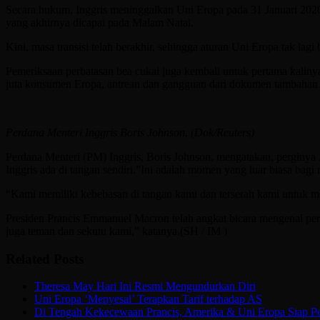
Secara hukum, Inggris meninggalkan Uni Eropa pada 31 Januari 2020
yang akhirnya dicapai pada Malam Natal.
Kini, masa transisi telah berakhir, sehingga aturan Uni Eropa tak lagi
Pemeriksaan perbatasan bea cukai juga kembali untuk pertama kali
juta konsumen Eropa, antrean dan gangguan dari dokumen tambahan d
Perdana Menteri Inggris Boris Johnson. (Dok/Reuters)
Perdana Menteri (PM) Inggris, Boris Johnson, mengatakan, perginya
Inggris ada di tangan sendiri.”Ini adalah momen yang luar biasa bag
“Kami memiliki kebebasan di tangan kami dan terserah kami untuk 
Presiden Prancis Emmanuel Macron telah angkat bicara mengenai perg
juga teman dan sekutu kami,” katanya.(SH / IM )
Related Posts
Theresa May Hari Ini Resmi Mengundurkan Diri
Uni Eropa ‘Menyesal’ Terapkan Tarif terhadap AS
Di Tengah Kekecewaan Prancis, Amerika & Uni Eropa Siap P