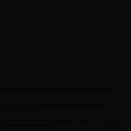
esmi berpisah dari Uni Eropa. Perpisahan itu ditandai dengan
akhirnya menjadi nyata saat jarum jam Big Ben di London
rendum Brexit 2016.
 Perang Dunia II. Kesepakatan perdagangan Inggris-UE yang berbeda
 UE dan jaringan aturannya.