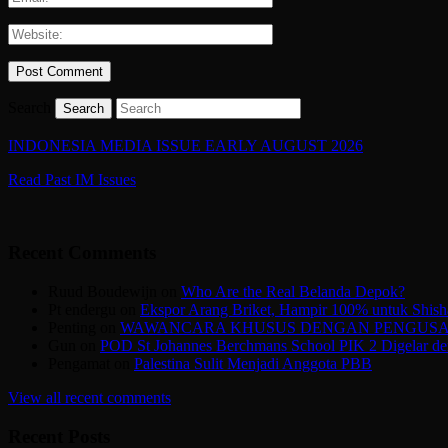
Search
INDONESIA MEDIA ISSUE EARLY AUGUST 2026
Read Past IM Issues
Recent Comments
Ruud Boudewijn
on
Who Are the Real Belanda Depok?
Pt endergu
on
Ekspor Arang Briket, Hampir 100% untuk Shish
Penting
on
WAWANCARA KHUSUS DENGAN PENGUSAHA
Gun
on
POD St Johannes Berchmans School PIK 2 Digelar den
Pengamat
on
Palestina Sulit Menjadi Anggota PBB
View all recent comments
Recent Posts