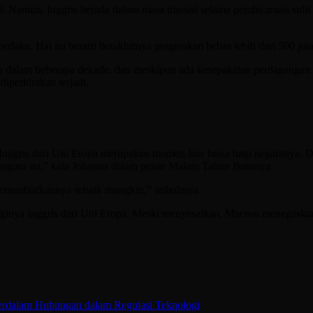
. Namun, Inggris berada dalam masa transisi selama pembicaraan suli
 berlaku. Hal ini berarti berakhirnya pergerakan bebas lebih dari 500 ju
nya dalam beberapa dekade, dan meskipun ada kesepakatan perdaganga
iperkirakan terjadi.
 Inggris dari Uni Eropa merupakan momen luar biasa bagi negaranya. 
i negara ini,” kata Johnson dalam pesan Malam Tahun Barunya.
memanfaatkannya sebaik mungkin,” imbuhnya.
inya Inggris dari Uni Eropa. Meski menyesalkan, Macron menegaskan In
erdalam Hubungan dalam Regulasi Teknologi