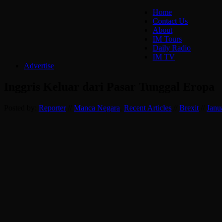
Home
Contact Us
About
IM Tours
Daily Radio
IM TV
Advertise
Inggris Keluar dari Pasar Tunggal Eropa
Posted by:
Reporter
//
Manca Negara
,
Recent Articles
//
Brexit
//
Janu