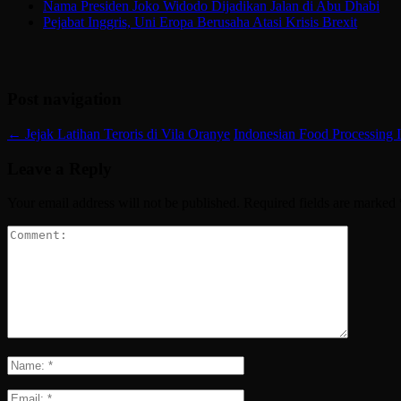
Nama Presiden Joko Widodo Dijadikan Jalan di Abu Dhabi
Pejabat Inggris, Uni Eropa Berusaha Atasi Krisis Brexit
Post navigation
←
Jejak Latihan Teroris di Vila Oranye
Indonesian Food Processing In
Leave a Reply
Your email address will not be published.
Required fields are marked