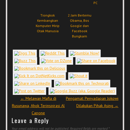
PC
Tiongkok
2 Jam Bertemu
Kembangkan
Obama, Bos
Komputer Mirip
Google dan
Otak Manusia
Facebook
Bungkam
Post navigation
←
Melawan Mafia di
Pengamat: Penyadapan Jokowi
Rusunawa, Ahok Terinspirasi Al
Dilakukan Pihak Asing
→
Capone
Leave a Reply
Your email address will not be published.
Required fields are marked
*