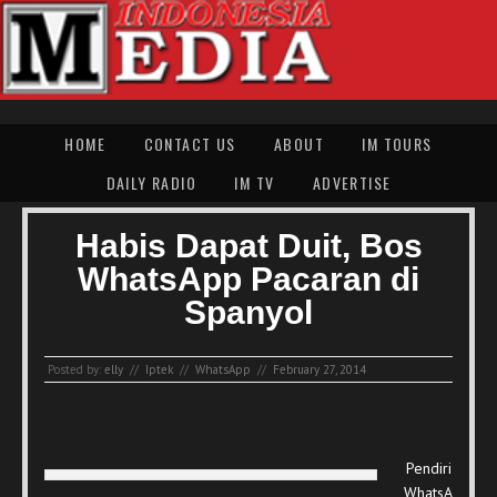
HOME
CONTACT US
ABOUT
IM TOURS
DAILY RADIO
IM TV
ADVERTISE
Habis Dapat Duit, Bos
WhatsApp Pacaran di
Spanyol
Posted by:
elly
//
Iptek
//
WhatsApp
//
February 27, 2014
Pendiri
WhatsA