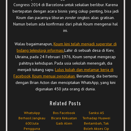
Congress 2014 di Barcelona untuk sekalian berlibur. Karena
bertepatan dengan acara bisnis yang cukup penting, bisa jadi
Koum dan pacarnya liburan
zonder
ongkos alias gratisan.
Namun belum ada konfirmasi dari pihak Koum mengenai hal
ini.
Walau bagaimanapun,
Koum kini telah menjadi superstar di
bidang teknologi informasi.
Lahir di sebuah desa di Kiev,
Ukraina, pada 24 Februari 1976, Koum sempat mengecap
pahitnya kehidupan. Pada usia sekolah menengah, dia
menjadi tukang sapu.
Lulus kuliah dan melamar kerja di
Facebook, Koum menuai penolakan.
Beruntung, dia bertemu
dengan Brian Acton dan menciptakan WhatsApp, yang kini
digunakan 450 juta orang di dunia.
Related Posts
WhatsApp
Bos Facebook
Sanksi AS
Berhasil Jangkau
Bicara Kekuatan
Terhadap Huawei
600 Juta
Gaib Alien
Bertambah, Tak
Pengguna
Boleh Akses Cip