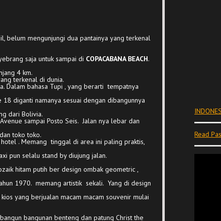
sil, belum mengunjungi dua pantainya yang terkenal
nyebrang saja untuk sampai di
COPACABANA BEACH
.
anjang 4 km.
ang terkenal di dunia.
 Dalam bahasa Tupi , yang berarti tempatnya
e 18 diganti namanya sesuai dengan dibangunnya
INDONES
g dari Bolivia.
el Avenue sampai Posto Seis. Jalan nya lebar dan
Read Pas
dan toko toko.
 hotel . Memang tinggal di area ini paling praktis,
xi pun selalu stand by diujung jalan.
zaik hitam putih ber design ombak geometric ,
tahun 1970. memang artistik sekali. Yang di design
 kios yang berjualan macam macam souvenir mulai
embangun bangunan benteng dan patung Christ the