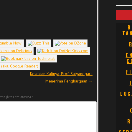
B
TA
E
C
F
Kesekian Kalinya, Prof. Satyanegara
Menerima Penghargaan
→
LOC
red fields are marked
*
R