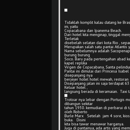
Tidaklah komplit kalau datang ke Bra
ini, yaitu
Copacabana dan Ipanema Beach.
Dari hotel kita menginap, tinggal me
Terletak
disebelah selatan dari kota Rio , sep
Merupakan salah satu pantai Atlantis y
Nama sebelumnya adalah Sacopenapa.
burung burung
Soco. Baru pada pertengahan abad k
kapel replika
Virgen de Copacabana, Santa pelindun
Pantai ini dimulai dari Princesa Isab
disepanjang nya
berjejer hotel hotel mewah, restoran 
Disepanjang jalan ini saja terdapat 63
Keluar hotel ,
langsung berada di keramaian. Taxi ta
Trotoar nya lebar dengan Portugis mo
dibangun sekitar
tahun 1930. kemudian di perbarui di 
oleh Roberto
Burle Marx Setelah jam 4 sore, kios
buka. Disini
kita bisa tawar menawar harganya.
Juga di pantainya, ada artis yang m