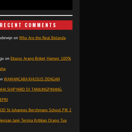
RECENT COMMENTS
udewijn
on
Who Are the Real Belanda
gu
on
Ekspor Arang Briket, Hampir 100%
isha
on
WAWANCARA KHUSUS DENGAN
HA SHIPYARD DI TANJUNGPINANG,
EPRI
OD St Johannes Berchmans School PIK 2
dengan Janji Terima Kritikan Orang Tua