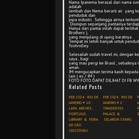
Nama Ipanema berasal dari nama sunga
adalah
lembah dan Nema berarti air yang k
penduduk dan
pipa industri. Sehingga airnya terkont
Disinipun sepanjang pantainya terda
Hanya dari pantai inilah dapat terlih
Brothers ),
yang menjulang di ujung baratnya.
Tempat ini lebih banyak untuk pendudu
footvolley.
.
Selesailah sudah travel ini, dengan 
saya , bagi
yang mau pergi ke Brasil , sebaiknya 
aman.
IM mengucapkan terima kasih kepada
lain ( es / IM )
FOTO FOTO DAPAT DILIHAT DI FB 
Related Posts
FEB 2024 : RIO DE
FEB 2024 : RIO DE
F
JANEIRO # 10 :
JANEIRO # 2 :
J
LAPA ARCHES ,
TIRADENTES
PORTUGIS
PALACE &
LIBRARY & FEIRA
SELARON STAIRS.
DE SÃO
CRISTÓVÃO.