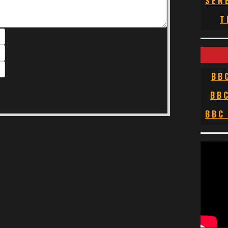
SER
T
BB
BB
BBC