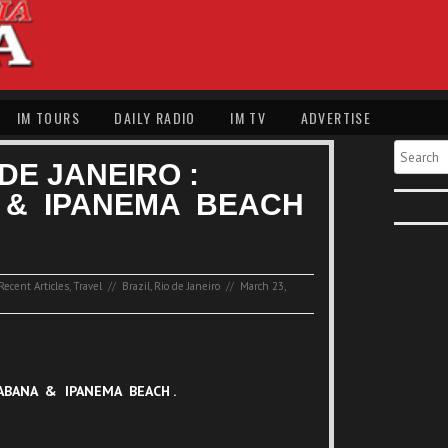
IM TOURS
DAILY RADIO
IM TV
ADVERTISE
Search
 DE JANEIRO :
& IPANEMA BEACH
Recent Articles
,
Travel
//
Brazil
,
Rio de Janeiro
//
March 23,
ABA
NA & IPANEMA BEACH .