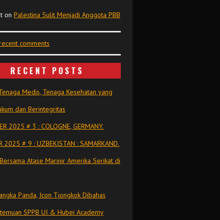
t
on
Palestina Sulit Menjadi Anggota PBB
 recent comments
RECENT POSTS
Tenaga Medis, Tenaga Kesehatan yang
kum dan Berintegritas
R 2025 # 3 : COLOGNE, GERMANY.
 2025 # 9 : UZBEKISTAN : SAMARKAND.
Bersama Atase Marinir Amerika Serikat di
ngka Panda, Icon Tiongkok Dibahas
rtemuan SPPB UI & Hubei Academy