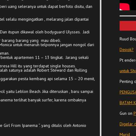
eri uang seleranya untuk dapat berfoto disitu, dan
el selalu mengingatkan , melarang jalan dipantai
i. Dan itupun dikawal oleh bodyguard Ulysses. Jadi
Ruud Bo
 barang barang yang mau dibeli.
 Monica untuk menaruh telponnya jangan nongol dari
Depok?
 aman.
entuk apartemen 11 – 13 tingkat. Jarang sekali
Pt ender
resa Hill itu yang terdapat single houses.
 salah satunya adalah Robert Steward dan Rolling
untuk Sh
enggarakan pesta kembang api selama 15 – 20 menit,
Penting
l yaitu Leblon Beach. Jika diteruskan , baru sampai
PENGUSA
anema terlihat banyak surfer, karena ombaknya
BATAM K
Gun
on
P
Digelar 
 Girl From Ipanema “. yang ditulis oleh Antonio
Murid