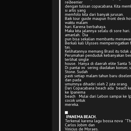
redeemer
dengan tulisan copacabana. Kita memb
si artis yang
memfoto kita dari banyak jurusan.
Baik tour guide maupun front desk hot
waktu malam
hari. Karena berbahaya.
Maka kita jalannya selalu di sore har
amanlah. Dia
pun bisa sekalian membantu menawar
Berkali kali Ulysses memperingatkan
tas.
Kelihatannya memang Brasil itu tidak
Perumahan penduduk kebanyakan berb
terlihat single
house. Hanya di daerah elite Santa Te
Di pantai ini sering diadakan konser,
Stone. Sudah
pasti setiap malam tahun baru disel
dan pada
umumnya dihadiri oleh 2 juta orang.
Dari Copacabana beach ada beach keci
ke Ipanema
beach Mulai dari Lebon sampai ke Ip
cocok untuk
mereka.
IPANEMA BEACH.
Terkenal karena lagu bossa nova “The
Carlos Jobim dan
Vinicius de Moraes.