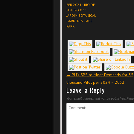
FEB 2024 : RIO DE
JANEIRO # 5:
JARDIM BOTANICAL
GARDEN & LAGE
PARK
Post navigation
←
PU’s SPS to Meet Demands for 35
thousand Pilot per 2024 – 2032
Leave a Reply
Your email address will not be published.
Requi