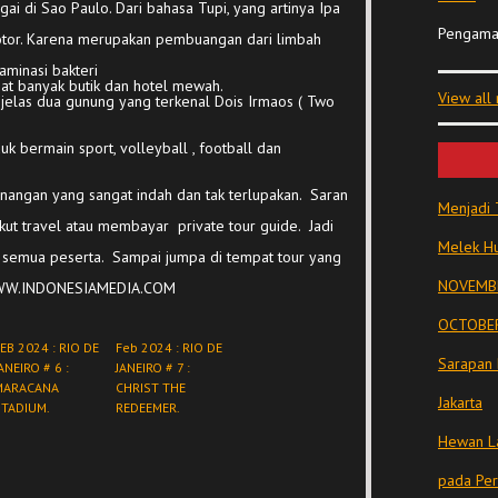
i di Sao Paulo. Dari bahasa Tupi, yang artinya Ipa
Pengama
otor. Karena merupakan pembuangan dari limbah
aminasi bakteri
pat banyak butik dan hotel mewah.
View all
at jelas dua gunung yang terkenal Dois Irmaos ( Two
k bermain sport, volleyball , football dan
kenangan yang sangat indah dan tak terlupakan. Saran
Menjadi 
ikut travel atau membayar private tour guide. Jadi
Melek Hu
 semua peserta. Sampai jumpa di tempat tour yang
NOVEMBE
WWW.INDONESIAMEDIA.COM
OCTOBER
EB 2024 : RIO DE
Feb 2024 : RIO DE
Sarapan 
ANEIRO # 6 :
JANEIRO # 7 :
MARACANA
CHRIST THE
Jakarta
STADIUM.
REDEEMER.
Hewan La
pada Pe