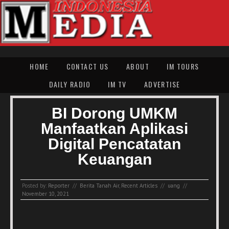
HOME
CONTACT US
ABOUT
IM TOURS
DAILY RADIO
IM TV
ADVERTISE
BI Dorong UMKM
Manfaatkan Aplikasi
Digital Pencatatan
Keuangan
Posted by:
Reporter
//
Berita Tanah Air
,
Recent Articles
//
uang
//
November 10, 2021