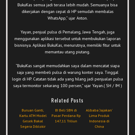
BukuKas semua jadi terasa lebih mudah. Semuanya bisa
dikerjakan dengan cepat di HP semudah membalas
WhatsApp,” ujar Anton.
Yayan, penjual pulsa di Pemalang, Jawa Tengah, juga
menggunakan aplikasi tersebut untuk membukukan laporan
bisnisnya. Aplikasi BukuKas, menurutnya, memiliki fitur untuk
memantau utang piutang.
“BukuKas sangat memudahkan saya dalam mencatat siapa
saja yang membeli pulsa di warung konter saya. Tinggal
login di HP. Catatan tidak ada yang hilang jadi penjualan pulsa
saya termonitor sekarang 100 persen,” ujar Yayan.( SH / IM )
Related Posts
Buruan Ganti,
BI Beli SBN di
Alibaba ‘Jajakan’
Kartu ATM Model
Pasar Perdana Rp
Lima Produk
Gesek Bakal
147,11 Triliun
Indonesia di
Segera Diblokir
China