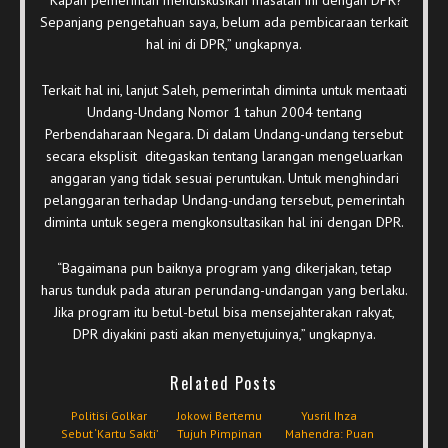
Sepanjang pengetahuan saya, belum ada pembicaraan terkait
hal ini di DPR,” ungkapnya.
Terkait hal ini, lanjut Saleh, pemerintah diminta untuk mentaati
Undang-Undang Nomor 1 tahun 2004 tentang
Perbendaharaan Negara. Di dalam Undang-undang tersebut
secara eksplisit ditegaskan tentang larangan mengeluarkan
anggaran yang tidak sesuai peruntukan. Untuk menghindari
pelanggaran terhadap Undang-undang tersebut, pemerintah
diminta untuk segera mengkonsultasikan hal ini dengan DPR.
“Bagaimana pun baiknya program yang dikerjakan, tetap
harus tunduk pada aturan perundang-undangan yang berlaku.
Jika program itu betul-betul bisa mensejahterakan rakyat,
DPR diyakini pasti akan menyetujuinya,” ungkapnya.
Related Posts
Politisi Golkar
Jokowi Bertemu
Yusril Ihza
Sebut ‘Kartu Sakti’
Tujuh Pimpinan
Mahendra: Puan