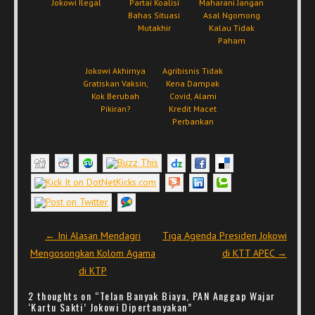
Jokowi Ilegal
Partai Koalisi
Maharani Jangan
Bahas Situasi
Asal Ngomong
Mutakhir
Kalau Tidak
Paham
Jokowi Akhirnya
Agribisnis Tidak
Gratiskan Vaksin,
Kena Dampak
Kok Berubah
Covid, Alami
Pikiran?
Kredit Macet
Perbankan
Post navigation
←
Ini Alasan Mendagri
Tiga Agenda Presiden Jokowi
Mengosongkan Kolom Agama
di KTT APEC
→
di KTP
2 thoughts on “
Telan Banyak Biaya, PAN Anggap Wajar
‘Kartu Sakti’ Jokowi Dipertanyakan
”