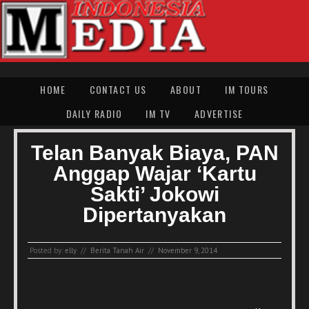
HOME
CONTACT US
ABOUT
IM TOURS
DAILY RADIO
IM TV
ADVERTISE
Telan Banyak Biaya, PAN
Anggap Wajar ‘Kartu
Sakti’ Jokowi
Dipertanyakan
Posted by:
elly
//
Berita Tanah Air
//
November 9, 2014