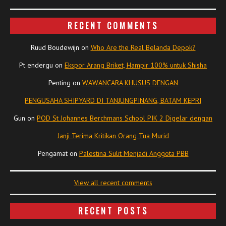
RECENT COMMENTS
Ruud Boudewijn
on
Who Are the Real Belanda Depok?
Pt endergu
on
Ekspor Arang Briket, Hampir 100% untuk Shisha
Penting
on
WAWANCARA KHUSUS DENGAN
PENGUSAHA SHIPYARD DI TANJUNGPINANG, BATAM KEPRI
Gun
on
POD St Johannes Berchmans School PIK 2 Digelar dengan
Janji Terima Kritikan Orang Tua Murid
Pengamat
on
Palestina Sulit Menjadi Anggota PBB
View all recent comments
RECENT POSTS