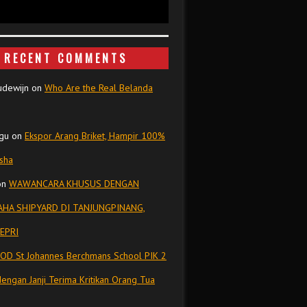
RECENT COMMENTS
udewijn
on
Who Are the Real Belanda
gu
on
Ekspor Arang Briket, Hampir 100%
isha
on
WAWANCARA KHUSUS DENGAN
HA SHIPYARD DI TANJUNGPINANG,
EPRI
OD St Johannes Berchmans School PIK 2
dengan Janji Terima Kritikan Orang Tua