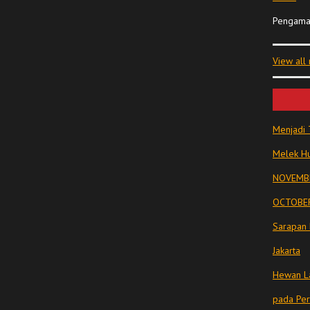
Pengama
View all
Menjadi 
Melek Hu
NOVEMBE
OCTOBER
Sarapan 
Jakarta
Hewan La
pada Pe