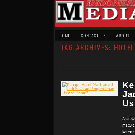
HOME
CONTACT US
ABOUT
TAG ARCHIVES:
HOTE
Ke
Ja
Us
Aksi S
MacDon
karena