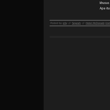
khusus
Apa it
Posted by:
elly
//
Sejarah
//
Hotel McDonald
,
Usm