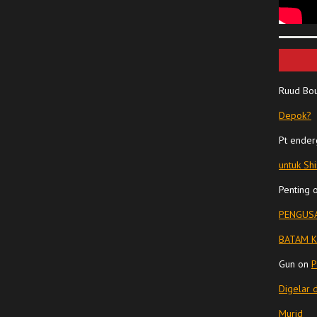
Ruud Bo
Depok?
Pt ender
untuk Sh
Penting
PENGUSA
BATAM K
Gun
on
P
Digelar 
Murid