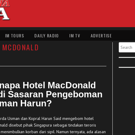
IM TOURS
DAILY RADIO
IM TV
ADVERTISE
L MCDONALD
Search
napa Hotel MacDonald
di Sasaran Pengeboman
man Harun?
erda Usman dan Kopral Harun Said mengebom hotel
ald disebut pihak Singapura sebagai tindakan teroris
 menimbulkan korban dari sipil. Namun ternyata, ada alasan