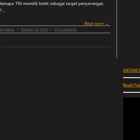
 kenapa TNI memilih hotel sebagai target penyerangan.
u?…
Read more →
an Harun
//
February 12, 2014
//
276 Comments
INDONES
Read Pas