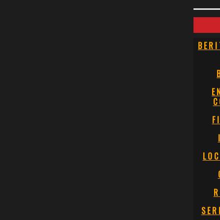
BERI
E
C
F
LOC
R
SER