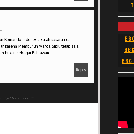
T
am
BB
an Komando Indonesia salah sasaran dan
ar karena Membunuh Warga Sipil, tetap saja
BB
uh bukan sebagai Pahlawan
BBC
Reply
red fields are marked
*