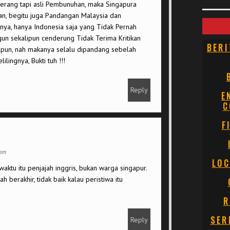
erang tapi asli Pembunuhan, maka Singapura
an, begitu juga Pandangan Malaysia dan
ya, hanya Indonesia saja yang Tidak Pernah
un sekalipun cenderung Tidak Terima Kritikan
BERI
apun, nah makanya selalu dipandang sebelah
lingnya, Bukti tuh !!!
Reply
E
C
F
 pm
LOC
aktu itu penjajah inggris, bukan warga singapur.
 berakhir, tidak baik kalau peristiwa itu
R
SER
Reply