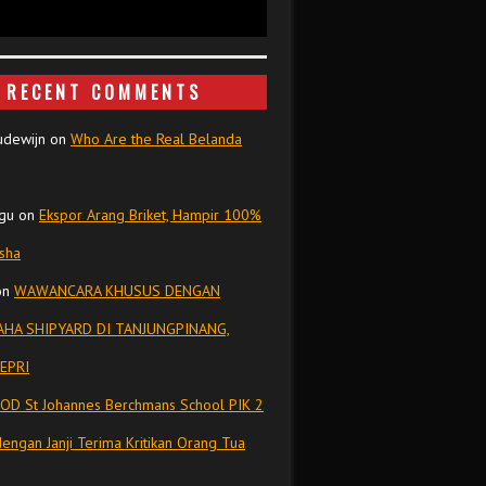
RECENT COMMENTS
udewijn
on
Who Are the Real Belanda
gu
on
Ekspor Arang Briket, Hampir 100%
isha
on
WAWANCARA KHUSUS DENGAN
HA SHIPYARD DI TANJUNGPINANG,
EPRI
OD St Johannes Berchmans School PIK 2
dengan Janji Terima Kritikan Orang Tua