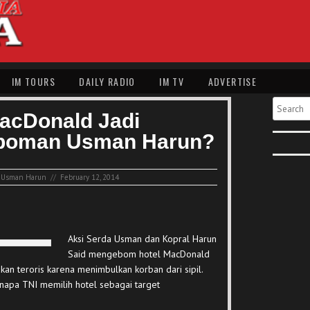
IM TOURS
DAILY RADIO
IM TV
ADVERTISE
Search
acDonald Jadi
boman Usman Harun?
,
Usman Harun
//
February 12, 2014
Aksi Serda Usman dan Kopral Harun
Said mengebom hotel MacDonald
kan teroris karena menimbulkan korban dari sipil.
napa TNI memilih hotel sebagai target