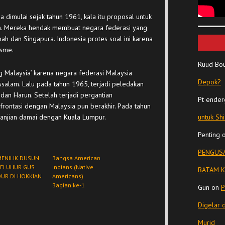
 dimulai sejak tahun 1961, kala itu proposal untuk
. Mereka hendak membuat negara federasi yang
 dan Singapura. Indonesia protes soal ini karena
isme.
Ruud Bo
g Malaysia’ karena negara federasi Malaysia
Depok?
ssalam. Lalu pada tahun 1965, terjadi peledakan
an Harun. Setelah terjadi pergantian
Pt ender
rontasi dengan Malaysia pun berakhir. Pada tahun
anjian damai dengan Kuala Lumpur.
untuk Sh
Penting
PENGUSA
MENILIK DUSUN
Bangsa American
LELUHUR GUS
Indians (Native
BATAM K
DUR DI HOKKIAN
Americans)
Bagian ke-1
Gun
on
P
Digelar 
Murid