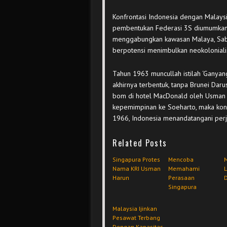
Konfrontasi Indonesia dengan Malaysia
pembentukan Federasi 3S diumumkan
menggabungkan kawasan Malaya, Sabah
berpotensi menimbulkan neokolonial
Tahun 1963 muncullah istilah ‘Ganyan
akhirnya terbentuk, tanpa Brunei Daru
bom di hotel MacDonald oleh Usman d
kepemimpinan ke Soeharto, maka konf
1966, Indonesia menandatangani perj
Related Posts
Singapura Protes
Mencoba
Nama KRI Usman
Memahami
Harun
Perasaan
Singapura
Malaysia Ijinkan
Pesawat Terbang
Dengan Kapasitas