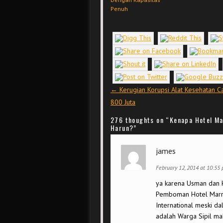
Penuh
Post navigation
←
Kerugian Korupsi Alat Kesehatan C
800 Juta
276 thoughts on “
Kenapa Hotel M
Harun?
”
james
February 12, 2014 at 10:55
ya karena Usman dan 
Pemboman Hotel Marri
International meski d
adalah Warga Sipil m