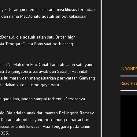
ony E Turangan memastikan ada misi khusus terhadap
t dan nama MacDonald adalah simbol kekuasaan
onald, dia adalah salah satu British high
Asia Tenggara,” kata Rony saat berbincang
.
ah TNI, Malcolm MacDonald adalah salah satu yang
INDONES
i 3S (Singapura, Sarawak dan Sabah). Hal inilah
a itu marah dan mengeluarkan pernyataan ‘Ganyang
Read Pas
tindakan kolonialisme gaya baru.
digagalkan, jangan sampai terbentuk,” tegasnya.
ld. Dia adalah anak dari mantan PM Inggris Ramsay
a adalah politisi yang bergabung di partai buruh.
issioner untuk kawasan Asia Tenggara pada tahun
1955.