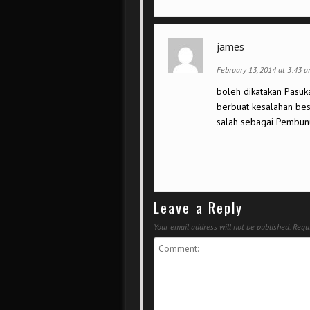
james
February 13, 2014 at 3:43 
boleh dikatakan Pasuk
berbuat kesalahan bes
salah sebagai Pembun
Leave a Reply
Your email address will not be published.
Requi