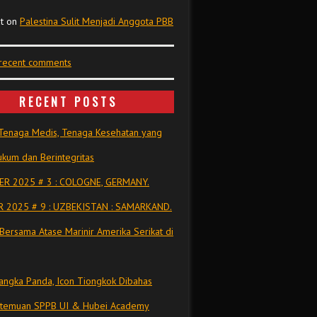
t
on
Palestina Sulit Menjadi Anggota PBB
 recent comments
RECENT POSTS
Tenaga Medis, Tenaga Kesehatan yang
kum dan Berintegritas
R 2025 # 3 : COLOGNE, GERMANY.
 2025 # 9 : UZBEKISTAN : SAMARKAND.
Bersama Atase Marinir Amerika Serikat di
ngka Panda, Icon Tiongkok Dibahas
rtemuan SPPB UI & Hubei Academy