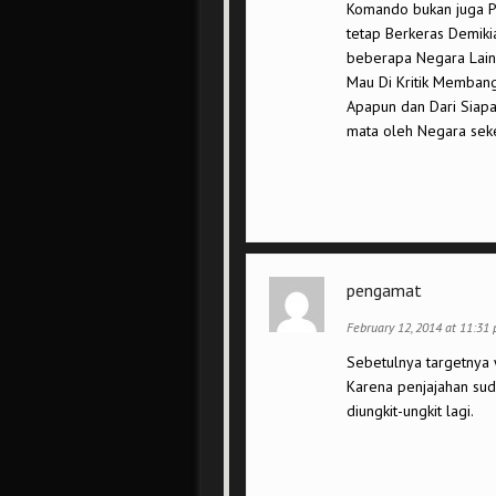
Komando bukan juga P
tetap Berkeras Demiki
beberapa Negara Lainn
Mau Di Kritik Membang
Apapun dan Dari Siap
mata oleh Negara sekeli
pengamat
February 12, 2014 at 11:31
Sebetulnya targetnya w
Karena penjajahan sudah
diungkit-ungkit lagi.