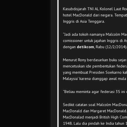
Kasubdisjarah TNI AL Kolonel Laut R
hotel MacDonald dari negara. Tempa
Inggris di Asia Tenggara.
“Jadi ada tokoh namanya Malcolm MacD
comissioner untuk jajahan Inggris di 
dengan
detikcom
, Rabu (12/2/2014)
Menurut Rony berdasarkan buku sejar
mencetuskan ide pembentukan federas
yang membuat Presiden Soekarno kal
Malaysia’ karena dianggap awal mula 
“Beliau meminta agar federasi 3S ini 
Sedikit catatan soal Malcolm MacDona
MacDonald dan Margaret MacDonald. Di
MacDonalad menjadi British High Com
1948. Lalu dia pindah ke India tahun 