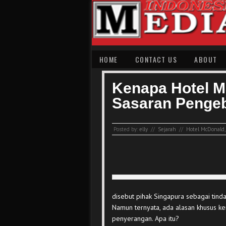
HOME
CONTACT US
ABOUT
Kenapa Hotel M
Sasaran Penge
Posted by:
elly
//
Sejarah
//
Hotel McDonald
disebut pihak Singapura sebagai tinda
Namun ternyata, ada alasan khusus ke
penyerangan. Apa itu?