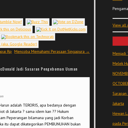
Pengama
View all
apai Rp
Mencoba Memahami Perasaan Singapura
→
Menjadi 
Melek Hu
acDonald Jadi Sasaran Pengeboman Usman
NOVEMBE
OCTOBER
Sarapan 
 pm
Jakarta
Harun adalah TERORIS, apa bedanya dengan
ot di Jakarta ? sama idem kan ?? Hukum
Hewan La
alam Peperangan bilamana yang jadi Korban
pada Pe
aka itu dapat dikategorikan PEMBUNUHAN bukan