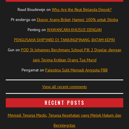
Ruud Boudewijn
on
Who Are the Real Belanda Depok?
Pt endergu
on
Ekspor Arang Briket, Hampir 100% untuk Shisha
Penting
on
WAWANCARA KHUSUS DENGAN
PENGUSAHA SHIPYARD DI TANJUNGPINANG, BATAM KEPRI
Gun
on
POD St Johannes Berchmans School PIK 2 Digelar dengan
Janji Terima Kritikan Orang Tua Murid
Pengamat
on
Palestina Sulit Menjadi Anggota PBB
View all recent comments
RECENT POSTS
Menjadi Tenaga Medis, Tenaga Kesehatan yang Melek Hukum dan
Berintegritas