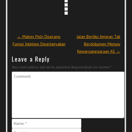
Post navigation
←
Mabes Polri Diserang,
Jalan Berliku Imigran Tak
Fungsi Intelijen Dipertanyakan
Berdokumen Menuju
Kewarganegaraan AS
→
Leave a Reply
Your email address will not be published.
Required fields are marked
*