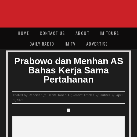
HOME
CONTACT US
ABOUT
IM TOURS
DAILY RADIO
IM TV
ADVERTISE
Prabowo dan Menhan AS
Bahas Kerja Sama
Pertahanan
Posted by:
Reporter
//
Berita Tanah Air
,
Recent Articles
//
militer
//
April
1, 2021