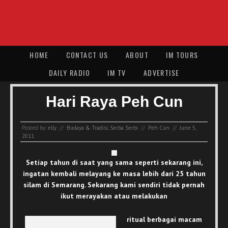
HOME
CONTACT US
ABOUT
IM TOURS
DAILY RADIO
IM TV
ADVERTISE
Hari Raya Peh Cun
Posted by:
elly
//
Budaya & Tradisi
,
Serba Serbi
//
Peh Cun
//
June 5,
2011
Setiap tahun di saat yang sama seperti sekarang ini,
ingatan kembali melayang ke masa lebih dari 25 tahun
silam di Semarang. Sekarang kami sendiri tidak pernah
ikut merayakan atau melakukan
ritual berbagai macam