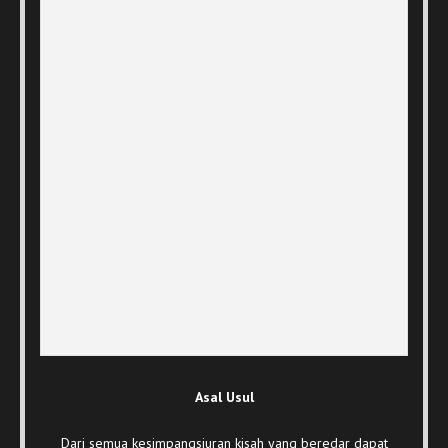
Asal Usul
Dari semua kesimpangsiuran kisah yang beredar dapat