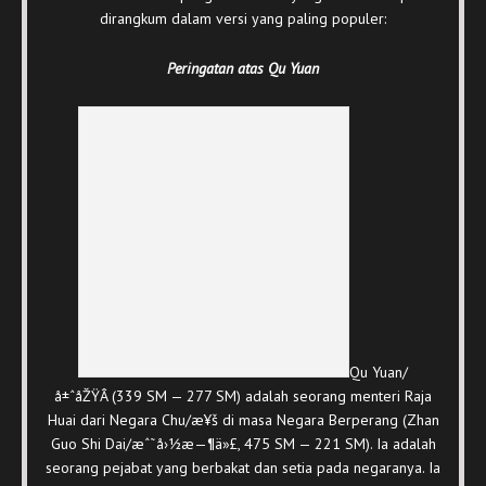
dirangkum dalam versi yang paling populer:
Peringatan atas Qu Yuan
Qu Yuan/
å±ˆåŽŸÂ (339 SM — 277 SM) adalah seorang menteri Raja
Huai dari Negara Chu/æ¥š di masa Negara Berperang (Zhan
Guo Shi Dai/æˆ˜å›½æ—¶ä»£, 475 SM — 221 SM). Ia adalah
seorang pejabat yang berbakat dan setia pada negaranya. Ia