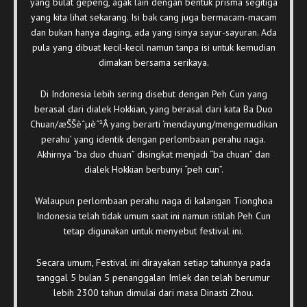
yang bulat gepeng, agak lain dengan bentuk prisma segitiga
yang kita lihat sekarang. Isi bak cang juga bermacam-macam
dan bukan hanya daging, ada yang isinya sayur-sayuran. Ada
pula yang dibuat kecil-kecil namun tanpa isi untuk kemudian
dimakan bersama serikaya.
Di Indonesia lebih sering disebut dengan Peh Cun yang
berasal dari dialek Hokkian, yang berasal dari kata Ba Duo
Chuan/æŠŠèˆµèˆ¹Â yang berarti ‘mendayung/mengemudikan
perahu’ yang identik dengan perlombaan perahu naga.
Akhirnya “ba duo chuan” disingkat menjadi “ba chuan” dan
dialek Hokkian berbunyi “peh cun”.
Walaupun perlombaan perahu naga di kalangan Tionghoa
Indonesia telah tidak umum saat ini namun istilah Peh Cun
tetap digunakan untuk menyebut festival ini.
Secara umum, Festival ini dirayakan setiap tahunnya pada
tanggal 5 bulan 5 penanggalan Imlek dan telah berumur
lebih 2300 tahun dimulai dari masa Dinasti Zhou.