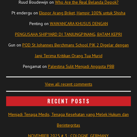
Ruud Boudewijn
on
Who Are the Real Belanda Depok?
Pt endergu
on
Ekspor Arang Briket, Hampir 100% untuk Shisha
Penting
on
WAWANCARA KHUSUS DENGAN
PENGUSAHA SHIPYARD DI TANJUNGPINANG, BATAM KEPRI
Gun
on
POD St Johannes Berchmans School PIK 2 Digelar dengan
Janji Terima Kritikan Orang Tua Murid
Pengamat
on
Palestina Sulit Menjadi Anggota PBB
View all recent comments
RECENT POSTS
Menjadi Tenaga Medis, Tenaga Kesehatan yang Melek Hukum dan
Berintegritas
NOVEMBER 2025 # 3 : COLOGNE, GERMANY.