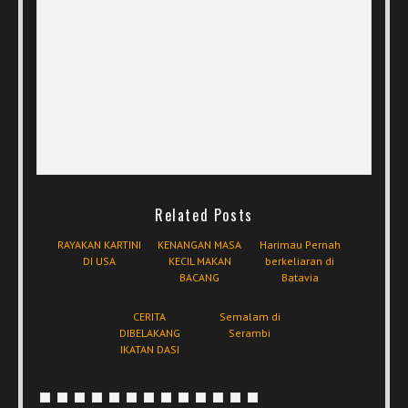
Related Posts
RAYAKAN KARTINI
KENANGAN MASA
Harimau Pernah
DI USA
KECIL MAKAN
berkeliaran di
BACANG
Batavia
CERITA
Semalam di
DIBELAKANG
Serambi
IKATAN DASI