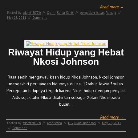
Read more →
Posted by:
tdomf_f077b
//
Opini
,
Serba Serbi
//
pergaulan bebas
,
Remaja
//
May 28, 2011
//
Comment
Riwayat Hidup yang Hebat
Nkosi Johnson
Rasa sedih mengawali kisah hidup Nkosi Johnson. Nkosi Johnson
mengakhiri perjuangan hidupnya di usai 12tahun lewat 3bulan
Percepatan hidupnya terjadi karena Nkosi hidup dengan penyakit
Aids sejak lahir. Nkosi dilahirkan sebagai Xolani Nkosi pada
bulan…
Read more →
Posted by:
tdomf_f077b
//
Americana
//
HIV
,
Nkosi Jphnson
//
May 28, 2011
//
Comment