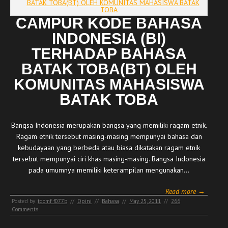
CAMPUR KODE BAHASA
INDONESIA (BI)
TERHADAP BAHASA
BATAK TOBA(BT) OLEH
KOMUNITAS MAHASISWA
BATAK TOBA
Bangsa Indonesia merupakan bangsa yang memiliki ragam etnik.
Ragam etnik tersebut masing-masing mempunyai bahasa dan
kebudayaan yang berbeda atau biasa dikatakan ragam etnik
tersebut mempunyai ciri khas masing-masing. Bangsa Indonesia
pada umumnya memiliki keterampilan mengunakan…
Read more →
Posted by:
tdomf_f077b
//
Opini
//
Bahasa
//
May 25, 2011
//
266
Comments