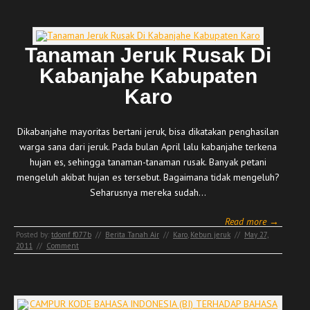
Tanaman Jeruk Rusak Di
Kabanjahe Kabupaten
Karo
Dikabanjahe mayoritas bertani jeruk, bisa dikatakan penghasilan
warga sana dari jeruk. Pada bulan April lalu kabanjahe terkena
hujan es, sehingga tanaman-tanaman rusak. Banyak petani
mengeluh akibat hujan es tersebut. Bagaimana tidak mengeluh?
Seharusnya mereka sudah…
Read more →
Posted by:
tdomf_f077b
//
Berita Tanah Air
//
Karo
,
Kebun jeruk
//
May 27,
2011
//
Comment