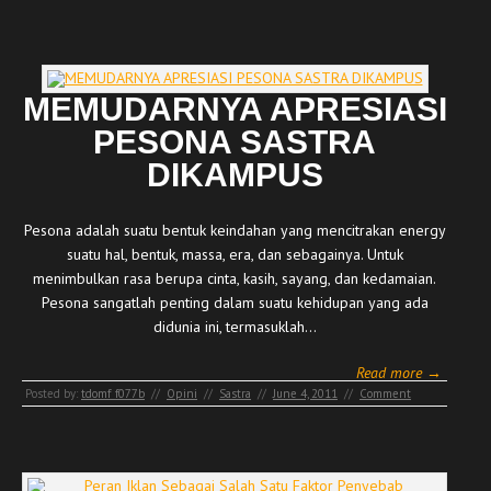
MEMUDARNYA APRESIASI
PESONA SASTRA
DIKAMPUS
Pesona adalah suatu bentuk keindahan yang mencitrakan energy
suatu hal, bentuk, massa, era, dan sebagainya. Untuk
menimbulkan rasa berupa cinta, kasih, sayang, dan kedamaian.
Pesona sangatlah penting dalam suatu kehidupan yang ada
didunia ini, termasuklah…
Read more →
Posted by:
tdomf_f077b
//
Opini
//
Sastra
//
June 4, 2011
//
Comment