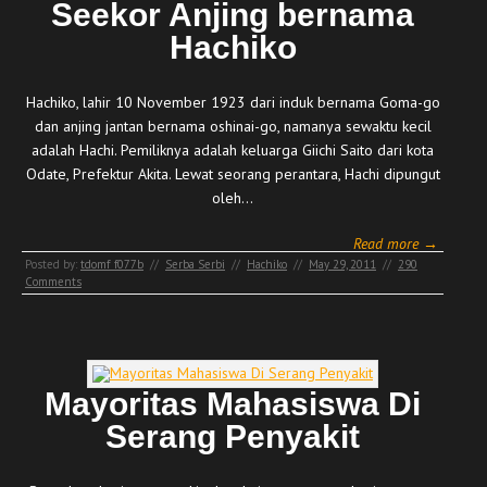
Seekor Anjing bernama
Hachiko
Hachiko, lahir 10 November 1923 dari induk bernama Goma-go
dan anjing jantan bernama oshinai-go, namanya sewaktu kecil
adalah Hachi. Pemiliknya adalah keluarga Giichi Saito dari kota
Odate, Prefektur Akita. Lewat seorang perantara, Hachi dipungut
oleh…
Read more →
Posted by:
tdomf_f077b
//
Serba Serbi
//
Hachiko
//
May 29, 2011
//
290
Comments
Mayoritas Mahasiswa Di
Serang Penyakit