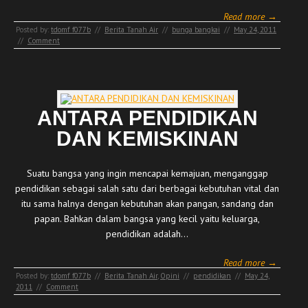
Read more →
Posted by:
tdomf_f077b
//
Berita Tanah Air
//
bunga bangkai
//
May 24, 2011
//
Comment
ANTARA PENDIDIKAN
DAN KEMISKINAN
Suatu bangsa yang ingin mencapai kemajuan, menganggap
pendidikan sebagai salah satu dari berbagai kebutuhan vital dan
itu sama halnya dengan kebutuhan akan pangan, sandang dan
papan. Bahkan dalam bangsa yang kecil yaitu keluarga,
pendidikan adalah…
Read more →
Posted by:
tdomf_f077b
//
Berita Tanah Air
,
Opini
//
pendidikan
//
May 24,
2011
//
Comment