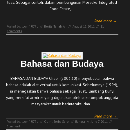
luas. Sebagai contoh, dalam pembangunan Merauke Integrated
Food Estate,…
Read more →
Posted by:
tdomf_f077b
//
Berita Tanah Air
//
August 13, 2011
//
11
Comments
Bahasa dan Budaya
BAHASA DAN BUDAYA Chaer (2003:30) menyebutkan bahwa
bahasa adalah alat verbal untuk komunikasi. Sebelumnya (1994),
ia menegaskan bahwa bahasa sebagai “suatu lambang bunyi
yang bersifat arbitrer yang digunakan oleh sekelompok anggota
masyarakat untuk berinteraksi dan…
Read more →
Posted by:
tdomf_f077b
//
Opini
,
Serba Serbi
//
Bahasa
//
June 7, 2011
//
Comment