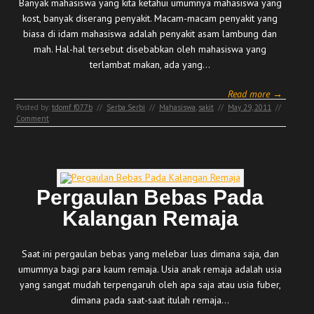
Banyak mahasiswa yang kita ketahui umumnya mahasiswa yang
kost, banyak diserang penyakit. Macam-macam penyakit yang
biasa di idam mahasiswa adalah penyakit asam lambung dan
mah. Hal-hal tersebut disebabkan oleh mahasiswa yang
terlambat makan, ada yang…
Read more →
Posted by:
tdomf_f077b
//
Serba Serbi
//
Mahasiswa
,
sakit
//
May 29, 2011
//
Comment
Pergaulan Bebas Pada
Kalangan Remaja
Saat ini pergaulan bebas yang melebar luas dimana saja, dan
umumnya bagi para kaum remaja. Usia anak remaja adalah usia
yang sangat mudah terpengaruh oleh apa saja atau usia fuber,
dimana pada saat-saat itulah remaja…