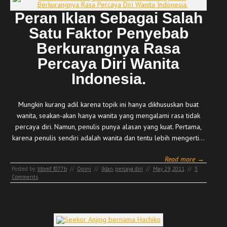
Peran Iklan Sebagai Salah
Satu Faktor Penyebab
Berkurangnya Rasa
Percaya Diri Wanita
Indonesia.
Mungkin kurang adil karena topik ini hanya dikhususkan buat
wanita, seakan-akan hanya wanita yang mengalami rasa tidak
percaya diri. Namun, penulis punya alasan yang kuat. Pertama,
karena penulis sendiri adalah wanita dan tentu lebih mengerti…
Read more →
Posted by:
tdomf_f077b
//
Opini
//
Iklan
,
percaya diri
//
May 29, 2011
//
3
Comments