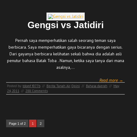
Gengsi vs Jatidiri
Pernah saya memperhatikan salah seorang teman saya
berbicara. Saya memperhatikan gaya bicaranya dengan serius.
Dari gayanya berbicara kelihatan sekali bahwa dia adalah asli
penutur bahasa Batak Toba . Namun, ketika saya tanya dari mana
asalnya,…
Read more →
Posted by:
tdomf_f077b
//
Berita Tanah Air
,
Opini
//
Bahasa daerah
//
May
24, 2011
//
288 Comments
Page 1 of 2
1
2