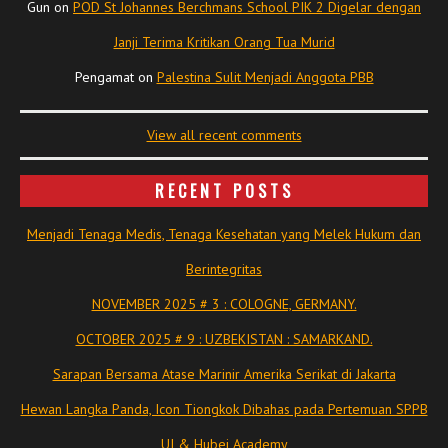
Gun
on
POD St Johannes Berchmans School PIK 2 Digelar dengan
Janji Terima Kritikan Orang Tua Murid
Pengamat
on
Palestina Sulit Menjadi Anggota PBB
View all recent comments
RECENT POSTS
Menjadi Tenaga Medis, Tenaga Kesehatan yang Melek Hukum dan
Berintegritas
NOVEMBER 2025 # 3 : COLOGNE, GERMANY.
OCTOBER 2025 # 9 : UZBEKISTAN : SAMARKAND.
Sarapan Bersama Atase Marinir Amerika Serikat di Jakarta
Hewan Langka Panda, Icon Tiongkok Dibahas pada Pertemuan SPPB
UI & Hubei Academy