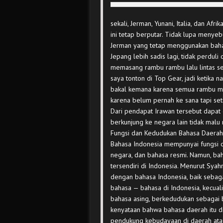
sekali, Jerman, Yunani, Italia, dan Af
ini tetap berputar. Tidak lupa menyeb
Jerman yang tetap menggunakan baha
Jepang lebih sadis lagi, tidak perdul
memasang rambu rambu lalu lintas se
saya tonton di Top Gear, jadi ketika n
bakal kemana karena semua rambu mem
karena belum pernah ke sana tapi set
Dari pendapat Irawan tersebut dapat
berkunjung ke negara lain tidak malu m
Fungsi dan Kedudukan Bahasa Daerah
Bahasa Indonesia mempunyai fungsi d
negara, dan bahasa resmi. Namun, b
tersendiri di Indonesia. Menurut Sya
dengan bahasa Indonesia, baik sebag
bahasa — bahasa di Indonesia, kecual
bahasa asing, berkedudukan sebagai 
kenyataan bahwa bahasa daerah itu 
pendukung kebudayaan di daerah atau 