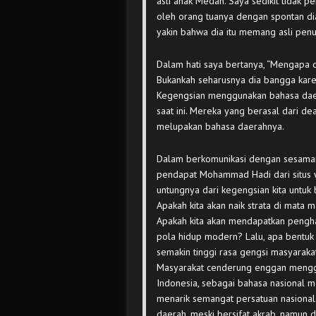
asli anak Medan. Saya sedikit tidak 
oleh orang tuanya dengan spontan di
yakin bahwa dia itu memang asli penu
Dalam hati saya bertanya, “Mengapa 
Bukankah seharusnya dia bangga kar
Kegengsian menggunakan bahasa daera
saat ini. Mereka yang berasal dari d
melupakan bahasa daerahnya.
Dalam berkomunikasi dengan sesama
pendapat Mohammad Hadi dari situs
untungnya dari kegengsian kita untu
Apakah kita akan naik strata di mata 
Apakah kita akan mendapatkan pengha
pola hidup modern? Lalu, apa bentuk 
semakin tinggi rasa gengsi masyara
Masyarakat cenderung enggan mengg
Indonesia, sebagai bahasa nasional 
menarik semangat persatuan nasional 
daerah, meski bersifat akrab, namun d