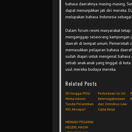
bahasa daerahnya masing-masing. Se
dapat menunjukkan jati diri mereka. D
melupakan bahasa Indonesia sebagai
Dalam forum resmi masyarakat tetap
menganggap seseorang kampungan ji
daerah di tempat umum. Pemerintah 
memasukkan pelajaran bahasa daerah d
sudah diajari untuk mengenal bahasa 
sebab anak-anak yang tinggal di kota
usul mereka budaya mereka.
Related Posts
IDI hingga PDGI
Perbedaan Isi UU
P
Minta Jokowi
Ketenagakerjaan
K
Tunda Pelantikan
dan Omnibus Law
KKI, Kenapa?
Cipta Kerja
MENJADI PEGAWAI
NEGERI, MASIH