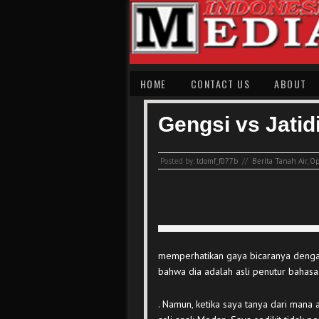
HOME
CONTACT US
ABOUT
Gengsi vs Jatidi
Posted by:
tdomf_f077b
//
Berita Tanah Air
,
Op
memperhatikan gaya bicaranya dengan 
bahwa dia adalah asli penutur bahasa
. Namun, ketika saya tanya dari mana