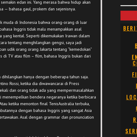
g semakin edan ini. Yang merasa bahwa hidup akan
a — bahasa gaul, prokem dan sejenisnya.
ak muda di Indonesia bahwa orang-orang di luar
BERI
ahasa Inggris tidak malu menampakkan asal
 yang kental. Seperti dikemukakan Irawan dalam
ara tentang menghilangkan gengsi, saya jadi
an udik orang orang Jakarta tentang “kemedokan”
is di TV atau film – film, bahasa Inggris bukan dari
E
C
F
a dihilangkan hanya dengan beberapa tahun saja.
ntino Rossi, ketika dia diwawancarai di Press
 sekali dan orang tidak ada yang mempermasalahkan
LOC
ti menempelkan bendera negaranya ketika berbicara
Atau ketika menonton final TenisAustralia terbuka,
butannya dengan bahasa Inggris yang sangat Asia
tertawakan. Asal dengan grammar dan pronunciation
R
SER