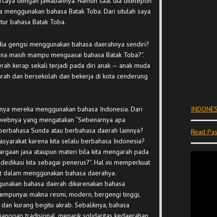
percaya dengan jawabannya. Namun saat dia ditelepon
a menggunakan bahasa Batak Toba. Dari situlah saya
tur bahasa Batak Toba.
dia gengsi menggunakan bahasa daerahnya sendiri?
ena masih mampu menguasai bahasa Batak Toba?”.
h kerap sekali terjadi pada diri anak — anak muda
earah dan bersekolah dan bekerja di kota cenderung
nya mereka menggunakan bahasa Indonesia. Dari
INDONES
 webnya yang mengatakan “Sebenarnya apa
k berbahasa Sunda atau berbahasa daerah lainnya?
Read Pas
masyarakat karena kita selalu berbahasa Indonesia?
rgaan jasa ataupun materi bila kita mengarah pada
dedikasi kita sebagai penerus?”. Hal ini memperkuat
kat dalam menggunakan bahasa daerahya.
unakan bahasa daerah dikarenakan bahasa
mempunyai makna resmi, modern, bergengi tinggi,
dan kurang begitu akrab. Sebaliknya, bahasa
ianggap tradisional, menarik solidaritas kedaerahan