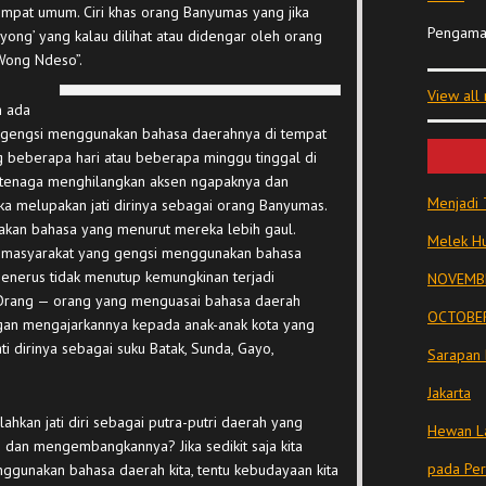
mpat umum. Ciri khas orang Banyumas yang jika
Pengama
ong’ yang kalau dilihat atau didengar oleh orang
Wong Ndeso”.
View all
n ada
 gengsi menggunakan bahasa daerahnya di tempat
beberapa hari atau beberapa minggu tinggal di
t tenaga menghilangkan aksen ngapaknya dan
Menjadi 
a melupakan jati dirinya sebagai orang Banyumas.
akan bahasa yang menurut mereka lebih gaul.
Melek Hu
ya masyarakat yang gengsi menggunakan bahasa
 menerus tidak menutup kemungkinan terjadi
NOVEMBE
Orang — orang yang menguasai bahasa daerah
OCTOBER
an mengajarkannya kepada anak-anak kota yang
ti dirinya sebagai suku Batak, Sunda, Gayo,
Sarapan 
Jakarta
kan jati diri sebagai putra-putri daerah yang
Hewan La
dan mengembangkannya? Jika sedikit saja kita
pada Pe
ggunakan bahasa daerah kita, tentu kebudayaan kita