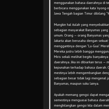
menggunakan bahasa daerahnya di te
berbicara menggunakan kata ‘nyong-ny
Jawa Tengah bagian Timur dibilang “
Mungkin hal itulah yang menyebabka
sebagian masyarakat Banyumas yang
umum. Orang — orang Banyumas yang 
Jakarta akan berusaha dengan sekua
menggantinya dengan “Lu-Gua”. Merek
Mereka justru lebih bangga menggun
Miris sekali melihat begitu banyakn
daerahnya. Jika ini dibiarkan terus —
kepunahan terhadap bahasa daerah. 
mestinya lebih mengembangkan deng
sebagian besar tidak lagi mengenal ja
Banyumas, maupun suku lainya.
Apakah memang gengsi dapat mengalah
semestinya menguasai bahasa daerah 
menghilangkan gengsi kita dalam men