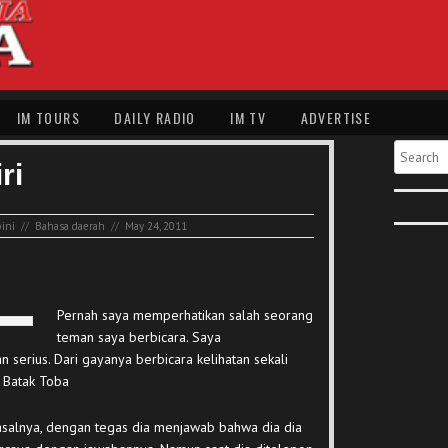
IM TOURS
DAILY RADIO
IM TV
ADVERTISE
Search
ri
ini
//
Bahasa daerah
//
May 24, 2011
Pernah saya memperhatikan salah seorang
teman saya berbicara. Saya
serius. Dari gayanya berbicara kelihatan sekali
 Batak Toba
 asalnya, dengan tegas dia menjawab bahwa dia dia