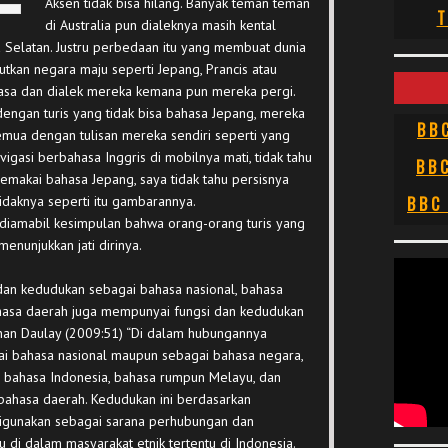
Aksen tidak bisa hilang. Banyak teman teman
T
di Australia pun dialeknya masih kental
rika Selatan. Justru perbedaan itu yang membuat dunia
utkan negara maju seperti Jepang, Prancis atau
sa dan dialek mereka kemana pun mereka pergi.
i dengan turis yang tidak bisa bahasa Jepang, mereka
BB
mua dengan tulisan mereka sendiri seperti yang
avigasi berbahasa Inggris di mobilnya mati, tidak tahu
BB
akai bahasa Jepang, saya tidak tahu persisnya
idaknya seperti itu gambarannya.
BBC
 diamabil kesimpulan bahwa orang-orang turis yang
enunjukkan jati dirinya.
an kedudukan sebagai bahasa nasional, bahasa
ahasa daerah juga mempunyai fungsi dan kedudukan
hnan Daulay (2009:51) “Di dalam hubungannya
ai bahasa nasional maupun sebagai bahasa negara,
i bahasa Indonesia, bahasa rumpun Melayu, dan
bahasa daerah. Kedudukan ini berdasarkan
digunakan sebagai sarana perhubungan dan
di dalam masyarakat etnik tertentu di Indonesia.