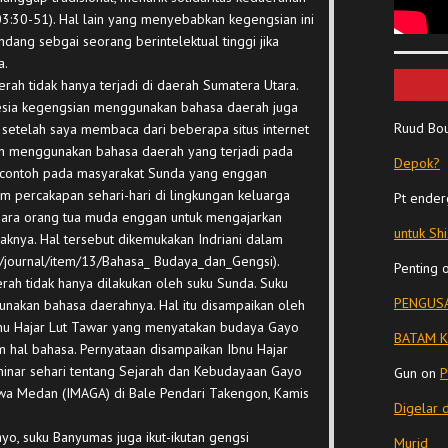
:30-51). Hal lain yang menyebabkan kegengsian ini
ang sebgai seorang berintelektual tinggi jika
a.
ah tidak hanya terjadi di daerah Sumatera Utara.
esia kegengsian menggunakan bahasa daerah juga
Ruud Bo
i setelah saya membaca dari beberapa situs internet
n menggunakan bahasa daerah yang terjadi pada
Depok?
i contoh pada masyarakat Sunda yang enggan
percakapan sehari-hari di lingkungan keluarga
Pt ender
Para orang tua muda enggan untuk mengajarkan
untuk Sh
knya. Hal tersebut dikemukakan Indriani dalam
m/journal/item/13/Bahasa_ Budaya_dan_Gengsi).
Penting
h tidak hanya dilakukan oleh suku Sunda. Suku
PENGUSA
nakan bahasa daerahnya. Hal itu disampaikan oleh
bnu Hajar Lut Tawar yang menyatakan budaya Gayo
BATAM K
 hal bahasa. Pernyataan disampaikan Ibnu Hajar
inar sehari tentang Sejarah dan Kebudayaan Gayo
Gun
on
P
swa Medan (IMAGA) di Bale Pendari Takengon, Kamis
Digelar 
yo, suku Banyumas juga ikut-ikutan gengsi
Murid