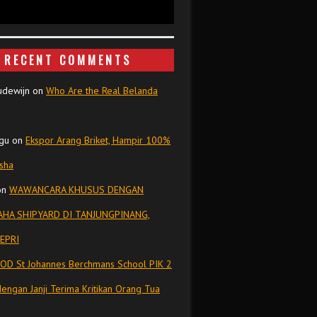
RECENT COMMENTS
udewijn
on
Who Are the Real Belanda
gu
on
Ekspor Arang Briket, Hampir 100%
isha
on
WAWANCARA KHUSUS DENGAN
HA SHIPYARD DI TANJUNGPINANG,
EPRI
OD St Johannes Berchmans School PIK 2
dengan Janji Terima Kritikan Orang Tua