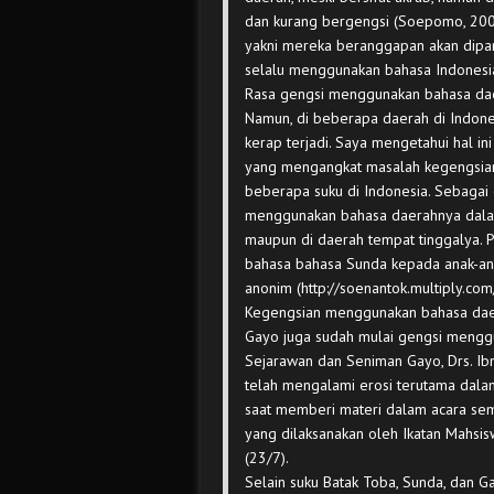
dan kurang bergengsi (Soepomo, 2003
yakni mereka beranggapan akan dipand
selalu menggunakan bahasa Indonesi
Rasa gengsi menggunakan bahasa daer
Namun, di beberapa daerah di Indon
kerap terjadi. Saya mengetahui hal in
yang mengangkat masalah kegengsia
beberapa suku di Indonesia. Sebaga
menggunakan bahasa daerahnya dalam 
maupun di daerah tempat tinggalya. 
bahasa bahasa Sunda kepada anak-ana
anonim (http://soenantok.multiply.co
Kegengsian menggunakan bahasa daera
Gayo juga sudah mulai gengsi menggu
Sejarawan dan Seniman Gayo, Drs. I
telah mengalami erosi terutama dalam
saat memberi materi dalam acara sem
yang dilaksanakan oleh Ikatan Mahsi
(23/7).
Selain suku Batak Toba, Sunda, dan Ga