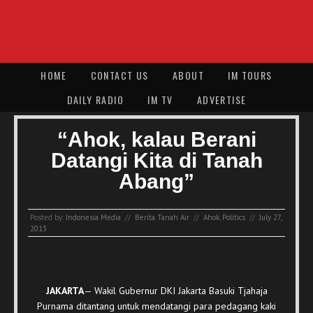
HOME
CONTACT US
ABOUT
IM TOURS
DAILY RADIO
IM TV
ADVERTISE
“Ahok, kalau Berani
Datangi Kita di Tanah
Abang”
Posted by:
Indonesia Media
//
Berita Tanah Air
//
Ahok
,
Politics
//
July 27,
2013
JAKARTA
— Wakil Gubernur DKI Jakarta Basuki Tjahaja
Purnama ditantang untuk mendatangi para pedagang kaki