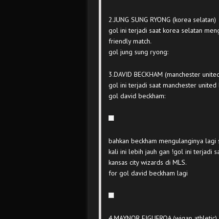
2.JUNG SUNG RYONG (korea selatan)
gol ini terjadi saat korea selatan m
friendly match.
gol jung sung ryong:
3.DAVID BECKHAM (manchester united
gol ini terjadi saat manchester unit
gol david beckham:
bahkan beckham mengulanginya lagi 
kali ini lebih jauh gan !gol ini terjad
kansas city wizards di MLS.
for gol david beckham lagi
4.MAYNOR FIGUEROA (wigan athletic)