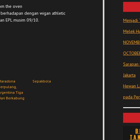
rom the oven
ty berhadapan dengan wigan athletic
gan EPL musim 09/10.
Menjadi 
Melek Hu
NOVEMBE
OCTOBER
Sarapan 
Jakarta
Maradona
Sepakbola
Hewan La
erpulang,
rgentina Tiga
pada Pe
ari Berkabung
B
TA