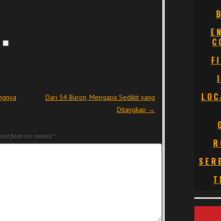
E
C
F
LOC
ngnya
Dari 54 Buron, Mengapa Sedikit yang
Ditangkap
→
red fields are marked
*
R
SER
T