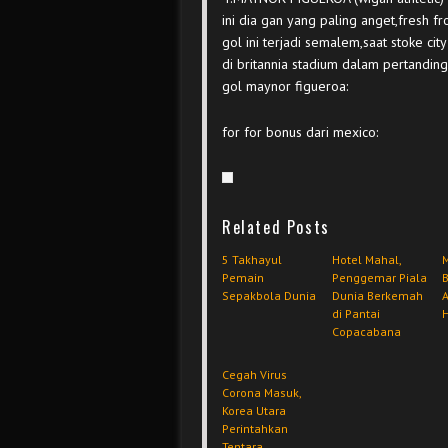
ini dia gan yang paling anget,fresh f
gol ini terjadi semalem,saat stoke ci
di britannia stadium dalam pertandin
gol maynor figueroa:
for for bonus dari mexico:
Related Posts
5 Takhayul
Hotel Mahal,
Pemain
Penggemar Piala
B
Sepakbola Dunia
Dunia Berkemah
A
di Pantai
H
Copacabana
Cegah Virus
Corona Masuk,
Korea Utara
Perintahkan
Tentara