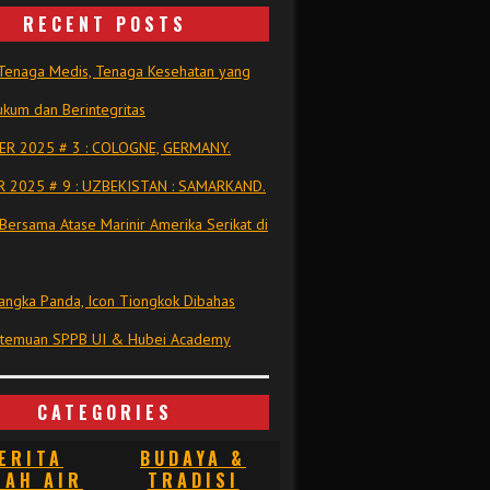
RECENT POSTS
Tenaga Medis, Tenaga Kesehatan yang
kum dan Berintegritas
R 2025 # 3 : COLOGNE, GERMANY.
 2025 # 9 : UZBEKISTAN : SAMARKAND.
Bersama Atase Marinir Amerika Serikat di
ngka Panda, Icon Tiongkok Dibahas
rtemuan SPPB UI & Hubei Academy
CATEGORIES
ERITA
BUDAYA &
NAH AIR
TRADISI