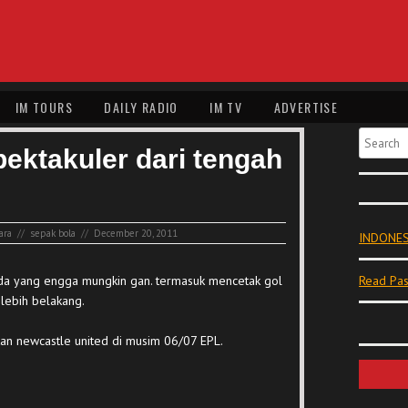
IM TOURS
DAILY RADIO
IM TV
ADVERTISE
Search
pektakuler dari tengah
ara
//
sepak bola
//
December 20, 2011
INDONES
ada yang engga mungkin gan. termasuk mencetak gol
Read Pas
 lebih belakang.
ukan newcastle united di musim 06/07 EPL.