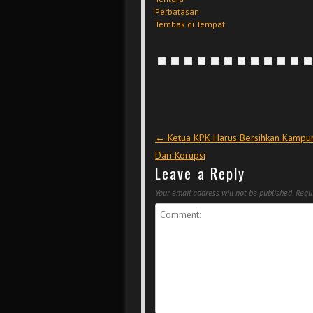
Perbatasan
Tembak di Tempat
Post navigation
←
Ketua KPK Harus Bersihkan Kampu
Dari Korupsi
Leave a Reply
Your email address will not be published.
Requi