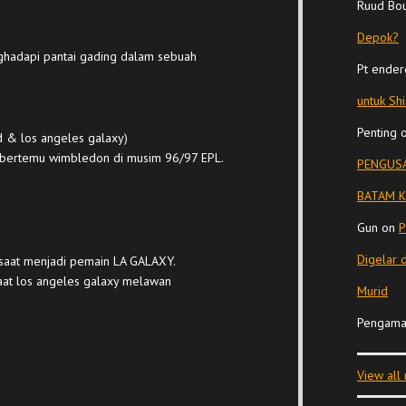
Ruud Bo
Depok?
enghadapi pantai gading dalam sebuah
Pt ender
untuk Sh
Penting
 & los angeles galaxy)
ed bertemu wimbledon di musim 96/97 EPL.
PENGUSA
BATAM K
Gun
on
P
Digelar 
saat menjadi pemain LA GALAXY.
i saat los angeles galaxy melawan
Murid
Pengama
View all