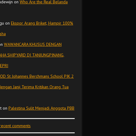
udewijn
on
Who Are the Real Belanda
gu
on
Ekspor Arang Briket, Hampir 100%
isha
on
WAWANCARA KHUSUS DENGAN
HA SHIPYARD DI TANJUNGPINANG,
EPRI
OD St Johannes Berchmans School PIK 2
dengan Janji Terima Kritikan Orang Tua
t
on
Palestina Sulit Menjadi Anggota PBB
 recent comments