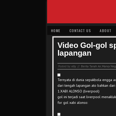
HOME
CONTACT US
ABOUT
Video Gol-gol s
lapangan
Posted by:
elly
//
Berita Tanah Air
,
Manca Neg
Ternyata di dunia sepakbola engga 
dari tengah lapangan ato bahkan dari
1.XABI ALONSO (liverpool)
gol ini terjadi saat liverpool menakl
for gol xabi alonso: