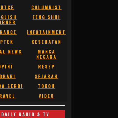
BUTCE
COLUMNIST
NGLISH
FENG SHUI
ORNER
INANCE
INFOTAINMENT
IPTEK
KESEHATAN
AL NEWS
MANCA
NEGARA
OPINI
RESEP
OHANI
SEJARAH
BA SERBI
TOKOH
RAVEL
VIDEO
DAILY RADIO & TV