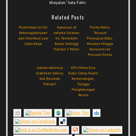
khayalan,” kata Fahri.
Related Posts
Perbedaan Isi UU
Kawasan di
Polda Metro
Ketenagakerjaan
Jakarta Selatan
Telusuri
dan Omnibus Law
Ini, Terendam
Penyuplai Batu,
Cipta Kerja
Banjir Setinggi
Molotov Hingga
Hampir 2 Meter
Konsumsi ke
Perusuh Demo
Jokowi Akhirnya
KPU Minta Dua
Gratiskan Vaksin,
Kubu Setop Klaim
Kok Berubah
Kemenangan,
Pikiran?
Tunggu
Penghitungan
Resmi