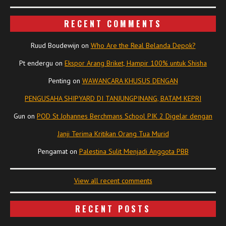
RECENT COMMENTS
Ruud Boudewijn
on
Who Are the Real Belanda Depok?
Pt endergu
on
Ekspor Arang Briket, Hampir 100% untuk Shisha
Penting
on
WAWANCARA KHUSUS DENGAN
PENGUSAHA SHIPYARD DI TANJUNGPINANG, BATAM KEPRI
Gun
on
POD St Johannes Berchmans School PIK 2 Digelar dengan
Janji Terima Kritikan Orang Tua Murid
Pengamat
on
Palestina Sulit Menjadi Anggota PBB
View all recent comments
RECENT POSTS