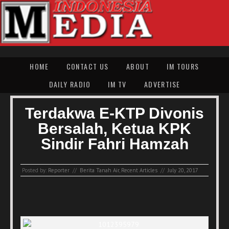
HOME
CONTACT US
ABOUT
IM TOURS
DAILY RADIO
IM TV
ADVERTISE
Terdakwa E-KTP Divonis
Bersalah, Ketua KPK
Sindir Fahri Hamzah
Posted by:
Reporter
//
Berita Tanah Air
,
Recent Articles
//
July 20, 2017