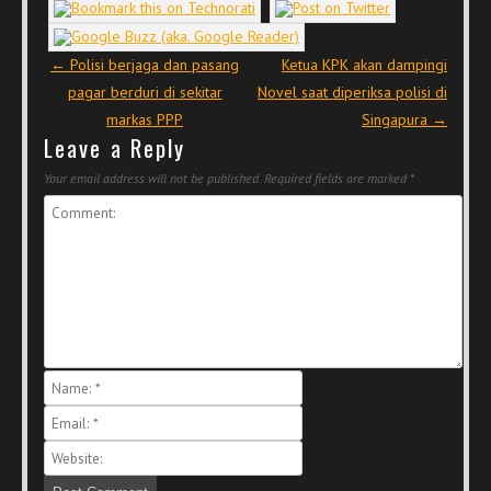
Post navigation
←
Polisi berjaga dan pasang
Ketua KPK akan dampingi
pagar berduri di sekitar
Novel saat diperiksa polisi di
markas PPP
Singapura
→
Leave a Reply
Your email address will not be published.
Required fields are marked
*