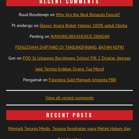
RECENT COMMENTS
Ruud Boudewijn
on
Who Are the Real Belanda Depok?
Pt endergu
on
Ekspor Arang Briket, Hampir 100% untuk Shisha
Penting
on
WAWANCARA KHUSUS DENGAN
PENGUSAHA SHIPYARD DI TANJUNGPINANG, BATAM KEPRI
Gun
on
POD St Johannes Berchmans School PIK 2 Digelar dengan
Janji Terima Kritikan Orang Tua Murid
Pengamat
on
Palestina Sulit Menjadi Anggota PBB
View all recent comments
RECENT POSTS
Menjadi Tenaga Medis, Tenaga Kesehatan yang Melek Hukum dan