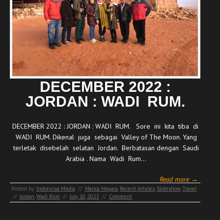
DECEMBER 2022 :
JORDAN : WADI RUM.
DECEMBER 2022 : JORDAN : WADI RUM. Sore ini kita tiba di
WADI RUM. Dikenal juga sebagai Valley of The Moon. Yang
terletak disebelah selatan Jordan. Berbatasan dengan Saudi
Arabia . Nama Wadi Rum…
Read more →
Posted by:
Indonesia Media
//
Manca Negara
,
Recent Articles
,
Slideshow
,
Travel
//
Jordan
,
Wadi Rum
//
July 10, 2023
//
Comment