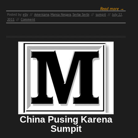
Read more →
Posted by:
elly
//
Americana
,
Manca Negara
,
Serba Serbi
//
sumpit
//
July 22,
2011
//
Comment
China Pusing Karena
Sumpit