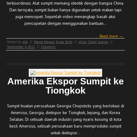
terkoordinasi. Alat sumpit memang identik dengan bangsa China.
Dan ternyata, sumpit bukan hanya digunakan untuk makan tapi
juga mencopet. Sejumlah video menangkap basah aksi
pencopetan dengan menggunakan bantuan…
Read more →
Posted by:
elly
//
Manca Negara
,
Serba Serbi
//
china
,
Copet
,
sumpit
//
September 4, 2011
//
Comment
Amerika Ekspor Sumpit ke
Tiongkok
Sumpit buatan perusahaan Georgia Chopsticks yang berlokasi di
Americus, Georgia, diekspor ke Tiongkok, Jepang, dan Korea
Selatan. Di sebuah daerah industri yang nyaris kosong di kota
kecil Americus, sebuah perusahaan baru memproduksi sumpit
untuk diekspor…