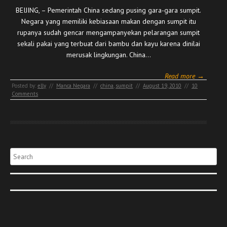
BEIJING, – Pemerintah China sedang pusing gara-gara sumpit.
Negara yang memiliki kebiasaan makan dengan sumpit itu
rupanya sudah gencar mengampanyekan pelarangan sumpit
sekali pakai yang terbuat dari bambu dan kayu karena dinilai
merusak lingkungan. China…
Read more →
Posted by:
elly
//
Manca Negara
//
china
,
sumpit
//
August 19, 2010
//
10
Comments
Search