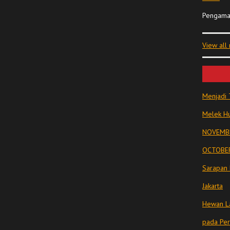
Pengama
View all
Menjadi 
Melek Hu
NOVEMBE
OCTOBER
Sarapan 
Jakarta
Hewan La
pada Pe