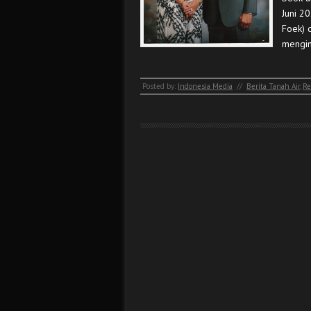
Juni 2
Foek) d
mengin
Posted by:
Indonesia Media
//
Berita Tanah Air
,
Re