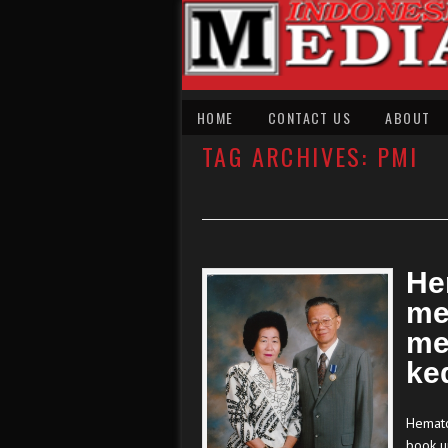
HOME
CONTACT US
ABOUT
TAG ARCHIVES:
PMI
He
me
me
ke
Hemato
book u