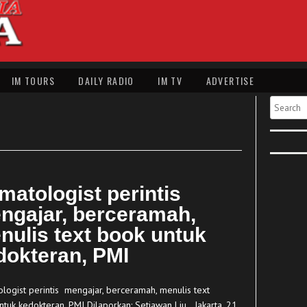
IM TOURS
DAILY RADIO
IM TV
ADVERTISE
Search
matologist perintis
ngajar, berceramah,
nulis text book untuk
dokteran, PMI
logist perintis mengajar, berceramah, menulis text
ntuk kedokteran, PMI Dilaporkan: Setiawan Liu Jakarta, 21