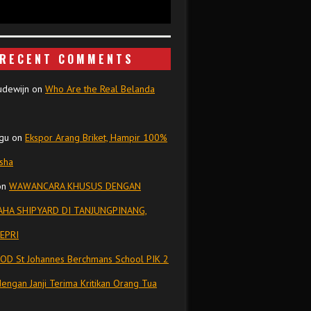
RECENT COMMENTS
udewijn
on
Who Are the Real Belanda
gu
on
Ekspor Arang Briket, Hampir 100%
isha
on
WAWANCARA KHUSUS DENGAN
HA SHIPYARD DI TANJUNGPINANG,
EPRI
OD St Johannes Berchmans School PIK 2
dengan Janji Terima Kritikan Orang Tua