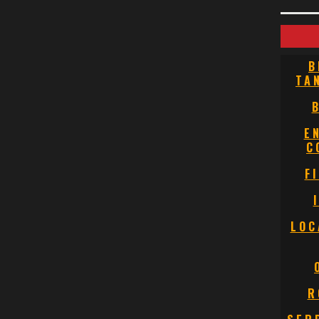
B
TA
E
C
F
LOC
R