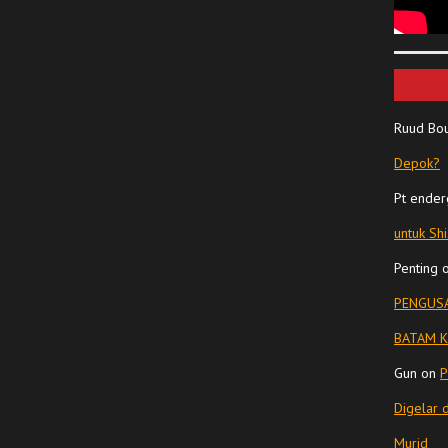
Ruud Bo
Depok?
Pt ender
untuk Sh
Penting
PENGUSA
BATAM K
Gun
on
P
Digelar 
Murid