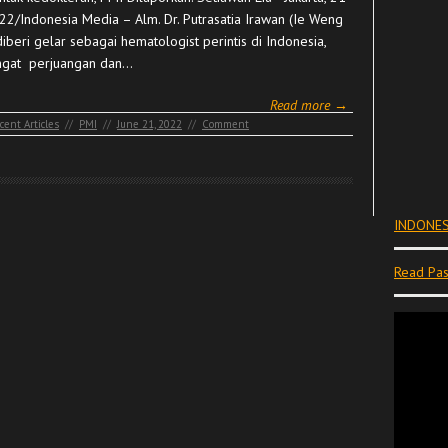
022/Indonesia Media – Alm. Dr. Putrasatia Irawan (Ie Weng
iberi gelar sebagai hematologist perintis di Indonesia,
gat perjuangan dan…
Read more →
cent Articles
//
PMI
//
June 21, 2022
//
Comment
INDONES
Read Pas