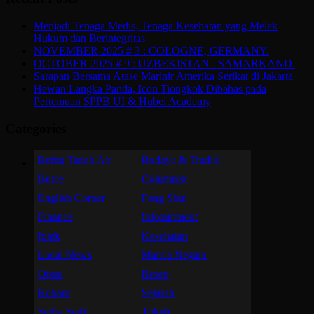
Menjadi Tenaga Medis, Tenaga Kesehatan yang Melek
Hukum dan Berintegritas
NOVEMBER 2025 # 3 : COLOGNE, GERMANY.
OCTOBER 2025 # 9 : UZBEKISTAN : SAMARKAND.
Sarapan Bersama Atase Marinir Amerika Serikat di Jakarta
Hewan Langka Panda, Icon Tiongkok Dibahas pada
Pertemuan SPPB UI & Hubei Academy
Categories
Berita Tanah Air
Budaya & Tradisi
Butce
Columnist
English Corner
Feng Shui
Finance
Infotainment
Iptek
Kesehatan
Local News
Manca Negara
Opini
Resep
Rohani
Sejarah
Serba Serbi
Tokoh