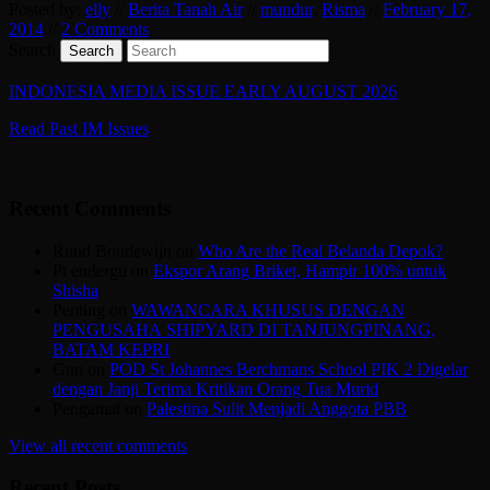
Posted by:
elly
//
Berita Tanah Air
//
mundur
,
Risma
//
February 17,
2014
//
2 Comments
Search
INDONESIA MEDIA ISSUE EARLY AUGUST 2026
Read Past IM Issues
Recent Comments
Ruud Boudewijn
on
Who Are the Real Belanda Depok?
Pt endergu
on
Ekspor Arang Briket, Hampir 100% untuk
Shisha
Penting
on
WAWANCARA KHUSUS DENGAN
PENGUSAHA SHIPYARD DI TANJUNGPINANG,
BATAM KEPRI
Gun
on
POD St Johannes Berchmans School PIK 2 Digelar
dengan Janji Terima Kritikan Orang Tua Murid
Pengamat
on
Palestina Sulit Menjadi Anggota PBB
View all recent comments
Recent Posts