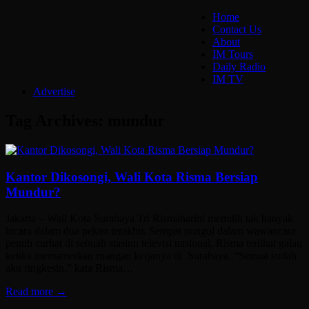
Home
Contact Us
About
IM Tours
Daily Radio
IM TV
Advertise
Tag Archives:
mundur
Kantor Dikosongi, Wali Kota Risma Bersiap
Mundur?
Jakarta – Wali Kota Surabaya Tri Rismaharini memilih tak banyak
bicara dalam dua pekan terakhir. Sempat nongol dalam wawancara
penuh curhat di sebuah stasiun televisi nasional, Risma terlihat galau
ketika memamerkan ruangan kerjanya di Surabaya. “Semua sudah
aku ringkesin,” kata Risma…
Read more →