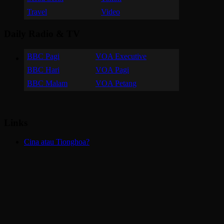
Travel
Video
Daily Radio & TV
BBC Pagi
VOA Executive
BBC Hari
VOA Pagi
BBC Malam
VOA Petang
Links
Cina atau Tionghoa?