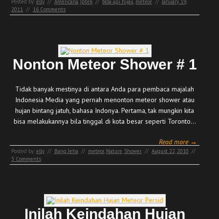
Posted by:
elly
//
Americana
,
Iptek
//
bola api hijau
,
meteor
//
January 19,
2011
//
16 Comments
Nonton Meteor Shower # 1
Tidak banyak mestinya di antara Anda para pembaca majalah
Indonesia Media yang pernah menonton meteor shower atau
hujan bintang jatuh, bahasa Indonya. Pertama, tak mungkin kita
bisa melakukannya bila tinggal di kota besar seperti Toronto…
Read more →
Posted by:
elly
//
Bang Jeha
//
meteor
,
Nature
,
Shower
//
August 22, 2010
//
3 Comments
Inilah Keindahan Hujan