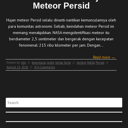
Meteor Persid
Hujan meteor Persid selalu dinanti-nantikan kemunculannya oleh
para komunitas astronomi. Sebab, keindahan meteor Persid ini
memang menakjubkan. NASA mengidentifikasi meteor itu
berdiameter 2,5 sentimeter dan bergerak dengan kecepatan
fenomenal: 215 ribu kilometer per jam. Dengan…
Read more →
Posted by:
elly
//
Americana
,
Iptek
,
Serba Serbi
//
meteor
,
NASA
,
Persid
//
August 13, 2010
//
474 Comments
Search