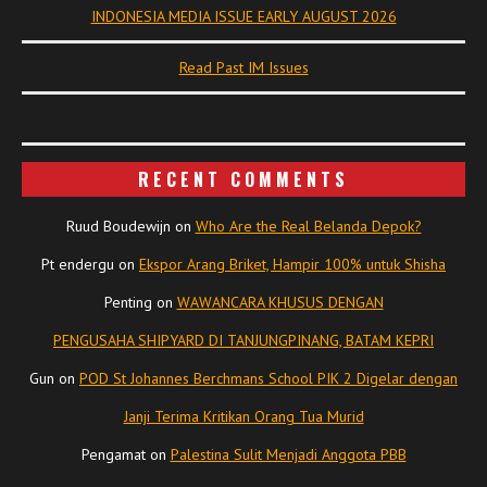
INDONESIA MEDIA ISSUE EARLY AUGUST 2026
Read Past IM Issues
RECENT COMMENTS
Ruud Boudewijn
on
Who Are the Real Belanda Depok?
Pt endergu
on
Ekspor Arang Briket, Hampir 100% untuk Shisha
Penting
on
WAWANCARA KHUSUS DENGAN
PENGUSAHA SHIPYARD DI TANJUNGPINANG, BATAM KEPRI
Gun
on
POD St Johannes Berchmans School PIK 2 Digelar dengan
Janji Terima Kritikan Orang Tua Murid
Pengamat
on
Palestina Sulit Menjadi Anggota PBB