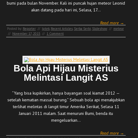
bumi pada bulan November. Kali ini puncak hujan meteor Leonid
akan datang pada hari ini, Selasa, 17…
Read more →
Posted by:
Reporter
//
Iptek
,
Recent Articles
,
Serba Serbi
,
Slideshow
//
meteor
//
November 17, 2015
//
1 Comment
Bola Api Hijau Misterius
Melintasi Langit AS
“Yang bisa kupikirkan, hanya bayangan soal kiamat 2012 —
setelah kematian massal burung.” Sebuah bola api menakjubkan
terlihat melintas di langit timur Amerika Serikat, Selasa 11
Januari 2011 malam. Saat menuruni Bumi, benda itu
mengeluarkan…
Read more →