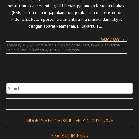
melakukan aksi menentang UU Penanggulangan Keadaan Bahaya
(PKB), karena dianggap akan mengembalikan militerisme di
Indonesia. Pecah pertempuran antara mahasiswa dan rakyat
dengan aparat keamanan. Di Jakarta, 11…
Read more →
Posted by:
elly
//
Berita Tanah Air
,
Sejarah
,
Serba Serbi
,
Tokoh
//
Fak teknik UI
,
Yap Yun Hap
//
October 4, 2010
//
1 Comment
Search
INDONESIA MEDIA ISSUE EARLY AUGUST 2026
Read Past IM Issues