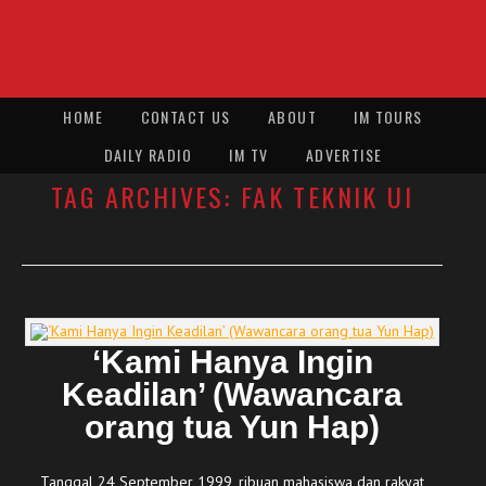
HOME
CONTACT US
ABOUT
IM TOURS
DAILY RADIO
IM TV
ADVERTISE
TAG ARCHIVES:
FAK TEKNIK UI
‘Kami Hanya Ingin
Keadilan’ (Wawancara
orang tua Yun Hap)
Tanggal 24 September 1999, ribuan mahasiswa dan rakyat