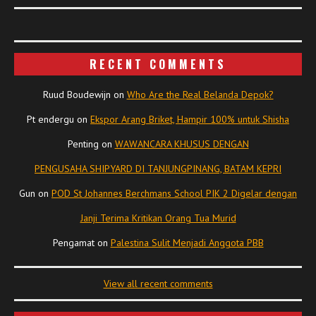
RECENT COMMENTS
Ruud Boudewijn
on
Who Are the Real Belanda Depok?
Pt endergu
on
Ekspor Arang Briket, Hampir 100% untuk Shisha
Penting
on
WAWANCARA KHUSUS DENGAN
PENGUSAHA SHIPYARD DI TANJUNGPINANG, BATAM KEPRI
Gun
on
POD St Johannes Berchmans School PIK 2 Digelar dengan
Janji Terima Kritikan Orang Tua Murid
Pengamat
on
Palestina Sulit Menjadi Anggota PBB
View all recent comments