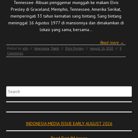
Tennessee -Ribuan penggemar munggah ke makam Elvis
Presley di Graceland, Memphis, Tennessee, Amerika Serikat,
memperingati 33 tahun kematian sang bintang. Sang bintang
meninggal 16 Agustus 1977 di mansionnya dan dimakamkan di
lokasi yang sama, bersama…
Read more →
Posted by:
elly
//
Americana
,
Tokoh
//
Elvis Presley
//
August 16, 2010
//
9
Comments
Search
INDONESIA MEDIA ISSUE EARLY AUGUST 2026