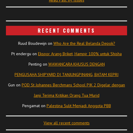
Read Past IM Issues
RECENT COMMENTS
Ruud Boudewijn
on
Who Are the Real Belanda Depok?
Pt endergu
on
Ekspor Arang Briket, Hampir 100% untuk Shisha
Penting
on
WAWANCARA KHUSUS DENGAN
PENGUSAHA SHIPYARD DI TANJUNGPINANG, BATAM KEPRI
Gun
on
POD St Johannes Berchmans School PIK 2 Digelar dengan
Janji Terima Kritikan Orang Tua Murid
Pengamat
on
Palestina Sulit Menjadi Anggota PBB
View all recent comments