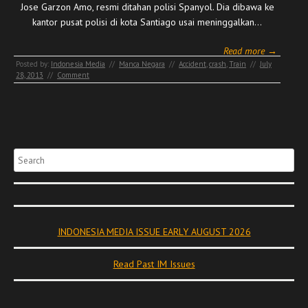
Jose Garzon Amo, resmi ditahan polisi Spanyol. Dia dibawa ke
kantor pusat polisi di kota Santiago usai meninggalkan…
Read more →
Posted by:
Indonesia Media
//
Manca Negara
//
Accident
,
crash
,
Train
//
July
28, 2013
//
Comment
Search
INDONESIA MEDIA ISSUE EARLY AUGUST 2026
Read Past IM Issues