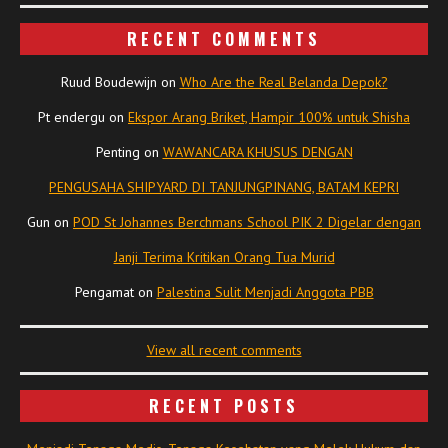
RECENT COMMENTS
Ruud Boudewijn
on
Who Are the Real Belanda Depok?
Pt endergu
on
Ekspor Arang Briket, Hampir 100% untuk Shisha
Penting
on
WAWANCARA KHUSUS DENGAN
PENGUSAHA SHIPYARD DI TANJUNGPINANG, BATAM KEPRI
Gun
on
POD St Johannes Berchmans School PIK 2 Digelar dengan
Janji Terima Kritikan Orang Tua Murid
Pengamat
on
Palestina Sulit Menjadi Anggota PBB
View all recent comments
RECENT POSTS