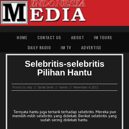
HOME
CONTACT US
ABOUT
IM TOURS
DAILY RADIO
IM TV
ADVERTISE
Selebritis-selebritis
Pilihan Hantu
Posted by:
elly
//
Serba Serbi
//
hantu
//
November 4, 2011
Ternyata hantu juga tertarik terhadap selebritis. Mereka pun
memilih-milih selebritis yang didekati. Berikut selebritis yang
sudah sering didekati hantu.