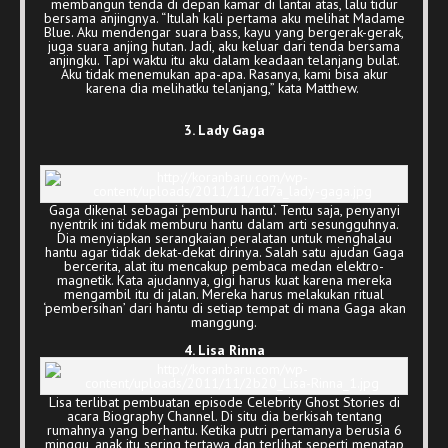
membangun tenda di depan kamar di lantai atas, lalu tidur
bersama anjingnya. “Itulah kali pertama aku melihat Madame
Blue. Aku mendengar suara bass, kayu yang bergerak-gerak,
juga suara anjing hutan. Jadi, aku keluar dari tenda bersama
anjingku. Tapi waktu itu aku dalam keadaan telanjang bulat.
Aku tidak menemukan apa-apa. Rasanya, kami bisa akur
karena dia melihatku telanjang,” kata Matthew.
3. Lady Gaga
Gaga dikenal sebagai ‘pemburu hantu’. Tentu saja, penyanyi
nyentrik ini tidak memburu hantu dalam arti sesungguhnya.
Dia menyiapkan serangkaian peralatan untuk menghalau
hantu agar tidak dekat-dekat dirinya. Salah satu ajudan Gaga
bercerita, alat itu mencakup pembaca medan elektro-
magnetik. Kata ajudannya, gigi harus kuat karena mereka
mengambil itu di jalan. Mereka harus melakukan ritual
‘pembersihan’ dari hantu di setiap tempat di mana Gaga akan
manggung.
4. Lisa Rinna
Lisa terlibat pembuatan episode Celebrity Ghost Stories di
acara Biography Channel. Di situ dia berkisah tentang
rumahnya yang berhantu. Ketika putri pertamanya berusia 6
minggu, anak itu sering tertawa dan terlihat seperti menatap