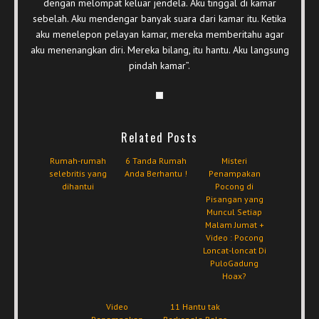
dengan melompat keluar jendela. Aku tinggal di kamar
sebelah. Aku mendengar banyak suara dari kamar itu. Ketika
aku menelepon pelayan kamar, mereka memberitahu agar
aku menenangkan diri. Mereka bilang, itu hantu. Aku langsung
pindah kamar”.
Related Posts
Rumah-rumah
6 Tanda Rumah
Misteri
selebritis yang
Anda Berhantu !
Penampakan
dihantui
Pocong di
Pisangan yang
Muncul Setiap
Malam Jumat +
Video : Pocong
Loncat-loncat Di
PuloGadung
Hoax?
Video
11 Hantu tak