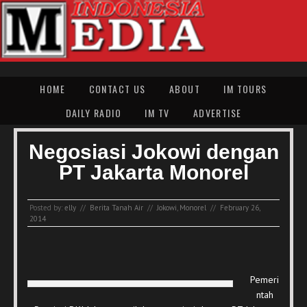
HOME
CONTACT US
ABOUT
IM TOURS
DAILY RADIO
IM TV
ADVERTISE
Negosiasi Jokowi dengan
PT Jakarta Monorel
Posted by:
elly
//
Berita Tanah Air
//
Jokowi
,
Monorel
//
February 26,
2014
Pemeri
ntah