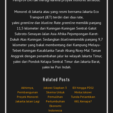
Monorel di Jakarta atau yang resmi bernama Jakarta Eco
Transport (JET) terdiri dari dua rute,
yakni
greenline
dan
blueline
. Rute
greenline
memiliki panjang
11,5 kilometer dari Kuningan-Kuningan Sentral-Gatot
Subroto-Senayan-Jalan Asia Afrika-Pejompongan-Karet-
Dukuh Atas-Kuningan. Sedangkan
blueline
memiliki panjang 9,7
kilometer yang bakal membentang dari Kampung Melayu-
Tebet-Kuningan-Kasablanka-Tanah Abang Roxy-Mal Taman
Anggrek dengan penambahan jalur ke wilayah Jakarta Timur,
yakni dari Pondok Kelapa-Sentral Timur dan Jakarta Barat,
yakni ke Puri Indah.
Related Posts
Akhirnya,
Jokowi Siapkan 3
IDI hingga PDGI
Pembangunan
Skema Untuk
Minta Jokowi
Proyek Monorel
Pemulihan
Tunda Pelantikan
Jakarta Jalan Lagi
Pertumbuhan
KKI, Kenapa?
Ekonomi
Indonesia