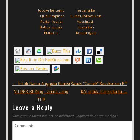
Jokowi Bertemu
Terbang ke
Tujuh Pimpinan
Sulsel, Jokowi Cek
Partai Koalisi
Vaksinasi-
Bahas Situasi
Resmikan
Mutakhir
Bendungan
Post navigation
←
Inilah Nama Anggota Komisi
Basuki “Contek” Kesuksesan PT
VII DPR RI Yang Terima Uang
KAI untuk Transjakarta
→
THR
Leave a Reply
Your email address will not be published.
Required fields are marked
*