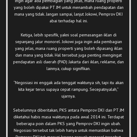
ingin agar ada pembagian yang jelas, mana ruang properti
yang boleh dipakai PT JM untuk menambah pendapatan dan
mana yang tidak. Jangan sampai, lanjut Jokowi, Pemprov DKI
abai terhadap hal ini.
Ketiga, lebih spesifik, yakni soal pemasangan iklan di
sepanjang jalur monorel. Jokowi juga ingin ada pembagian
yang jelas, mana ruang properti yang boleh dipasang iklan
dan mana yang tidak. Hal tersebut juga penting mengingat
pendapatan asli daerah (PAD) Jakarta dari iklan, reklame, dan
lainnya, cukup signifikan.
“Negosiasi ini enggak ada tenggat waktunya sih, tapi itu akan
kita kejar terus supaya cepat rampung. Secepatnyalah,”
ujarnya.
Sebelumnya diberitakan, PKS antara Pemprov DKI dan PT JM
diketahui habis masa waktunya pada awal 2014 ini. Terdapat
beberapa poin dalam PKS yang Pemprov DKI ingin ubah.
Negosiasi tersebut tak lebih hanya untuk memastikan bahwa
Pemprov DKI tak merugi karena proyek monorel tersebut.